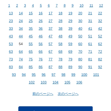
1
2
3
4
5
6
7
8
9
10
11
12
13
14
15
16
17
18
19
20
21
22
23
24
25
26
27
28
29
30
31
32
33
34
35
36
37
38
39
40
41
42
43
44
45
46
47
48
49
50
51
52
53
54
55
56
57
58
59
60
61
62
63
64
65
66
67
68
69
70
71
72
73
74
75
76
77
78
79
80
81
82
83
84
85
86
87
88
89
90
91
92
93
94
95
96
97
98
99
100
101
102
103
104
105
106
前のページへ
次のページへ