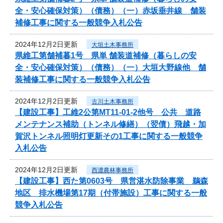
全・安心確保対策）（債務）（一）赤坂垂井線 舗装
補修工事に関する一般競争入札公告
2024年12月2日更新
大垣土木事務所
県維工第舗補暮1号 県単 舗装道補修（暮らしの安
全・安心確保対策）（債務）（一）大垣大野線他 舗
装補修工事に関する一般競争入札公告
2024年12月2日更新
古川土木事務所
【建設工事】工維2公第MT11-01-2他号 公共 道路
メンテナンス補助（トンネル修繕）（翌債）飛越・加
賀沢トンネル照明灯更新その1工事に関する一般競争
入札公告
2024年12月2日更新
西濃農林事務所
【建設工事】西た第0603号 県営湛水防除事業 鵜森
地区 排水機場第17期（付帯施設）工事に関する一般
競争入札公告