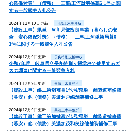
心確保対策）（債務） 工事/工河単第修暮6-1号に関
する一般競争入札公告
2024年12月10日更新
可茂土木事務所
【建設工事】県単 河川局部改良事業（暮らしの安
全・安心確保対策）（債務） 工事/工河単第局暮6－
1号に関する一般競争入札公告
2024年12月9日更新
長良特別支援学校
令和7年度 岐阜県立長良特別支援学校で使用するガ
スの調達に関する一般競争入札
2024年12月9日更新
美濃土木事務所
【建設工事】維工第舗補暮1他号/県単 舗装道補修費
（暮安）他（債務）美濃洞戸線舗装補修工事
2024年12月9日更新
美濃土木事務所
【建設工事】維工第舗補暮2他号/県単 舗装道補修費
（暮安）他（債務）美濃加茂和良線他舗装補修工事