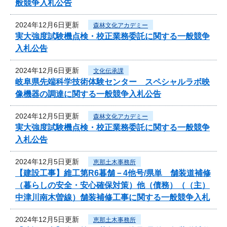
般競争入札公告
2024年12月6日更新
森林文化アカデミー
実大強度試験機点検・校正業務委託に関する一般競争
入札公告
2024年12月6日更新
文化伝承課
岐阜県先端科学技術体験センター スペシャルラボ映
像機器の調達に関する一般競争入札公告
2024年12月5日更新
森林文化アカデミー
実大強度試験機点検・校正業務委託に関する一般競争
入札公告
2024年12月5日更新
恵那土木事務所
【建設工事】維工第R6暮舗－4他号/県単 舗装道補修
（暮らしの安全・安心確保対策）他（債務）（（主）
中津川南木曽線）舗装補修工事に関する一般競争入札
2024年12月5日更新
恵那土木事務所