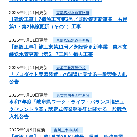
2025年9月11日更新
東部広域水道事務所
【建設工事】7債施工可第2号／既設管更新事業 右岸
第1・第2幹線更新（その1）工事
2025年9月11日更新
東部広域水道事務所
【建設工事】施工東第11号／既設管更新事業 苗木支
線送水管更新（第5、7工区）撤去工事
2025年9月11日更新
大垣工業高等学校
「プロダクト実習装置」の調達に関する一般競争入札
公告
2025年9月10日更新
男女共同参画推進課
令和7年度「岐阜県ワーク・ライフ・バランス推進エ
クセレント企業」認定式等業務委託に関する一般競争
入札公告
2025年9月9日更新
古川土木事務所
【建設工事】工整1単第26-K1他号 県単 街路事業