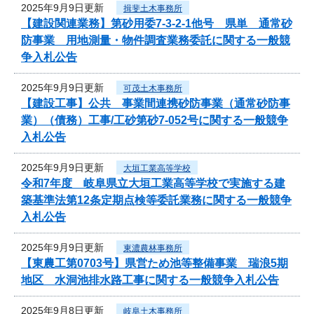
2025年9月9日更新
揖斐土木事務所
【建設関連業務】第砂用委7-3-2-1他号 県単 通常砂
防事業 用地測量・物件調査業務委託に関する一般競
争入札公告
2025年9月9日更新
可茂土木事務所
【建設工事】公共 事業間連携砂防事業（通常砂防事
業）（債務）工事/工砂第砂7-052号に関する一般競争
入札公告
2025年9月9日更新
大垣工業高等学校
令和7年度 岐阜県立大垣工業高等学校で実施する建
築基準法第12条定期点検等委託業務に関する一般競争
入札公告
2025年9月9日更新
東濃農林事務所
【東農工第0703号】県営ため池等整備事業 瑞浪5期
地区 水洞池排水路工事に関する一般競争入札公告
2025年9月8日更新
岐阜土木事務所