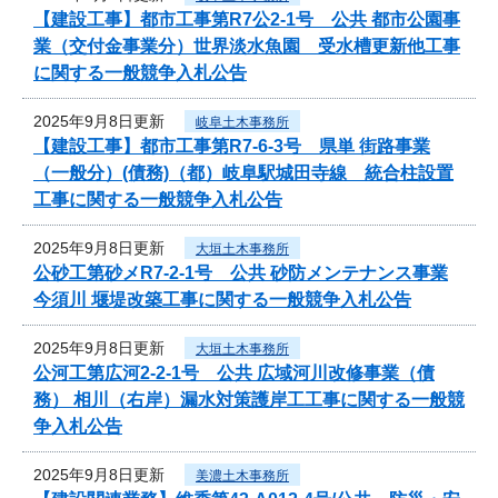
【建設工事】都市工事第R7公2-1号 公共 都市公園事
業（交付金事業分）世界淡水魚園 受水槽更新他工事
に関する一般競争入札公告
2025年9月8日更新
岐阜土木事務所
【建設工事】都市工事第R7-6-3号 県単 街路事業
（一般分）(債務)（都）岐阜駅城田寺線 統合柱設置
工事に関する一般競争入札公告
2025年9月8日更新
大垣土木事務所
公砂工第砂メR7-2-1号 公共 砂防メンテナンス事業
今須川 堰堤改築工事に関する一般競争入札公告
2025年9月8日更新
大垣土木事務所
公河工第広河2-2-1号 公共 広域河川改修事業（債
務） 相川（右岸）漏水対策護岸工工事に関する一般競
争入札公告
2025年9月8日更新
美濃土木事務所