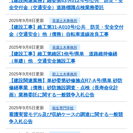
【建設関連業務】維委第43-A012-4号/公共 防災・安
全交付金（交通安全）道路標識点検業務委託
2025年9月8日更新
美濃土木事務所
【建設工事】維工第31-A010号/公共 防災・安全交付
金（交通安全）他（債務）自転車道線改良工事
2025年9月8日更新
美濃土木事務所
【建設工事】維工第維区1他号/県単 道路維持修繕
（単建）他 交通安全施設工事
2025年9月8日更新
郡上土木事務所
【建設関連業務】単砂委第砂修施点R7-A号/県単 砂防
修繕事業（債務）砂防施設調査・点検（長寿命化計
画）業務委託に関する一般競争入札公告
2025年9月5日更新
衛生専門学校
看護実習モデル及び収納ケースの調達に関する一般競
争入札公告