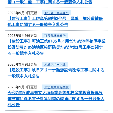
備（一般）他 工事に関する一般競争入札公告
2025年9月9日更新
多治見土木事務所
【建設工事】工維単第舗補2他号 県単 舗装道補修
他工事に関する一般競争入札公告
2025年9月9日更新
可茂農林事務所
【建設工事】可池工第0705号／県営ため池等整備事業
松野防災ため池地区松野防災ため池第1号工事に関す
る一般競争入札公告
2025年9月9日更新
地域スポーツ課
【建設工事】岐阜アリーナ熱源設備改修工事に関する
一般競争入札公告
2025年9月9日更新
大垣商業高等学校
令和7年度岐阜県立大垣商業高等学校産業教育振興設
備整備に係る電子計算組織の調達に関する一般競争入
札公告