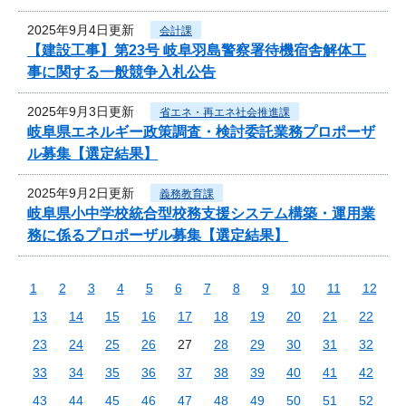
2025年9月4日更新
会計課
【建設工事】第23号 岐阜羽島警察署待機宿舎解体工
事に関する一般競争入札公告
2025年9月3日更新
省エネ・再エネ社会推進課
岐阜県エネルギー政策調査・検討委託業務プロポーザ
ル募集【選定結果】
2025年9月2日更新
義務教育課
岐阜県小中学校統合型校務支援システム構築・運用業
務に係るプロポーザル募集【選定結果】
1
2
3
4
5
6
7
8
9
10
11
12
13
14
15
16
17
18
19
20
21
22
23
24
25
26
27
28
29
30
31
32
33
34
35
36
37
38
39
40
41
42
43
44
45
46
47
48
49
50
51
52