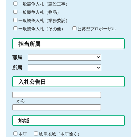
キ
一般競争入札（建設工事）
ー
一般競争入札（物品）
ワ
一般競争入札（業務委託）
ー
ド
一般競争入札（その他）
公募型プロポーザル
を
入
担当所属
力
部局
所属
入札公告日
期
から
間
期
の
間
始
地域
の
ま
終
り
わ
本庁
岐阜地域（本庁除く）