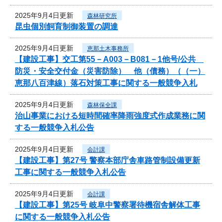
2025年9月4日更新
森林研究所
昆虫個別飼育制御装置の調達
2025年9月4日更新
恵那土木事務所
【建設工事】交工第55－A003－B081－1他号/公共
防災・安全交付金（災害防除） 他（債務）（（一）
恵那八百津線）落石対策工事に関する一般競争入札
2025年9月4日更新
森林保全課
治山事業における短時間確率降雨強度式作成業務に関
する一般競争入札公告
2025年9月4日更新
会計課
【建設工事】第27号 警察本部庁舎車路管制設備更新
工事に関する一般競争入札公告
2025年9月4日更新
会計課
【建設工事】第25号 岐阜中警察署待機宿舎解体工事
に関する一般競争入札公告