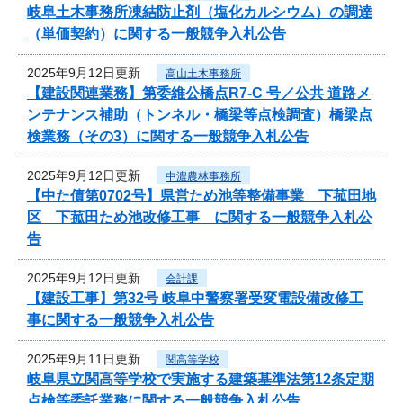
岐阜土木事務所凍結防止剤（塩化カルシウム）の調達
（単価契約）に関する一般競争入札公告
2025年9月12日更新
高山土木事務所
【建設関連業務】第委維公橋点R7-C 号／公共 道路メ
ンテナンス補助（トンネル・橋梁等点検調査）橋梁点
検業務（その3）に関する一般競争入札公告
2025年9月12日更新
中濃農林事務所
【中た債第0702号】県営ため池等整備事業 下菰田地
区 下菰田ため池改修工事 に関する一般競争入札公
告
2025年9月12日更新
会計課
【建設工事】第32号 岐阜中警察署受変電設備改修工
事に関する一般競争入札公告
2025年9月11日更新
関高等学校
岐阜県立関高等学校で実施する建築基準法第12条定期
点検等委託業務に関する一般競争入札公告