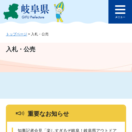
ペ
メ
このページの本文へ
ー
ニ
メ
ジ
ュ
ニ
の
ー
ュ
先
を
ー
頭
飛
トップページ
>
入札・公売
で
ば
す
し
入札・公売
。
て
本
文
へ
重要なお知らせ
知事記者会見「楽しすぎるぞ岐阜！岐阜県アウトドア