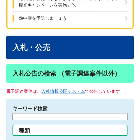
観光キャンペーンを実施」他
熱中症を予防しましょう
本
文
入札・公売
入札公告の検索 （電子調達案件以外）
電子調達案件は、
入札情報公開システム
で公告しています
キーワード検索
検
索
す
種類
る