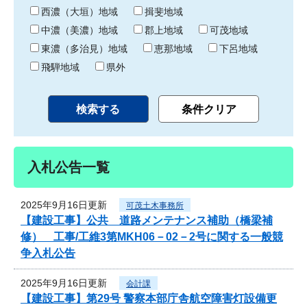
り
西濃（大垣）地域
揖斐地域
中濃（美濃）地域
郡上地域
可茂地域
東濃（多治見）地域
恵那地域
下呂地域
飛騨地域
県外
入札公告一覧
2025年9月16日更新
可茂土木事務所
【建設工事】公共 道路メンテナンス補助（橋梁補
修） 工事/工維3第MKH06－02－2号に関する一般競
争入札公告
2025年9月16日更新
会計課
【建設工事】第29号 警察本部庁舎航空障害灯設備更