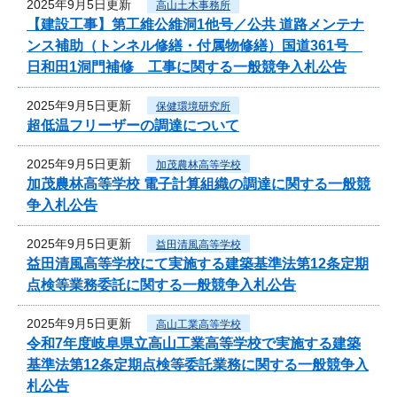
2025年9月5日更新
高山土木事務所
【建設工事】第工維公維洞1他号／公共 道路メンテナ
ンス補助（トンネル修繕・付属物修繕）国道361号
日和田1洞門補修 工事に関する一般競争入札公告
2025年9月5日更新
保健環境研究所
超低温フリーザーの調達について
2025年9月5日更新
加茂農林高等学校
加茂農林高等学校 電子計算組織の調達に関する一般競
争入札公告
2025年9月5日更新
益田清風高等学校
益田清風高等学校にて実施する建築基準法第12条定期
点検等業務委託に関する一般競争入札公告
2025年9月5日更新
高山工業高等学校
令和7年度岐阜県立高山工業高等学校で実施する建築
基準法第12条定期点検等委託業務に関する一般競争入
札公告