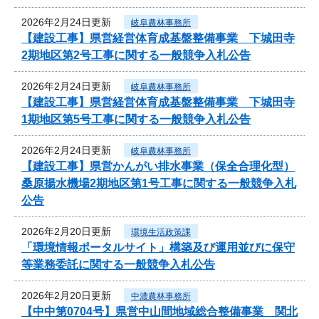
2026年2月24日更新
岐阜農林事務所
【建設工事】県営経営体育成基盤整備事業 下城田寺
2期地区第2号工事に関する一般競争入札公告
2026年2月24日更新
岐阜農林事務所
【建設工事】県営経営体育成基盤整備事業 下城田寺
1期地区第5号工事に関する一般競争入札公告
2026年2月24日更新
岐阜農林事務所
【建設工事】県営かんがい排水事業（保全合理化型）
桑原揚水機場2期地区第1号工事に関する一般競争入札
公告
2026年2月20日更新
環境生活政策課
「環境情報ポータルサイト」構築及び運用並びに保守
等業務委託に関する一般競争入札公告
2026年2月20日更新
中濃農林事務所
【中中第0704号】県営中山間地域総合整備事業 関北