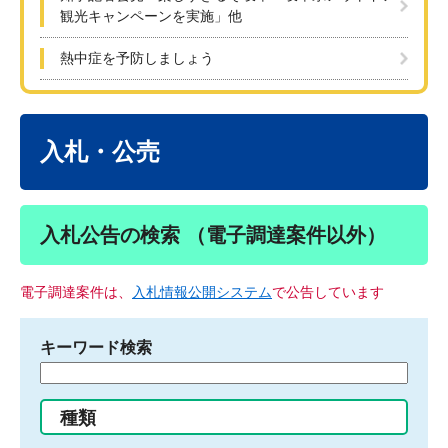
観光キャンペーンを実施」他
熱中症を予防しましょう
本
文
入札・公売
入札公告の検索 （電子調達案件以外）
電子調達案件は、
入札情報公開システム
で公告しています
キーワード検索
検
索
す
種類
る