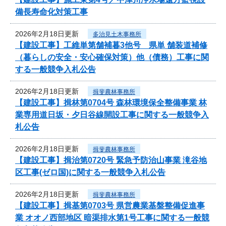
備長寿命化対策工事
2026年2月18日更新
多治見土木事務所
【建設工事】工維単第舗補暮3他号 県単 舗装道補修
（暮らしの安全・安心確保対策）他（債務）工事に関
する一般競争入札公告
2026年2月18日更新
揖斐農林事務所
【建設工事】揖林第0704号 森林環境保全整備事業 林
業専用道日坂・夕日谷線開設工事に関する一般競争入
札公告
2026年2月18日更新
揖斐農林事務所
【建設工事】揖治第0720号 緊急予防治山事業 滝谷地
区工事(ゼロ国)に関する一般競争入札公告
2026年2月18日更新
揖斐農林事務所
【建設工事】揖基第0703号 県営農業基盤整備促進事
業 オオノ西部地区 暗渠排水第1号工事に関する一般競