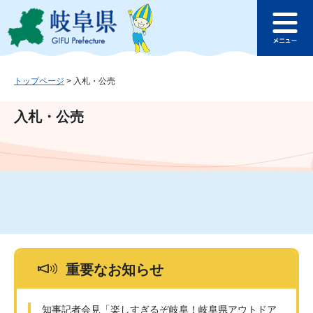
ペ
メ
このページの本文へ
ー
ニ
メ
ジ
ュ
ニ
の
ー
ュ
先
を
ー
頭
飛
トップページ
>
入札・公売
で
ば
す
し
入札・公売
。
て
本
文
へ
重要なお知らせ
知事記者会見「楽しすぎるぞ岐阜！岐阜県アウトドア