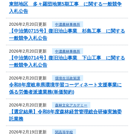
東部地区 多々羅団地第5期工事 に関する一般競争
入札公告
2026年2月20日更新
中濃農林事務所
【中治第0715号】復旧治山事業 杉島工事 に関する
一般競争入札公告
2026年2月20日更新
中濃農林事務所
【中治第0714号】復旧治山事業 下山工事 に関する
一般競争入札公告
2026年2月20日更新
環境生活政策課
令和8年度岐阜県環境学習コーディネート支援事業に
係る労働者派遣業務(単価契約)
2026年2月20日更新
森林文化アカデミー
【選定結果】令和8年度森林経営管理総合研修実施委
託業務
2026年2月19日更新
関高等学校