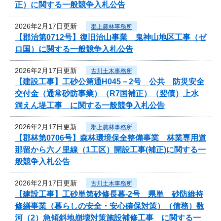
正）に関する一般競争入札公告
2026年2月17日更新
郡上農林事務所
【郡治第0712号】復旧治山事業 鬼神山地区工事（ゼ
ロ国）に関する一般競争入札公告
2026年2月17日更新
古川土木事務所
【建設工事】工砂公第通H045－2号 公共 防災安全
交付金（通常砂防事業）（R7国補正）（翌債）上水
洞えん堤工事 に関する一般競争入札公告
2026年2月17日更新
郡上農林事務所
【郡林第0706号】森林環境保全整備事業 林業専用道
那留から六ノ里線（1工区）開設工事(補正)に関する一
般競争入札公告
2026年2月17日更新
古川土木事務所
【建設工事】工砂単第砂修長暮-2号 県単 砂防維持
修繕事業（暮らしの安全・安心確保対策）（債務）数
河（2）急傾斜地崩壊対策施設補修工事 に関する一