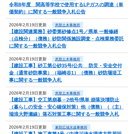
令和8年度 関高等学校で使用するLPガスの調達（単
価契約）に関する一般競争入札公告
2026年2月19日更新
恵那土木事務所
【建設関連業務】砂委第砂修点1号／県単 一般修繕
（点検分）（債務）砂防関係施設調査・点検業務委託
に関する一般競争入札公告
2026年2月19日更新
恵那土木事務所
【建設工事】砂工第公砂35号/公共 防災・安全交付
金（通常砂防事業）（福崎谷1）（債務）砂防堰堤工
事に関する一般競争入札
2026年2月19日更新
恵那土木事務所
【建設工事】交工第崩暮－2他号/県単 崩落決壊防止
（暮らしの安全・安心確保対策）他（債務）（（主）
瑞浪大野瀬線）落石対策工事に関する一般競争入札
2026年2月19日更新
東部広域水道事務所
【建設工事】施工東第4号／中津川浄水場遠方監視設