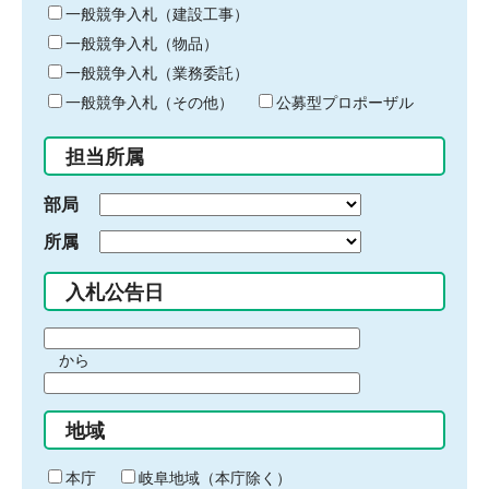
キ
一般競争入札（建設工事）
ー
一般競争入札（物品）
ワ
一般競争入札（業務委託）
ー
ド
一般競争入札（その他）
公募型プロポーザル
を
入
担当所属
力
部局
所属
入札公告日
期
から
間
期
の
間
始
地域
の
ま
終
り
わ
本庁
岐阜地域（本庁除く）