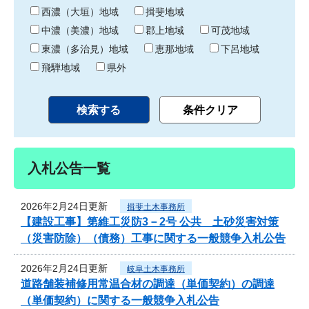
り
西濃（大垣）地域
揖斐地域
中濃（美濃）地域
郡上地域
可茂地域
東濃（多治見）地域
恵那地域
下呂地域
飛騨地域
県外
入札公告一覧
2026年2月24日更新
揖斐土木事務所
【建設工事】第維工災防3－2号 公共 土砂災害対策
（災害防除）（債務）工事に関する一般競争入札公告
2026年2月24日更新
岐阜土木事務所
道路舗装補修用常温合材の調達（単価契約）の調達
（単価契約）に関する一般競争入札公告