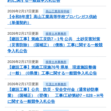
約)に関する一般競争入札公告
2026年2月17日更新
高山工業高等学校
【令和8年度】高山工業高等学校プロパンガス供給
（単価契約）
2026年2月17日更新
揖斐土木事務所
【建設工事】第維工災防7－1号 公共 土砂災害対策
（災害防除）（国補正）（債務）工事に関する一般競
争入札公告
2026年2月17日更新
揖斐土木事務所
【建設工事】第維工現施76号 県単 現道施設整備
（一般）（0県債）工事に関する一般競争入札公告
2026年2月17日更新
可茂土木事務所
【建設工事】公共 防災・安全交付金（通常砂防事
業）（国補正）（翌債） 工事/工砂第砂7－028－H号
に関する一般競争入札公告