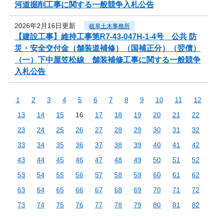
河道掘削工事に関する一般競争入札公告
2026年2月16日更新
岐阜土木事務所
【建設工事】維持工事第R7-43-047H-1-4号 公共 防
災・安全交付金（舗装道補修）（国補正分）（翌債）
（一）下中屋笠松線 舗装補修工事に関する一般競争
入札公告
1
2
3
4
5
6
7
8
9
10
11
12
13
14
15
16
17
18
19
20
21
22
23
24
25
26
27
28
29
30
31
32
33
34
35
36
37
38
39
40
41
42
43
44
45
46
47
48
49
50
51
52
53
54
55
56
57
58
59
60
61
62
63
64
65
66
67
68
69
70
71
72
73
74
75
76
77
78
79
80
81
82