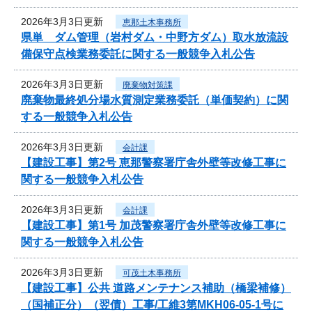
2026年3月3日更新
恵那土木事務所
県単 ダム管理（岩村ダム・中野方ダム）取水放流設
備保守点検業務委託に関する一般競争入札公告
2026年3月3日更新
廃棄物対策課
廃棄物最終処分場水質測定業務委託（単価契約）に関
する一般競争入札公告
2026年3月3日更新
会計課
【建設工事】第2号 恵那警察署庁舎外壁等改修工事に
関する一般競争入札公告
2026年3月3日更新
会計課
【建設工事】第1号 加茂警察署庁舎外壁等改修工事に
関する一般競争入札公告
2026年3月3日更新
可茂土木事務所
【建設工事】公共 道路メンテナンス補助（橋梁補修）
（国補正分）（翌債）工事/工維3第MKH06-05-1号に