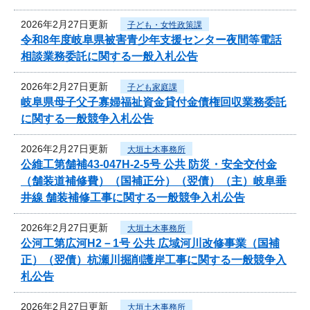
2026年2月27日更新
子ども・女性政策課
令和8年度岐阜県被害青少年支援センター夜間等電話
相談業務委託に関する一般入札公告
2026年2月27日更新
子ども家庭課
岐阜県母子父子寡婦福祉資金貸付金債権回収業務委託
に関する一般競争入札公告
2026年2月27日更新
大垣土木事務所
公維工第舗補43-047H-2-5号 公共 防災・安全交付金
（舗装道補修費）（国補正分）（翌債）（主）岐阜垂
井線 舗装補修工事に関する一般競争入札公告
2026年2月27日更新
大垣土木事務所
公河工第広河H2－1号 公共 広域河川改修事業（国補
正）（翌債）杭瀬川掘削護岸工事に関する一般競争入
札公告
2026年2月27日更新
大垣土木事務所