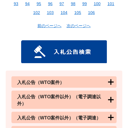
93
94
95
96
97
98
99
100
101
102
103
104
105
106
前のページへ
次のページへ
入札公告（WTO案件）
入札公告（WTO案件以外）（電子調達以
外）
入札公告（WTO案件以外）（電子調達）