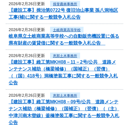
2026年2月26日更新
揖斐農林事務所
【建設工事】揖治第0722号 復旧治山事業 孫八洞地区
工事(補)に関する一般競争入札公告
2026年2月26日更新
土岐商業高等学校
岐阜県立土岐商業高等学校への自動販売機設置に係る
県有財産の賃貸借に関する一般競争入札公告
2026年2月26日更新
恵那土木事務所
【建設工事】維工第MKH08－11－2号/公共 道路メ
ンテナンス補助（橋梁補修）（国補正）（翌債）
（（国）418号）洞橋塗装工事に関する一般競争入札
公告
2026年2月26日更新
恵那土木事務所
【建設工事】維工第MKH08－09号/公共 道路メンテ
ナンス補助（橋梁補修）（国補正）（翌債）（（主）
中津川南木曽線）釜橋塗装工事に関する一般競争入札
公告