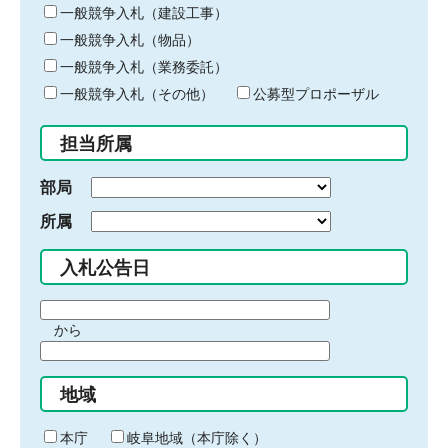
キ
一般競争入札（建設工事）
ー
一般競争入札（物品）
ワ
一般競争入札（業務委託）
ー
ド
一般競争入札（その他）
公募型プロポーザル
を
入
担当所属
力
部局
所属
入札公告日
期
から
間
期
の
間
始
地域
の
ま
終
り
わ
本庁
岐阜地域（本庁除く）