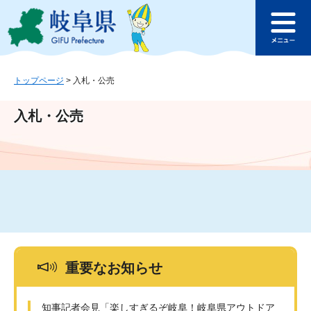
ペ
メ
このページの本文へ
ー
ニ
メ
ジ
ュ
ニ
の
ー
ュ
先
を
ー
頭
飛
トップページ
>
入札・公売
で
ば
す
し
入札・公売
。
て
本
文
へ
重要なお知らせ
知事記者会見「楽しすぎるぞ岐阜！岐阜県アウトドア