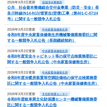
2026年3月2日更新
流域浄水事務所
公共 社会資本整備総合交付金事業（防災・安全）長
良川幹線(N14-N15)管更生(翌債)工事（第401-C-071H
号）に関する一般競争入札公告
2026年3月2日更新
中央家畜保健衛生所
令和8年度中央家畜保健衛生所機械警備業務委託に関
する一般競争入札公告（長期継続契約）
2026年3月2日更新
中央家畜保健衛生所
令和8年度安全キャビネット等の保守点検業務委託に
関する一般競争入札公告（中央家畜保健衛生所）
2026年3月2日更新
中央家畜保健衛生所
令和8年度冷暖房装置等空調設備他の保守点検業務委
託に関する一般競争入札公告（中央家畜保健衛生所）
2026年3月2日更新
文化財保護センター
令和8年度岐阜県文化財保護センター機械警備業務委
託に関する一般競争入札公告