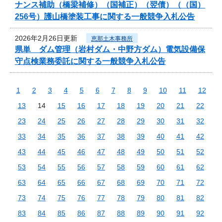
ナンス補助（橋梁補修）（国補正）（翌債）（（国）
256号）護山橋塗装工事に関する一般競争入札公告
2026年2月26日更新
恵那土木事務所
県単 ダム管理（岩村ダム・中野方ダム）電気設備保
守点検業務委託に関する一般競争入札公告
1
2
3
4
5
6
7
8
9
10
11
12
13
14
15
16
17
18
19
20
21
22
23
24
25
26
27
28
29
30
31
32
33
34
35
36
37
38
39
40
41
42
43
44
45
46
47
48
49
50
51
52
53
54
55
56
57
58
59
60
61
62
63
64
65
66
67
68
69
70
71
72
73
74
75
76
77
78
79
80
81
82
83
84
85
86
87
88
89
90
91
92