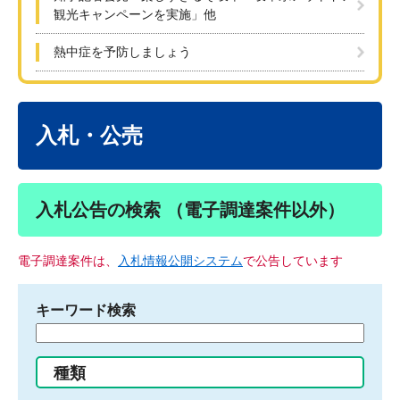
観光キャンペーンを実施」他
熱中症を予防しましょう
本
文
入札・公売
入札公告の検索 （電子調達案件以外）
電子調達案件は、
入札情報公開システム
で公告しています
キーワード検索
検
索
す
種類
る