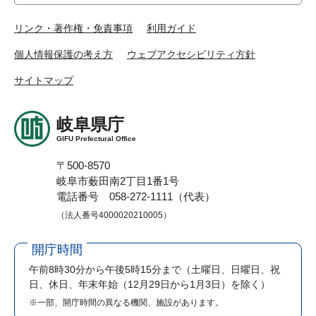
リンク・著作権・免責事項
利用ガイド
個人情報保護の考え方
ウェブアクセシビリティ方針
サイトマップ
岐阜県庁
GIFU Prefectural Office
〒500-8570
岐阜市薮田南2丁目1番1号
電話番号 058-272-1111（代表）
（法人番号4000020210005）
開庁時間
午前8時30分から午後5時15分まで
（土曜日、日曜日、祝
日、休日、年末年始（12月29日から1月3日）を除く）
※一部、開庁時間の異なる機関、施設があります。