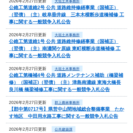
2026年2月27日更新
大垣土木事務所
公維工第道維2号 公共 道路維持修繕事業（国補正）
（翌債）（主）岐阜垂井線 三本木横断歩道橋補修 工
事に関する一般競争入札公告
2026年2月27日更新
大垣土木事務所
公維工第道維1号 公共 道路維持修繕事業（国補正）
（翌債）（主）南濃関ケ原線 東町横断歩道橋補修 工
事に関する一般競争入札公告
2026年2月27日更新
大垣土木事務所
公維工第橋補4号 公共 道路メンテナンス補助（橋梁補
修）（国補正)（翌債）（主）津島南濃線 東海大橋長
良川橋 橋梁補修工事に関する一般競争入札公告
2026年2月27日更新
郡上農林事務所
【郡中第0717号】県営中山間地域総合整備事業 たか
す地区 中田用水路工事に関する一般競争入札公告
2026年2月27日更新
公共建築課