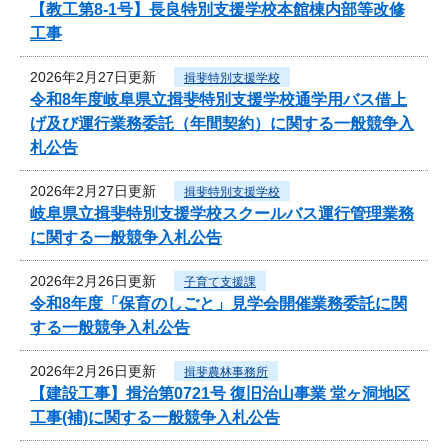
【教工第8-1号】長良特別支援学校本館棟内部等改修
工事
2026年2月27日更新
揖斐特別支援学校
令和8年度岐阜県立揖斐特別支援学校通学用バス借上
げ及び運行業務委託（年間契約）に関する一般競争入
札公告
2026年2月27日更新
揖斐特別支援学校
岐阜県立揖斐特別支援学校スクールバス運行管理業務
に関する一般競争入札公告
2026年2月26日更新
子育て支援課
令和8年度「保育のしごと」見学会開催業務委託に関
する一般競争入札公告
2026年2月26日更新
揖斐農林事務所
【建設工事】揖治第0721号 復旧治山事業 堂ヶ洞地区
工事(補)に関する一般競争入札公告