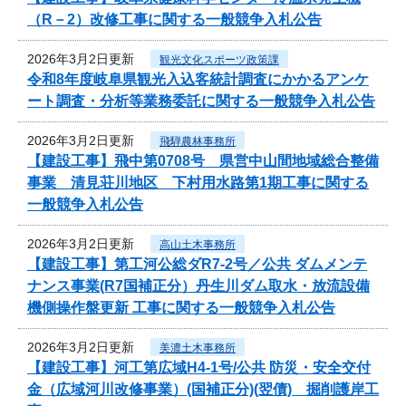
（R－2）改修工事に関する一般競争入札公告
2026年3月2日更新
観光文化スポーツ政策課
令和8年度岐阜県観光入込客統計調査にかかるアンケ
ート調査・分析等業務委託に関する一般競争入札公告
2026年3月2日更新
飛騨農林事務所
【建設工事】飛中第0708号 県営中山間地域総合整備
事業 清見荘川地区 下村用水路第1期工事に関する
一般競争入札公告
2026年3月2日更新
高山土木事務所
【建設工事】第工河公総ダR7-2号／公共 ダムメンテ
ナンス事業(R7国補正分）丹生川ダム取水・放流設備
機側操作盤更新 工事に関する一般競争入札公告
2026年3月2日更新
美濃土木事務所
【建設工事】河工第広域H4-1号/公共 防災・安全交付
金（広域河川改修事業）(国補正分)(翌債) 掘削護岸工