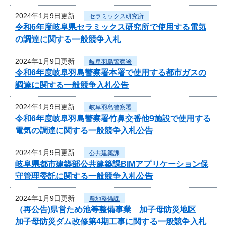
2024年1月9日更新
セラミックス研究所
令和6年度岐阜県セラミックス研究所で使用する電気
の調達に関する一般競争入札
2024年1月9日更新
岐阜羽島警察署
令和6年度岐阜羽島警察署本署で使用する都市ガスの
調達に関する一般競争入札公告
2024年1月9日更新
岐阜羽島警察署
令和6年度岐阜羽島警察署竹鼻交番他9施設で使用する
電気の調達に関する一般競争入札公告
2024年1月9日更新
公共建築課
岐阜県都市建築部公共建築課BIMアプリケーション保
守管理委託に関する一般競争入札公告
2024年1月9日更新
農地整備課
（再公告)県営ため池等整備事業 加子母防災地区
加子母防災ダム改修第4期工事に関する一般競争入札