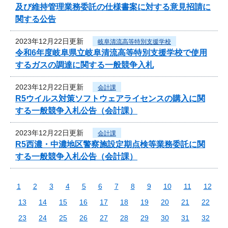
及び維持管理業務委託の仕様書案に対する意見招請に
関する公告
2023年12月22日更新
岐阜清流高等特別支援学校
令和6年度岐阜県立岐阜清流高等特別支援学校で使用
するガスの調達に関する一般競争入札
2023年12月22日更新
会計課
R5ウイルス対策ソフトウェアライセンスの購入に関
する一般競争入札公告（会計課）
2023年12月22日更新
会計課
R5西濃・中濃地区警察施設定期点検等業務委託に関
する一般競争入札公告（会計課）
1
2
3
4
5
6
7
8
9
10
11
12
13
14
15
16
17
18
19
20
21
22
23
24
25
26
27
28
29
30
31
32