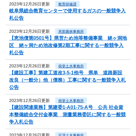
2023年12月26日更新
教育研修課
岐阜県総合教育センターで使用するガスの一般競争入
札公告
2023年12月26日更新
恵那農林事務所
【恵池債第0501号】県営ため池等整備事業 姥ヶ洞地
区 姥ヶ洞ため池改修第2期工事に関する一般競争入
札公告
2023年12月26日更新
揖斐土木事務所
【建設工事】第建工道改3-5-1他号 県単 道路新設
改良（一般分）他（債務）工事に関する一般競争入札
公告
2023年12月26日更新
揖斐土木事務所
【建設関連業務】第建委1-A01-75-A号 公共 社会資
本整備総合交付金事業 測量業務委託に関する一般競
争入札公告
2023年12月26日更新
可茂土木事務所