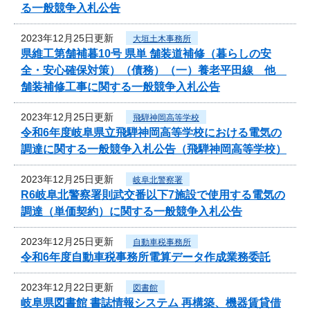
る一般競争入札公告
2023年12月25日更新
大垣土木事務所
県維工第舗補暮10号 県単 舗装道補修（暮らしの安
全・安心確保対策）（債務）（一）養老平田線 他
舗装補修工事に関する一般競争入札公告
2023年12月25日更新
飛騨神岡高等学校
令和6年度岐阜県立飛騨神岡高等学校における電気の
調達に関する一般競争入札公告（飛騨神岡高等学校）
2023年12月25日更新
岐阜北警察署
R6岐阜北警察署則武交番以下7施設で使用する電気の
調達（単価契約）に関する一般競争入札公告
2023年12月25日更新
自動車税事務所
令和6年度自動車税事務所電算データ作成業務委託
2023年12月22日更新
図書館
岐阜県図書館 書誌情報システム 再構築、機器賃貸借