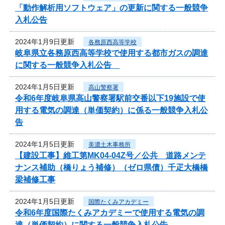
「動作解析用ソフトウェア」の更新に関する一般競争
入札公告
2024年1月9日更新
各務原西高等学校
岐阜県立各務原西高等学校で使用する都市ガスの調達
に関する一般競争入札公告
2024年1月5日更新
高山警察署
令和6年度岐阜県高山警察署駅前交番以下19施設で使
用する電気の調達（単価契約）に係る一般競争入札公
告
2024年1月5日更新
美濃土木事務所
【建設工事】維工第MK04-04Z号／公共 道路メンテ
ナンス補助（橋りょう補修）（ゼロ県債）千疋大橋橋
梁補修工事
2024年1月5日更新
国際たくみアカデミー
令和6年度国際たくみアカデミーで使用する電気の調
達（単価契約）に関する一般競争入札公告