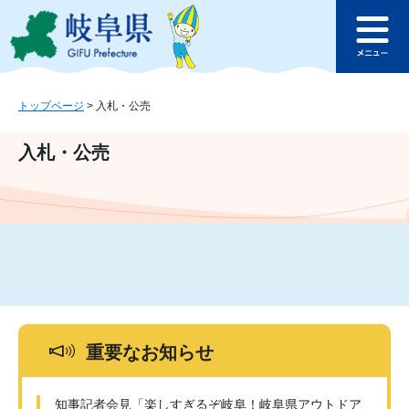
ペ
メ
このページの本文へ
ー
ニ
メ
ジ
ュ
ニ
の
ー
ュ
先
を
ー
頭
飛
トップページ
>
入札・公売
で
ば
す
し
入札・公売
。
て
本
文
へ
重要なお知らせ
知事記者会見「楽しすぎるぞ岐阜！岐阜県アウトドア