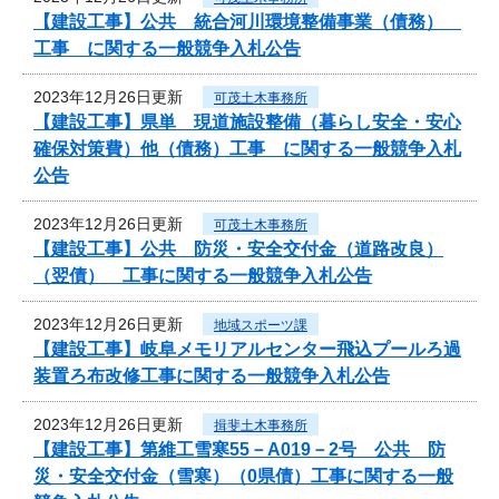
【建設工事】公共 統合河川環境整備事業（債務）
工事 に関する一般競争入札公告
2023年12月26日更新
可茂土木事務所
【建設工事】県単 現道施設整備（暮らし安全・安心
確保対策費）他（債務）工事 に関する一般競争入札
公告
2023年12月26日更新
可茂土木事務所
【建設工事】公共 防災・安全交付金（道路改良）
（翌債） 工事に関する一般競争入札公告
2023年12月26日更新
地域スポーツ課
【建設工事】岐阜メモリアルセンター飛込プールろ過
装置ろ布改修工事に関する一般競争入札公告
2023年12月26日更新
揖斐土木事務所
【建設工事】第維工雪寒55－A019－2号 公共 防
災・安全交付金（雪寒）（0県債）工事に関する一般