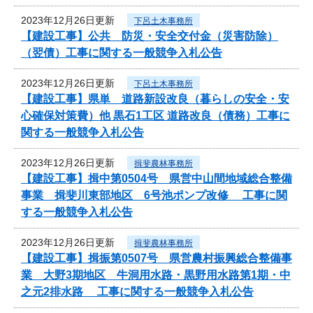
2023年12月26日更新
下呂土木事務所
【建設工事】公共 防災・安全交付金（災害防除）
（翌債）工事に関する一般競争入札公告
2023年12月26日更新
下呂土木事務所
【建設工事】県単 道路新設改良（暮らしの安全・安
心確保対策費）他 黒石1工区 道路改良（債務）工事に
関する一般競争入札公告
2023年12月26日更新
揖斐農林事務所
【建設工事】揖中第0504号 県営中山間地域総合整備
事業 揖斐川東部地区 6号池ポンプ改修 工事に関
する一般競争入札公告
2023年12月26日更新
揖斐農林事務所
【建設工事】揖振第0507号 県営農村振興総合整備事
業 大野3期地区 牛洞用水路・黒野用水路第1期・中
之元2排水路 工事に関する一般競争入札公告