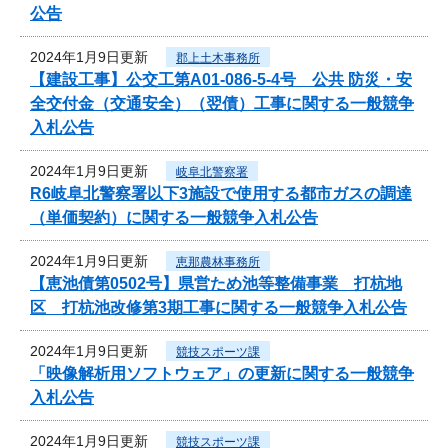
公告
2024年1月9日更新
郡上土木事務所
【建設工事】公交工第A01-086-5-4号 公共 防災・安
全交付金（交通安全）（翌債）工事に関する一般競争
入札公告
2024年1月9日更新
岐阜北警察署
R6岐阜北警察署以下3施設で使用する都市ガスの調達
（単価契約）に関する一般競争入札公告
2024年1月9日更新
恵那農林事務所
【恵池債第0502号】県営ため池等整備事業 打杭地
区 打杭池改修第3期工事に関する一般競争入札公告
2024年1月9日更新
競技スポーツ課
「映像解析用ソフトウェア」の更新に関する一般競争
入札公告
2024年1月9日更新
競技スポーツ課