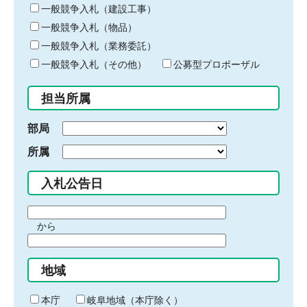
キ
一般競争入札（建設工事）
ー
一般競争入札（物品）
ワ
一般競争入札（業務委託）
ー
ド
一般競争入札（その他）
公募型プロポーザル
を
入
担当所属
力
部局
所属
入札公告日
期
から
間
期
の
間
始
地域
の
ま
終
り
わ
本庁
岐阜地域（本庁除く）