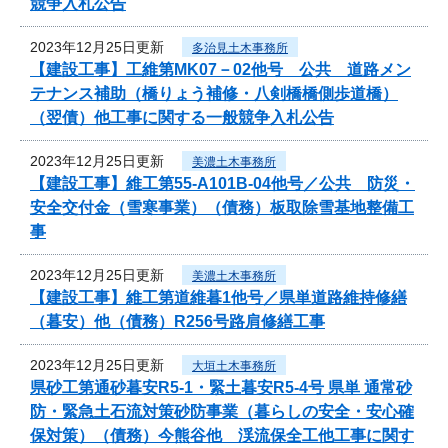
競争入札公告
2023年12月25日更新
多治見土木事務所
【建設工事】工維第MK07－02他号 公共 道路メン
テナンス補助（橋りょう補修・八剣橋橋側歩道橋）
（翌債）他工事に関する一般競争入札公告
2023年12月25日更新
美濃土木事務所
【建設工事】維工第55-A101B-04他号／公共 防災・
安全交付金（雪寒事業）（債務）板取除雪基地整備工
事
2023年12月25日更新
美濃土木事務所
【建設工事】維工第道維暮1他号／県単道路維持修繕
（暮安）他（債務）R256号路肩修繕工事
2023年12月25日更新
大垣土木事務所
県砂工第通砂暮安R5-1・緊土暮安R5-4号 県単 通常砂
防・緊急土石流対策砂防事業（暮らしの安全・安心確
保対策）（債務）今熊谷他 渓流保全工他工事に関す