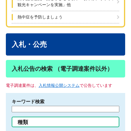
観光キャンペーンを実施」他
熱中症を予防しましょう
本
文
入札・公売
入札公告の検索 （電子調達案件以外）
電子調達案件は、
入札情報公開システム
で公告しています
キーワード検索
検
索
す
種類
る