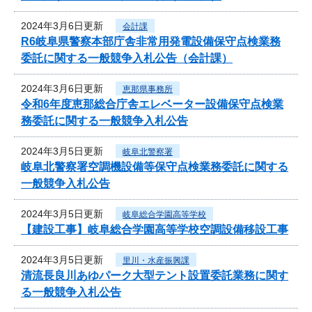
2024年3月6日更新
会計課
R6岐阜県警察本部庁舎非常用発電設備保守点検業務
委託に関する一般競争入札公告（会計課）
2024年3月6日更新
恵那県事務所
令和6年度恵那総合庁舎エレベーター設備保守点検業
務委託に関する一般競争入札公告
2024年3月5日更新
岐阜北警察署
岐阜北警察署空調機設備等保守点検業務委託に関する
一般競争入札公告
2024年3月5日更新
岐阜総合学園高等学校
【建設工事】岐阜総合学園高等学校空調設備移設工事
2024年3月5日更新
里川・水産振興課
清流長良川あゆパーク大型テント設置委託業務に関す
る一般競争入札公告