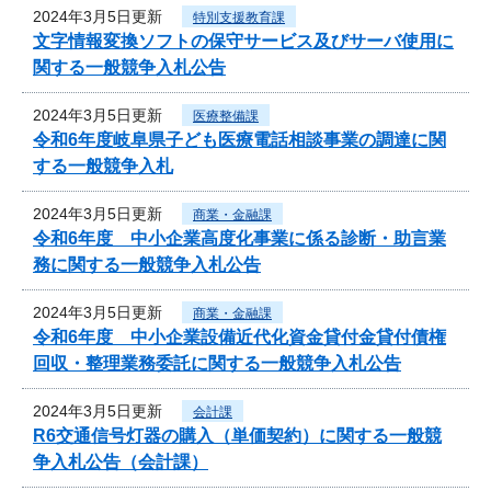
2024年3月5日更新
特別支援教育課
文字情報変換ソフトの保守サービス及びサーバ使用に
関する一般競争入札公告
2024年3月5日更新
医療整備課
令和6年度岐阜県子ども医療電話相談事業の調達に関
する一般競争入札
2024年3月5日更新
商業・金融課
令和6年度 中小企業高度化事業に係る診断・助言業
務に関する一般競争入札公告
2024年3月5日更新
商業・金融課
令和6年度 中小企業設備近代化資金貸付金貸付債権
回収・整理業務委託に関する一般競争入札公告
2024年3月5日更新
会計課
R6交通信号灯器の購入（単価契約）に関する一般競
争入札公告（会計課）