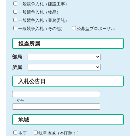
キ
一般競争入札（建設工事）
ー
一般競争入札（物品）
ワ
一般競争入札（業務委託）
ー
ド
一般競争入札（その他）
公募型プロポーザル
を
入
担当所属
力
部局
所属
入札公告日
期
から
間
期
の
間
始
地域
の
ま
終
り
わ
本庁
岐阜地域（本庁除く）