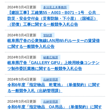
2024年3月4日更新
多治見土木事務所
【建設工事】工維第55－A003－B071－1号 公共
防災・安全交付金（災害防除・下小里）（国補正）
（翌債）工事に関する一般競争入札公告
2024年3月4日更新
管財課
岐阜県庁舎の公衆無線LAN用Wi-Fiルーターの賃貸借
に関する一般競争入札公告
2024年3月4日更新
秘書広報課
岐阜県庁舎「GALLERY GIFU」上映用映像コンテン
ツ制作委託業務に関する一般競争入札公告
2024年3月4日更新
出納管理課
令和6年度「指定物品 乾電池」（単価契約）に関す
る一般競争入札（出納管理課）
2024年3月4日更新
出納管理課
令和6年度「指定物品 OA用品」（単価契約）に関す