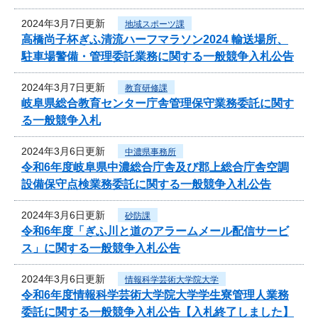
2024年3月7日更新
地域スポーツ課
高橋尚子杯ぎふ清流ハーフマラソン2024 輸送場所、
駐車場警備・管理委託業務に関する一般競争入札公告
2024年3月7日更新
教育研修課
岐阜県総合教育センター庁舎管理保守業務委託に関す
る一般競争入札
2024年3月6日更新
中濃県事務所
令和6年度岐阜県中濃総合庁舎及び郡上総合庁舎空調
設備保守点検業務委託に関する一般競争入札公告
2024年3月6日更新
砂防課
令和6年度「ぎふ川と道のアラームメール配信サービ
ス」に関する一般競争入札公告
2024年3月6日更新
情報科学芸術大学院大学
令和6年度情報科学芸術大学院大学学生寮管理人業務
委託に関する一般競争入札公告【入札終了しました】