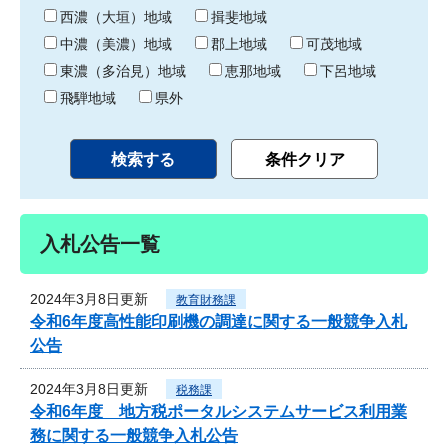
り
西濃（大垣）地域
揖斐地域
中濃（美濃）地域
郡上地域
可茂地域
東濃（多治見）地域
恵那地域
下呂地域
飛騨地域
県外
入札公告一覧
2024年3月8日更新
教育財務課
令和6年度高性能印刷機の調達に関する一般競争入札
公告
2024年3月8日更新
税務課
令和6年度 地方税ポータルシステムサービス利用業
務に関する一般競争入札公告