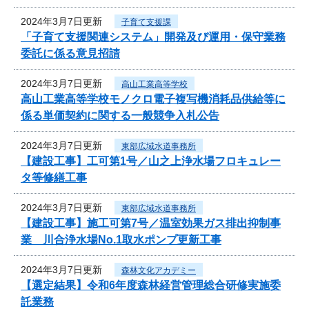
2024年3月7日更新
子育て支援課
「子育て支援関連システム」開発及び運用・保守業務
委託に係る意見招請
2024年3月7日更新
高山工業高等学校
高山工業高等学校モノクロ電子複写機消耗品供給等に
係る単価契約に関する一般競争入札公告
2024年3月7日更新
東部広域水道事務所
【建設工事】工可第1号／山之上浄水場フロキュレー
タ等修繕工事
2024年3月7日更新
東部広域水道事務所
【建設工事】施工可第7号／温室効果ガス排出抑制事
業 川合浄水場No.1取水ポンプ更新工事
2024年3月7日更新
森林文化アカデミー
【選定結果】令和6年度森林経営管理総合研修実施委
託業務