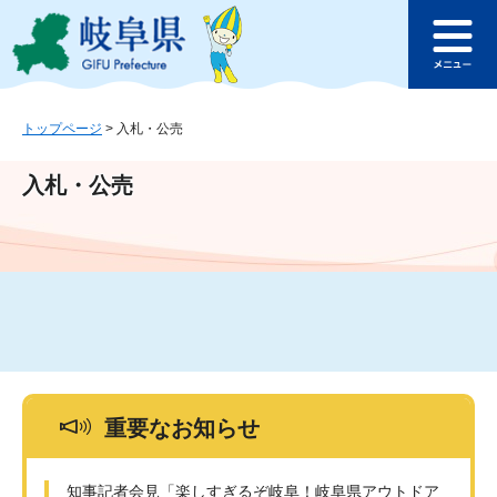
ペ
メ
このページの本文へ
ー
ニ
メ
ジ
ュ
ニ
の
ー
ュ
先
を
ー
頭
飛
トップページ
>
入札・公売
で
ば
す
し
入札・公売
。
て
本
文
へ
重要なお知らせ
知事記者会見「楽しすぎるぞ岐阜！岐阜県アウトドア