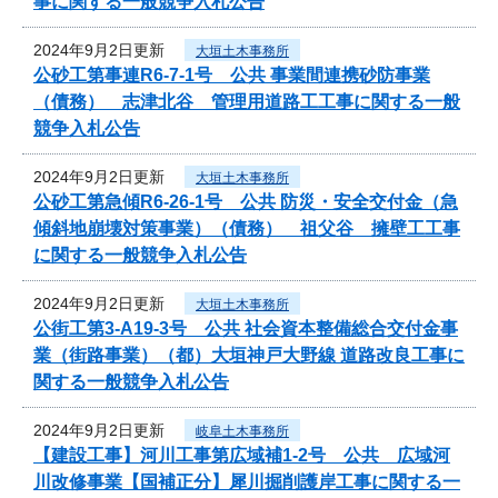
事に関する一般競争入札公告
2024年9月2日更新
大垣土木事務所
公砂工第事連R6-7-1号 公共 事業間連携砂防事業
（債務） 志津北谷 管理用道路工工事に関する一般
競争入札公告
2024年9月2日更新
大垣土木事務所
公砂工第急傾R6-26-1号 公共 防災・安全交付金（急
傾斜地崩壊対策事業）（債務） 祖父谷 擁壁工工事
に関する一般競争入札公告
2024年9月2日更新
大垣土木事務所
公街工第3-A19-3号 公共 社会資本整備総合交付金事
業（街路事業）（都）大垣神戸大野線 道路改良工事に
関する一般競争入札公告
2024年9月2日更新
岐阜土木事務所
【建設工事】河川工事第広域補1-2号 公共 広域河
川改修事業【国補正分】犀川掘削護岸工事に関する一