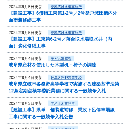
2024年9月5日更新
東部広域水道事務所
【建設工事】6債指工東第1-2号／2号釜戸減圧槽内外
面塗装修繕工事
2024年9月5日更新
東部広域水道事務所
【建設工事】工東第6-2号／落合取水場取水井（内
面）劣化修繕工事
2024年9月4日更新
子ども家庭課
岐阜県産材を使用した木製机・椅子の調達
2024年9月4日更新
岐阜各務野高等学校
岐阜県立岐阜各務野高等学校で実施する建築基準法第
12条定期点検等委託業務に関する一般競争入札
2024年9月3日更新
下呂土木事務所
【建設工事】県単 舗装道補修 乗政下呂停車場線
工事に関する一般競争入札公告