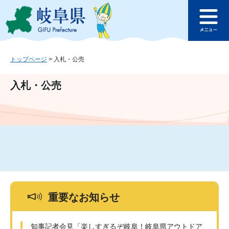
ペ
メ
このページの本文へ
ー
ニ
メ
ジ
ュ
ニ
の
ー
ュ
先
を
ー
頭
飛
トップページ
>
入札・公売
で
ば
す
し
入札・公売
。
て
本
文
へ
重要なお知らせ
知事記者会見「楽しすぎるぞ岐阜！岐阜県アウトドア