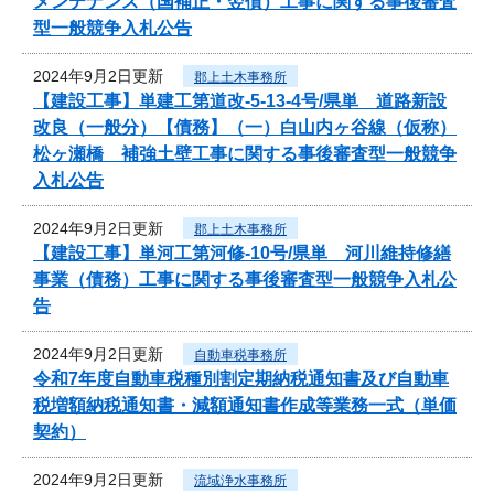
メンテナンス（国補正・翌債）工事に関する事後審査
型一般競争入札公告
2024年9月2日更新
郡上土木事務所
【建設工事】単建工第道改-5-13-4号/県単 道路新設
改良（一般分）【債務】（一）白山内ヶ谷線（仮称）
松ヶ瀬橋 補強土壁工事に関する事後審査型一般競争
入札公告
2024年9月2日更新
郡上土木事務所
【建設工事】単河工第河修-10号/県単 河川維持修繕
事業（債務）工事に関する事後審査型一般競争入札公
告
2024年9月2日更新
自動車税事務所
令和7年度自動車税種別割定期納税通知書及び自動車
税増額納税通知書・減額通知書作成等業務一式（単価
契約）
2024年9月2日更新
流域浄水事務所