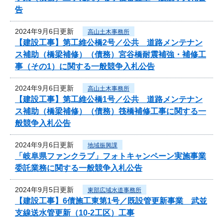
告
2024年9月6日更新
高山土木事務所
【建設工事】第工維公橋2号／公共 道路メンテナン
ス補助（橋梁補修）（債務）宮谷橋耐震補強・補修工
事（その1）に関する一般競争入札公告
2024年9月6日更新
高山土木事務所
【建設工事】第工維公橋1号／公共 道路メンテナン
ス補助（橋梁補修）（債務）筏橋補修工事に関する一
般競争入札公告
2024年9月6日更新
地域振興課
「岐阜県ファンクラブ」フォトキャンペーン実施事業
委託業務に関する一般競争入札公告
2024年9月5日更新
東部広域水道事務所
【建設工事】6債施工東第1号／既設管更新事業 武並
支線送水管更新（10-2工区）工事