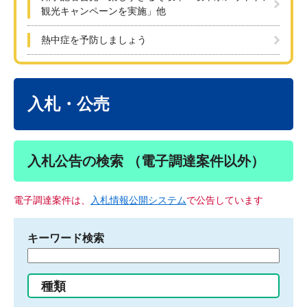
観光キャンペーンを実施」他
熱中症を予防しましょう
本
文
入札・公売
入札公告の検索 （電子調達案件以外）
電子調達案件は、
入札情報公開システム
で公告しています
キーワード検索
検
索
す
種類
る