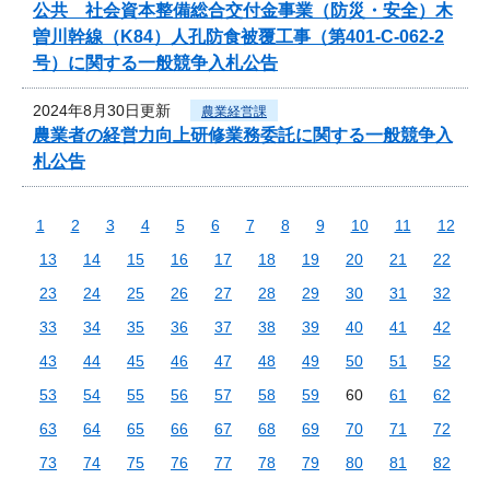
公共 社会資本整備総合交付金事業（防災・安全）木
曽川幹線（K84）人孔防食被覆工事（第401-C-062-2
号）に関する一般競争入札公告
2024年8月30日更新
農業経営課
農業者の経営力向上研修業務委託に関する一般競争入
札公告
1
2
3
4
5
6
7
8
9
10
11
12
13
14
15
16
17
18
19
20
21
22
23
24
25
26
27
28
29
30
31
32
33
34
35
36
37
38
39
40
41
42
43
44
45
46
47
48
49
50
51
52
53
54
55
56
57
58
59
60
61
62
63
64
65
66
67
68
69
70
71
72
73
74
75
76
77
78
79
80
81
82