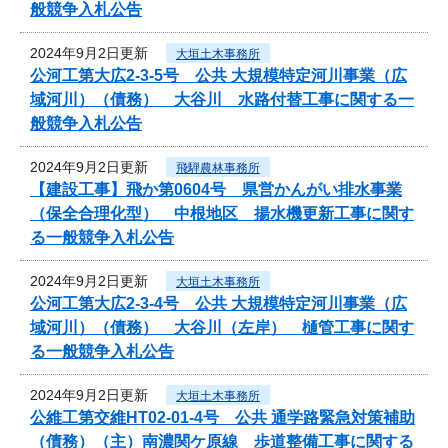
般競争入札公告
2024年9月2日更新
大垣土木事務所
公河工第大広2-3-5号 公共 大規模特定河川事業（広
域河川）（債務） 大谷川 水路付替工事に関する一
般競争入札公告
2024年9月2日更新
飛騨農林事務所
【建設工事】飛か第0604号 県営かんがい排水事業
（保全合理化型） 中根地区 揚水機更新工事に関す
る一般競争入札公告
2024年9月2日更新
大垣土木事務所
公河工第大広2-3-4号 公共 大規模特定河川事業（広
域河川）（債務） 大谷川（左岸） 樋管工事に関す
る一般競争入札公告
2024年9月2日更新
大垣土木事務所
公維工第交維HT02-01-4号 公共 通学路緊急対策補助
（債務）（主）南濃関ケ原線 歩道整備工事に関する