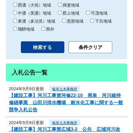
り
西濃（大垣）地域
揖斐地域
中濃（美濃）地域
郡上地域
可茂地域
東濃（多治見）地域
恵那地域
下呂地域
飛騨地域
県外
入札公告一覧
2024年9月9日更新
岐阜土木事務所
【建設工事】河川工事第河修22-10 県単 河川維持
修繕事業 山田川排水機場 耐水化工事に関する一般
競争入札公告
2024年9月9日更新
岐阜土木事務所
【建設工事】河川工事第広域3-2 公共 広域河川改