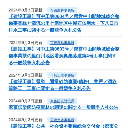
2024年9月3日更新
可茂農林事務所
【建設工事】可中工第0604号／県営中山間地域総合整
備事業緑と清流の里七宗地区中屋石仏用水・下八日市
排水工事に関する一般競争入札公告
2024年9月3日更新
可茂農林事務所
【建設工事】可中工第0603号／県営中山間地域総合整
備事業茶の里白川地区塔洞奥集落道第4号工事に関す
る一般競争入札公告
2024年9月3日更新
下呂土木事務所
【建設工事】県単 通常砂防事業(債務) 井戸ノ洞谷
流路工 工事に関する一般競争入札公告
2024年9月3日更新
家畜防疫対策課
家畜伝染病防疫資材の調達に関する一般競争入札公告
2024年9月3日更新
可茂土木事務所
【建設工事】公共 社会資本整備総合交付金（都市公