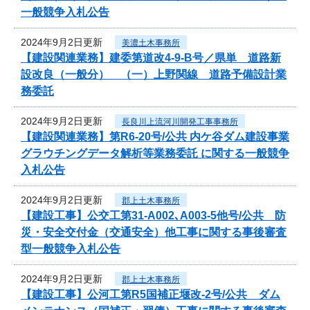
一般競争入札公告
2024年9月2日更新
美濃土木事務所
【建設関連業務】建委第道改4-9-B号／県単 道路新
設改良（一般分） （一）上野関線 道路予備設計業
務委託
2024年9月2日更新
長良川上流河川開発工事事務所
【建設関連業務】第R6-20号/公共 内ケ谷ダム建設事業
グラウチングデータ解析等業務委託 に関する一般競争
入札公告
2024年9月2日更新
郡上土木事務所
【建設工事】公交工第31-A002､A003-5他号/公共 防
災・安全交付金（交通安全）他工事に関する事後審査
型一般競争入札公告
2024年9月2日更新
郡上土木事務所
【建設工事】公河工第R5国補正堰改-2号/公共 ダム