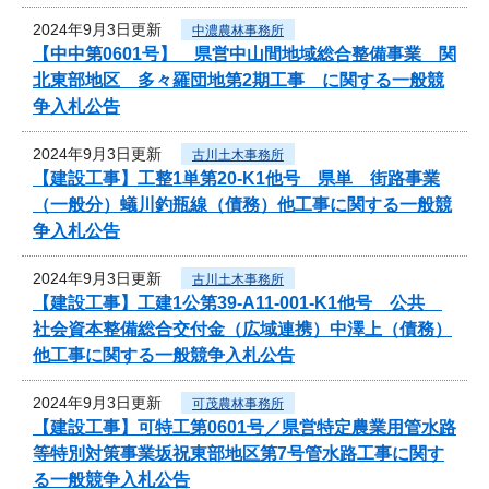
2024年9月3日更新
中濃農林事務所
【中中第0601号】 県営中山間地域総合整備事業 関
北東部地区 多々羅団地第2期工事 に関する一般競
争入札公告
2024年9月3日更新
古川土木事務所
【建設工事】工整1単第20-K1他号 県単 街路事業
（一般分）蟻川釣瓶線（債務）他工事に関する一般競
争入札公告
2024年9月3日更新
古川土木事務所
【建設工事】工建1公第39-A11-001-K1他号 公共
社会資本整備総合交付金（広域連携）中澤上（債務）
他工事に関する一般競争入札公告
2024年9月3日更新
可茂農林事務所
【建設工事】可特工第0601号／県営特定農業用管水路
等特別対策事業坂祝東部地区第7号管水路工事に関す
る一般競争入札公告