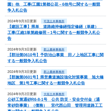
園）他 工事/工園1第都公花－6他号に関する一般競
争入札公告
2024年9月3日更新
可茂土木事務所
【建設工事】県単 道路維持修繕指定修繕（単建）
工事/工維3単第維修照－1号に関する一般競争入札公
告
2024年9月3日更新
郡上農林事務所
【郡治第0610号】予防治山事業 田ノ上地区工事に関
する一般競争入札公告
2024年9月3日更新
郡上農林事務所
【郡施第0601号】県営農道施設強化対策事業 旭大橋
地区 第1号工事に関する一般競争入札公告
2024年9月2日更新
大垣土木事務所
公砂工第通砂R6-8-1号 公共 防災・安全交付金（通
常砂防事業）（債務） 宮代西山田 管理用道路工工