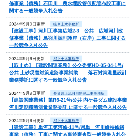
修事業【債務】石田川 農水埋設管仮配管布設工事に
関する一般競争入札公告
2024年9月9日更新
岐阜土木事務所
【建設工事】河川工事第広域2-3 公共 広域河川改
修事業【債務】鳥羽川掘削護岸（右岸）工事に関する
一般競争入札公告
2024年9月9日更新
郡上土木事務所
【取止め】【建設関連業務】公交委第HD-05-04-1号/
公共 土砂災害対策道路事業補助 落石対策測量設計
業務委託に関する一般競争入札公告
2024年9月9日更新
長良川上流河川開発工事事務所
【建設関連業務】第R6-21号/公共 内ケ谷ダム建設事業
河川定期横断測量業務委託 に関する一般競争入札公告
2024年9月9日更新
郡上土木事務所
【建設工事】単河工第河修-11号/県単 河川維持修繕
事業（債務）工事に関する事後審査型一般競争入札公