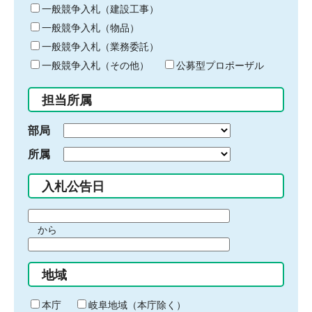
キ
一般競争入札（建設工事）
ー
一般競争入札（物品）
ワ
一般競争入札（業務委託）
ー
ド
一般競争入札（その他）
公募型プロポーザル
を
入
担当所属
力
部局
所属
入札公告日
期
から
間
期
の
間
始
地域
の
ま
終
り
わ
本庁
岐阜地域（本庁除く）