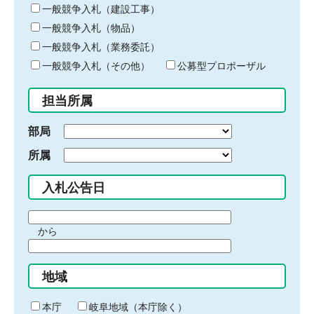
キ
一般競争入札（建設工事）
ー
一般競争入札（物品）
ワ
一般競争入札（業務委託）
ー
ド
一般競争入札（その他）
公募型プロポーザル
を
入
担当所属
力
部局
所属
入札公告日
期
から
間
期
の
間
始
地域
の
ま
終
り
わ
本庁
岐阜地域（本庁除く）