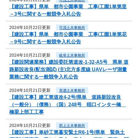
【建設工事】県単 都市公園事業 工事/工園1単第里
－3号に関する一般競争入札公告
2024年10月22日更新
可茂土木事務所
【建設工事】県単 都市公園事業 工事/工園1単第花
－9号に関する一般競争入札公告
2024年10月21日更新
岐阜土木事務所
【建設関連業務】建設委託第道改-1-32-A5号 県単 道
路新設改良(配当測試) (主)北方多度線 UAVレーザ測量
業務に関する一般競争入札公告
2024年10月21日更新
美濃土木事務所
【建設工事】建工第道改4-2号/県単 道路新設改良
（一般分）（債務）（国）248号 稲口インター橋
橋梁上部工工事
2024年10月21日更新
郡上土木事務所
【建設工事】単砂工第暮安緊土R6-1号/県単 緊急土