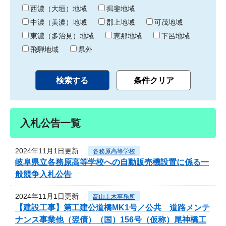
り
西濃（大垣）地域
揖斐地域
中濃（美濃）地域
郡上地域
可茂地域
東濃（多治見）地域
恵那地域
下呂地域
飛騨地域
県外
入札公告一覧
2024年11月1日更新
各務原高等学校
岐阜県立各務原高等学校への自動販売機設置に係る一
般競争入札公告
2024年11月1日更新
高山土木事務所
【建設工事】第工建公道橋MK1号／公共 道路メンテ
ナンス事業他（翌債）（国）156号（仮称）尾神橋工