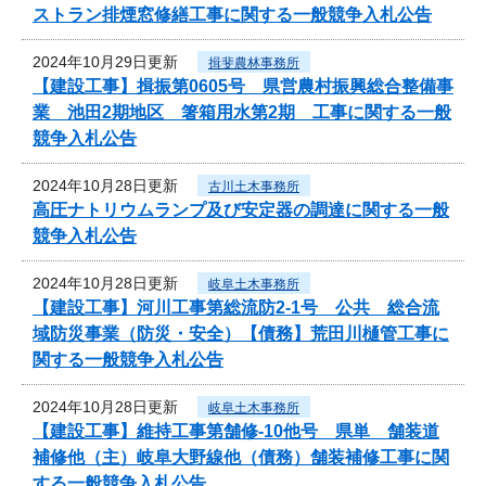
ストラン排煙窓修繕工事に関する一般競争入札公告
2024年10月29日更新
揖斐農林事務所
【建設工事】揖振第0605号 県営農村振興総合整備事
業 池田2期地区 箸箱用水第2期 工事に関する一般
競争入札公告
2024年10月28日更新
古川土木事務所
高圧ナトリウムランプ及び安定器の調達に関する一般
競争入札公告
2024年10月28日更新
岐阜土木事務所
【建設工事】河川工事第総流防2-1号 公共 総合流
域防災事業（防災・安全）【債務】荒田川樋管工事に
関する一般競争入札公告
2024年10月28日更新
岐阜土木事務所
【建設工事】維持工事第舗修-10他号 県単 舗装道
補修他（主）岐阜大野線他（債務）舗装補修工事に関
する一般競争入札公告