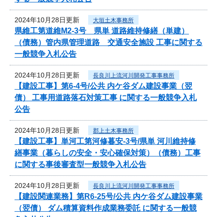
2024年10月28日更新
大垣土木事務所
県維工第道維M2-3号 県単 道路維持修繕（単建）
（債務）管内県管理道路 交通安全施設 工事に関する
一般競争入札公告
2024年10月28日更新
長良川上流河川開発工事事務所
【建設工事】第6-4号/公共 内ケ谷ダム建設事業（翌
債） 工事用道路落石対策工事 に関する一般競争入札
公告
2024年10月28日更新
郡上土木事務所
【建設工事】単河工第河修暮安-3号/県単 河川維持修
繕事業（暮らしの安全・安心確保対策）（債務）工事
に関する事後審査型一般競争入札公告
2024年10月28日更新
長良川上流河川開発工事事務所
【建設関連業務】第R6-25号/公共 内ケ谷ダム建設事業
（翌債） ダム積算資料作成業務委託 に関する一般競