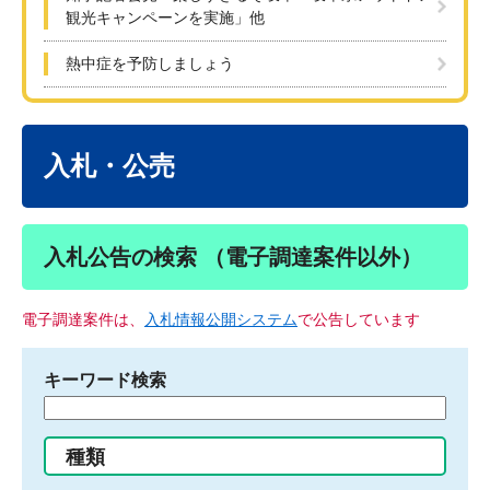
観光キャンペーンを実施」他
熱中症を予防しましょう
本
文
入札・公売
入札公告の検索 （電子調達案件以外）
電子調達案件は、
入札情報公開システム
で公告しています
キーワード検索
検
索
す
種類
る