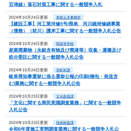
百津線）落石対策工事に関する一般競争入札
2024年10月24日更新
恵那土木事務所
【建設工事】河工第河修5号/県単 河川維持修繕事業
（債務）（前川）護岸工事に関する一般競争入札公告
2024年10月24日更新
関高等学校
産業廃棄物（水銀含有物及び廃液等）収集・運搬及び
処分委託に関する一般競争入札公告
2024年10月24日更新
市町村課
岐阜県知事選挙に係る選挙公報の印刷(梱包・発送含
む)業務に関する一般競争入札公告
2024年10月23日更新
文化創造課
「文化に関する県民意識調査業務」に関する一般競争
入札公告
2024年10月23日更新
技術検査課
令和6年度施工実態調査業務に関する一般競争入札公