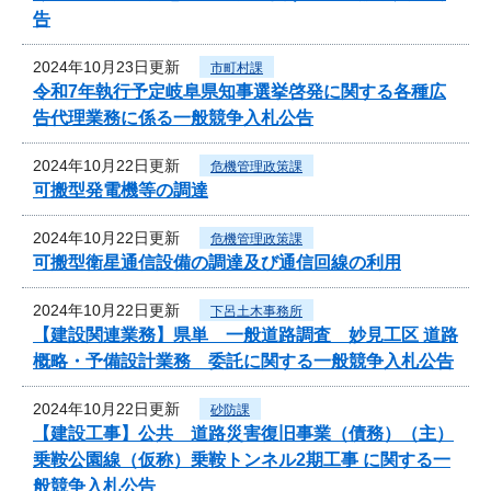
告
2024年10月23日更新
市町村課
令和7年執行予定岐阜県知事選挙啓発に関する各種広
告代理業務に係る一般競争入札公告
2024年10月22日更新
危機管理政策課
可搬型発電機等の調達
2024年10月22日更新
危機管理政策課
可搬型衛星通信設備の調達及び通信回線の利用
2024年10月22日更新
下呂土木事務所
【建設関連業務】県単 一般道路調査 妙見工区 道路
概略・予備設計業務 委託に関する一般競争入札公告
2024年10月22日更新
砂防課
【建設工事】公共 道路災害復旧事業（債務）（主）
乗鞍公園線（仮称）乗鞍トンネル2期工事 に関する一
般競争入札公告