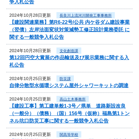
争入札公告
2024年10月28日更新
長良川上流河川開発工事事務所
【建設関連業務】第R6-22号/公共 内ケ谷ダム建設事業
（翌債）左岸法面変状対策減勢工修正設計業務委託 に
関する一般競争入札公告
2024年10月28日更新
文化創造課
第12回円空大賞展の作品輸送及び展示業務に関する入
札公告
2024年10月25日更新
防災課
自律分散型水循環システム屋外シャワーキットの調達
2024年10月25日更新
高山土木事務所
【建設工事】第工建単般1-3号／県単 道路新設改良
（一般分）（債務）（国）156号（仮称）福島第1トン
ネル坑口防災工事に関する一般競争入札公告
2024年10月25日更新
関高等学校