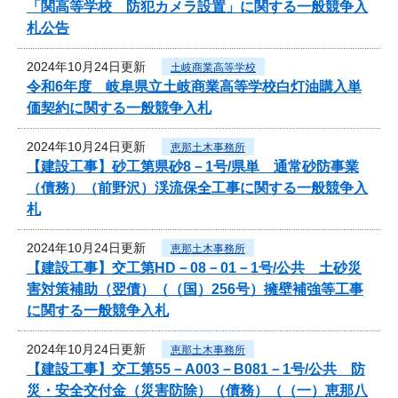
「関高等学校 防犯カメラ設置」に関する一般競争入
札公告
2024年10月24日更新
土岐商業高等学校
令和6年度 岐阜県立土岐商業高等学校白灯油購入単
価契約に関する一般競争入札
2024年10月24日更新
恵那土木事務所
【建設工事】砂工第県砂8－1号/県単 通常砂防事業
（債務）（前野沢）渓流保全工事に関する一般競争入
札
2024年10月24日更新
恵那土木事務所
【建設工事】交工第HD－08－01－1号/公共 土砂災
害対策補助（翌債）（（国）256号）擁壁補強等工事
に関する一般競争入札
2024年10月24日更新
恵那土木事務所
【建設工事】交工第55－A003－B081－1号/公共 防
災・安全交付金（災害防除）（債務）（（一）恵那八