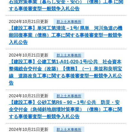
石流対策事業（暮らし安全・安心）（債務）工事 に関
する事後審査型一般競争入札公告
2024年10月21日更新
郡上土木事務所
【建設工事】単河工第清流－1号/ 県単 河川魚道の機
能回復事業（債務）工事に関する事後審査型一般競争
入札公告
2024年10月21日更新
郡上土木事務所
【建設工事】公建工第1-A01-020-1号/公共 社会資本
整備総合交付金（改築）【債務】（一）美並和良明宝
線 道路改良工事に関する事後審査型一般競争入札公
告
2024年10月21日更新
郡上土木事務所
【建設工事】公砂工第R6－90－1号/ 公共 防災・安
全交付金（急傾斜地崩壊対策事業）（債務）工事に関
する事後審査型一般競争入札公告
2024年10月21日更新
郡上土木事務所