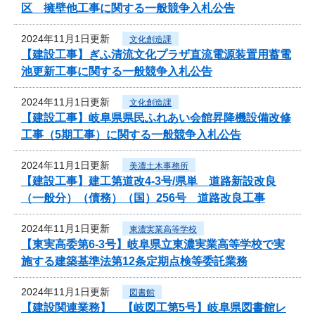
区 擁壁他工事に関する一般競争入札公告
2024年11月1日更新
文化創造課
【建設工事】ぎふ清流文化プラザ直流電源装置用蓄電
池更新工事に関する一般競争入札公告
2024年11月1日更新
文化創造課
【建設工事】岐阜県県民ふれあい会館昇降機設備改修
工事（5期工事）に関する一般競争入札公告
2024年11月1日更新
美濃土木事務所
【建設工事】建工第道改4-3号/県単 道路新設改良
（一般分）（債務）（国）256号 道路改良工事
2024年11月1日更新
東濃実業高等学校
【東実高委第6-3号】岐阜県立東濃実業高等学校で実
施する建築基準法第12条定期点検等委託業務
2024年11月1日更新
図書館
【建設関連業務】 【岐図工第5号】岐阜県図書館レ