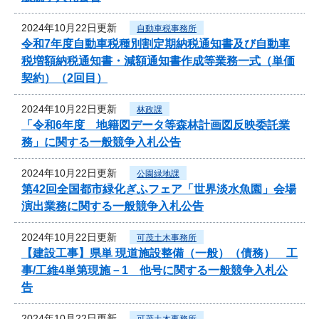
2024年10月22日更新
自動車税事務所
令和7年度自動車税種別割定期納税通知書及び自動車
税増額納税通知書・減額通知書作成等業務一式（単価
契約）（2回目）
2024年10月22日更新
林政課
「令和6年度 地籍図データ等森林計画図反映委託業
務」に関する一般競争入札公告
2024年10月22日更新
公園緑地課
第42回全国都市緑化ぎふフェア「世界淡水魚園」会場
演出業務に関する一般競争入札公告
2024年10月22日更新
可茂土木事務所
【建設工事】県単 現道施設整備（一般）（債務） 工
事/工維4単第現施－1 他号に関する一般競争入札公
告
2024年10月22日更新
可茂土木事務所