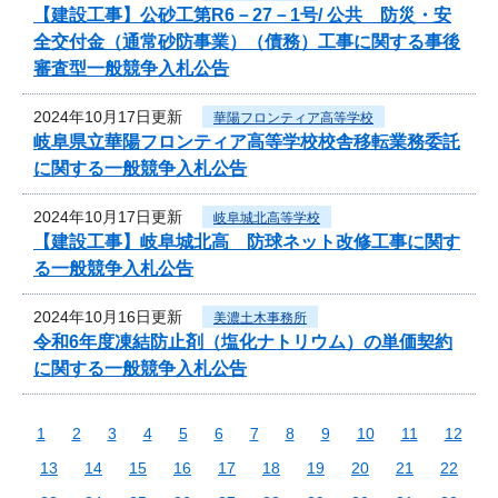
【建設工事】公砂工第R6－27－1号/ 公共 防災・安
全交付金（通常砂防事業）（債務）工事に関する事後
審査型一般競争入札公告
2024年10月17日更新
華陽フロンティア高等学校
岐阜県立華陽フロンティア高等学校校舎移転業務委託
に関する一般競争入札公告
2024年10月17日更新
岐阜城北高等学校
【建設工事】岐阜城北高 防球ネット改修工事に関す
る一般競争入札公告
2024年10月16日更新
美濃土木事務所
令和6年度凍結防止剤（塩化ナトリウム）の単価契約
に関する一般競争入札公告
1
2
3
4
5
6
7
8
9
10
11
12
13
14
15
16
17
18
19
20
21
22