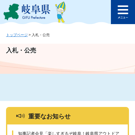
ペ
メ
このページの本文へ
ー
ニ
メ
ジ
ュ
ニ
の
ー
ュ
先
を
ー
頭
飛
トップページ
>
入札・公売
で
ば
す
し
入札・公売
。
て
本
文
へ
重要なお知らせ
知事記者会見「楽しすぎるぞ岐阜！岐阜県アウトドア