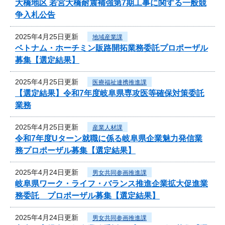
大橋地区 若宮大橋耐震補強第7期工事に関する一般競
争入札公告
2025年4月25日更新
地域産業課
ベトナム・ホーチミン販路開拓業務委託プロポーザル
募集【選定結果】
2025年4月25日更新
医療福祉連携推進課
【選定結果】令和7年度岐阜県専攻医等確保対策委託
業務
2025年4月25日更新
産業人材課
令和7年度Uターン就職に係る岐阜県企業魅力発信業
務プロポーザル募集【選定結果】
2025年4月24日更新
男女共同参画推進課
岐阜県ワーク・ライフ・バランス推進企業拡大促進業
務委託 プロポーザル募集【選定結果】
2025年4月24日更新
男女共同参画推進課