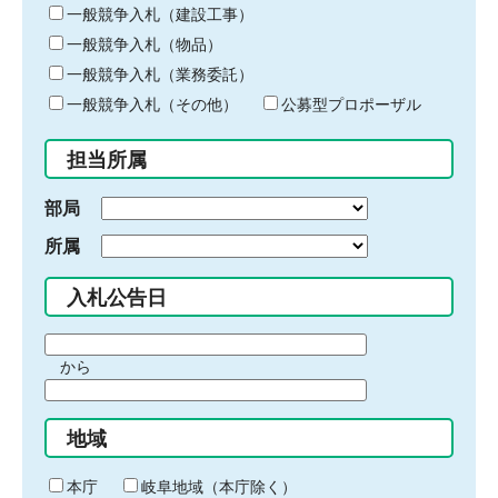
キ
一般競争入札（建設工事）
ー
一般競争入札（物品）
ワ
一般競争入札（業務委託）
ー
ド
一般競争入札（その他）
公募型プロポーザル
を
入
担当所属
力
部局
所属
入札公告日
期
から
間
期
の
間
始
地域
の
ま
終
り
わ
本庁
岐阜地域（本庁除く）