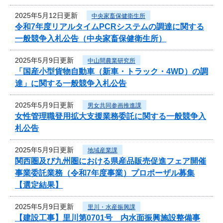
2025年5月12日更新
中央家畜保健衛生所
令和7年度リアルタイムPCRシステムの調達に関する
一般競争入札公告（中央家畜保健衛生所）
2025年5月9日更新
中山間農業研究所
「国産小型貨物自動車（新車・トラック・4WD）の調
達」に関する一般競争入札公告
2025年5月9日更新
男女共同参画推進課
女性管理職登用拡大支援業務委託に関する一般競争入
札公告
2025年5月9日更新
地域産業課
関西圏及び九州圏における県産品販売促進フェア開催
事業委託業務（令和7年度事業）プロポーザル募集
【選定結果】
2025年5月9日更新
里川・水産振興課
【建設工事】里川第0701号 内水面振興施設整備事