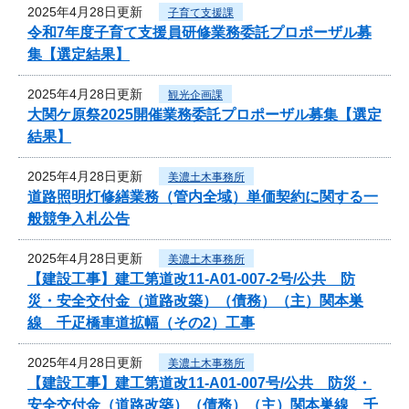
2025年4月28日更新
子育て支援課
令和7年度子育て支援員研修業務委託プロポーザル募
集【選定結果】
2025年4月28日更新
観光企画課
大関ケ原祭2025開催業務委託プロポーザル募集【選定
結果】
2025年4月28日更新
美濃土木事務所
道路照明灯修繕業務（管内全域）単価契約に関する一
般競争入札公告
2025年4月28日更新
美濃土木事務所
【建設工事】建工第道改11-A01-007-2号/公共 防
災・安全交付金（道路改築）（債務）（主）関本巣
線 千疋橋車道拡幅（その2）工事
2025年4月28日更新
美濃土木事務所
【建設工事】建工第道改11-A01-007号/公共 防災・
安全交付金（道路改築）（債務）（主）関本巣線 千