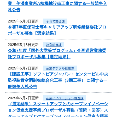
業 美濃事業所A棟機械設備工事に関する一般競争入
札公告
2025年5月8日更新
子育て支援課
令和7年度保育士等キャリアアップ研修業務委託プロ
ポーザル募集【選定結果】
2025年5月8日更新
教育研修課
令和7年度「国外大学等プログラム」企画運営業務委
託プロポーザル募集【選定結果】
2025年5月7日更新
産業デジタル推進課
【建設工事】ソフトピアジャパン・センタービル中央
監視装置空調制御統合化工事（3期工事） に関する一
般競争入札公告
2025年5月7日更新
産業イノベーション推進課
（選定結果）スタートアップとのオープンイノベーシ
ョン促進支援事業プロポーザル募集（質問・回答）ス
タートアップとのオープンイノベーション促進支援事