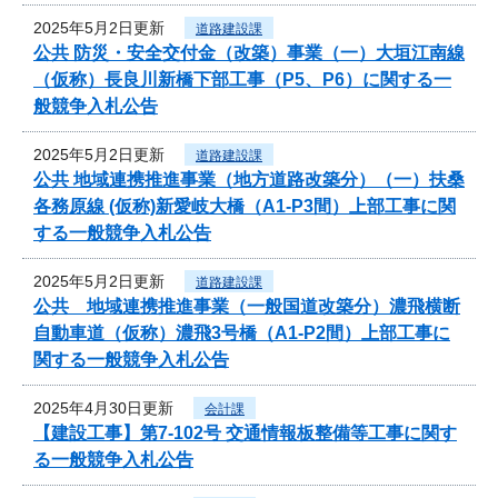
2025年5月2日更新
道路建設課
公共 防災・安全交付金（改築）事業（一）大垣江南線
（仮称）長良川新橋下部工事（P5、P6）に関する一
般競争入札公告
2025年5月2日更新
道路建設課
公共 地域連携推進事業（地方道路改築分）（一）扶桑
各務原線 (仮称)新愛岐大橋（A1-P3間）上部工事に関
する一般競争入札公告
2025年5月2日更新
道路建設課
公共 地域連携推進事業（一般国道改築分）濃飛横断
自動車道（仮称）濃飛3号橋（A1-P2間）上部工事に
関する一般競争入札公告
2025年4月30日更新
会計課
【建設工事】第7-102号 交通情報板整備等工事に関す
る一般競争入札公告