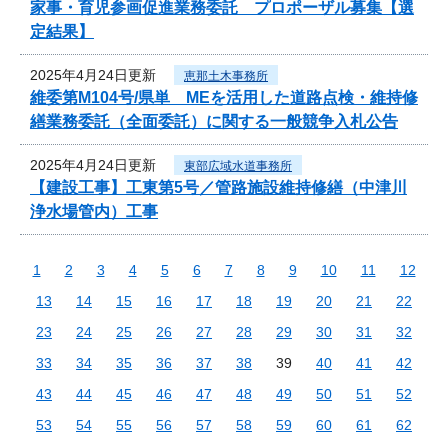
家事・育児参画促進業務委託 プロポーザル募集【選
定結果】
2025年4月24日更新
恵那土木事務所
維委第M104号/県単 MEを活用した道路点検・維持修
繕業務委託（全面委託）に関する一般競争入札公告
2025年4月24日更新
東部広域水道事務所
【建設工事】工東第5号／管路施設維持修繕（中津川
浄水場管内）工事
1
2
3
4
5
6
7
8
9
10
11
12
13
14
15
16
17
18
19
20
21
22
23
24
25
26
27
28
29
30
31
32
33
34
35
36
37
38
39
40
41
42
43
44
45
46
47
48
49
50
51
52
53
54
55
56
57
58
59
60
61
62