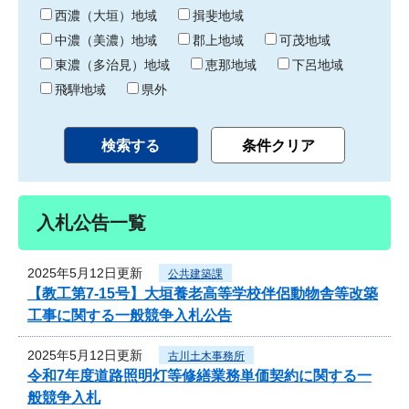
り
西濃（大垣）地域
揖斐地域
中濃（美濃）地域
郡上地域
可茂地域
東濃（多治見）地域
恵那地域
下呂地域
飛騨地域
県外
入札公告一覧
2025年5月12日更新
公共建築課
【教工第7-15号】大垣養老高等学校伴侶動物舎等改築
工事に関する一般競争入札公告
2025年5月12日更新
古川土木事務所
令和7年度道路照明灯等修繕業務単価契約に関する一
般競争入札