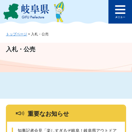
ペ
メ
このページの本文へ
ー
ニ
メ
ジ
ュ
ニ
の
ー
ュ
先
を
ー
頭
飛
トップページ
>
入札・公売
で
ば
す
し
入札・公売
。
て
本
文
へ
重要なお知らせ
知事記者会見「楽しすぎるぞ岐阜！岐阜県アウトドア