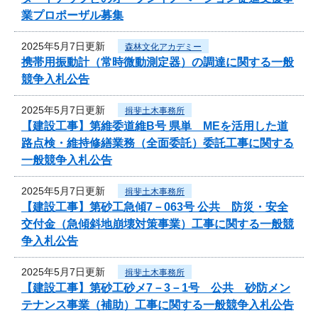
業プロポーザル募集
2025年5月7日更新
森林文化アカデミー
携帯用振動計（常時微動測定器）の調達に関する一般
競争入札公告
2025年5月7日更新
揖斐土木事務所
【建設工事】第維委道維B号 県単 MEを活用した道
路点検・維持修繕業務（全面委託）委託工事に関する
一般競争入札公告
2025年5月7日更新
揖斐土木事務所
【建設工事】第砂工急傾7－063号 公共 防災・安全
交付金（急傾斜地崩壊対策事業）工事に関する一般競
争入札公告
2025年5月7日更新
揖斐土木事務所
【建設工事】第砂工砂メ7－3－1号 公共 砂防メン
テナンス事業（補助）工事に関する一般競争入札公告