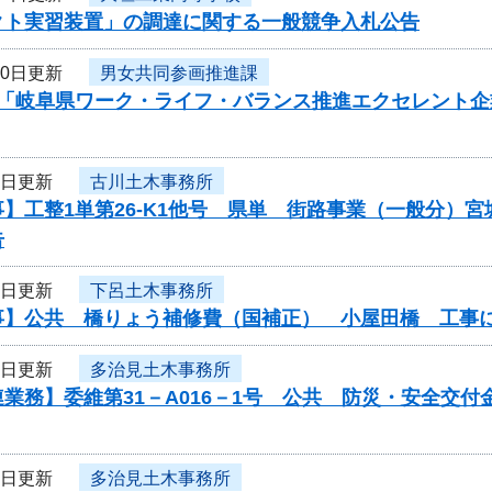
クト実習装置」の調達に関する一般競争入札公告
10日更新
男女共同参画推進課
度「岐阜県ワーク・ライフ・バランス推進エクセレント
9日更新
古川土木事務所
】工整1単第26-K1他号 県単 街路事業（一般分）
告
9日更新
下呂土木事務所
事】公共 橋りょう補修費（国補正） 小屋田橋 工事
9日更新
多治見土木事務所
業務】委維第31－A016－1号 公共 防災・安全交
9日更新
多治見土木事務所