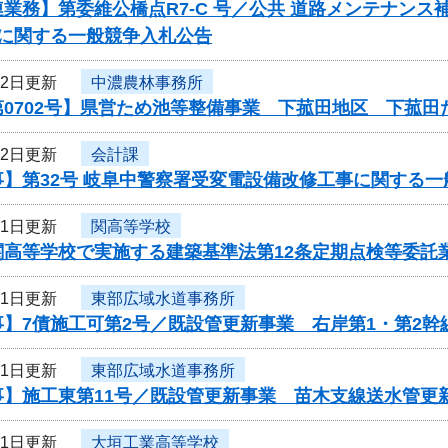
業務】第委維公橋点R7-C 号／公共 道路メンテナン
）に関する一般競争入札公告
12日更新
中濃農林事務所
第0702号】県営ため池等整備事業 下菰田地区 下菰
12日更新
会計課
事】第32号 岐阜中警察署受変電設備改修工事に関する
11日更新
関高等学校
関高等学校で実施する建築基準法第12条定期点検等委託
11日更新
東部広域水道事務所
】7債施工可第2号／既設管更新事業 右岸第1・第2幹
11日更新
東部広域水道事務所
事】施工東第11号／既設管更新事業 苗木支線送水管更
11日更新
大垣工業高等学校