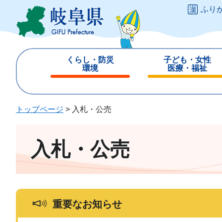
ペ
メ
ふり
ー
ニ
ジ
ュ
の
ー
先
を
くらし・防災
子ども・女性
頭
飛
環境
医療・福祉
で
ば
閉
閉
す
し
じ
じ
。
て
る
る
トップページ
>
入札・公売
本
文
へ
入札・公売
重要なお知らせ