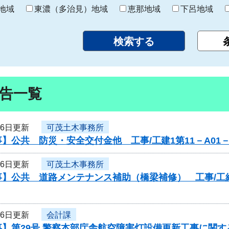
り
地域
東濃（多治見）地域
恵那地域
下呂地域
告一覧
16日更新
可茂土木事務所
】公共 防災・安全交付金他 工事/工建1第11－A01
16日更新
可茂土木事務所
】公共 道路メンテナンス補助（橋梁補修） 工事/工維3
16日更新
会計課
事】第29号 警察本部庁舎航空障害灯設備更新工事に関