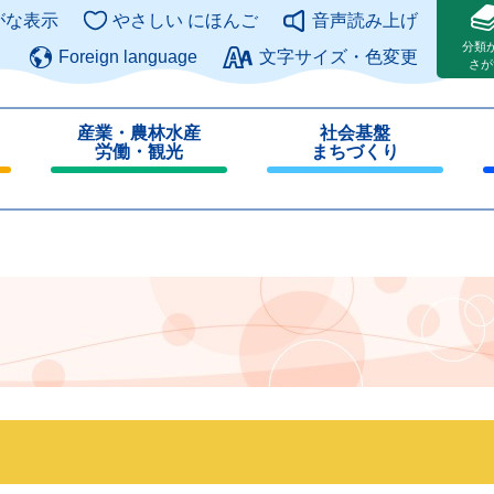
このページの本文へ
がな表示
やさしい にほんご
音声読み上げ
分類
Foreign language
文字サイズ・色変更
さが
産業・農林水産
社会基盤
労働・観光
まちづくり
閉
閉
じ
じ
る
る