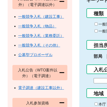
キーワー
外）（電子調達以外）
種類
一般競争入札（建設工事）
一般
一般競争入札（物品）
一般
一般競争入札（業務委託）
担当
一般競争入札（その他）
公募型プロポーザル
部局
入札
入札公告（WTO案件以
外）（電子調達）
期
間
電子調達（建設工事以外）
の
地域
始
入札参加資格
ま
本庁