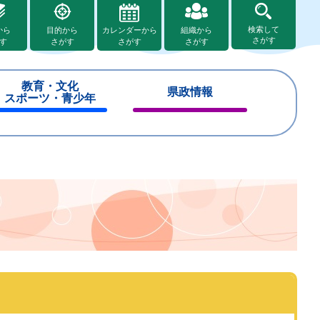
検索して
から
目的から
カレンダーから
組織から
さがす
す
さがす
さがす
さがす
教育・文化
県政情報
スポーツ・青少年
閉
閉
じ
じ
る
る