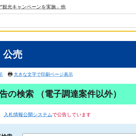
ア観光キャンペーンを実施」他
・公売
示
大きな文字で印刷ページ表示
告の検索 （電子調達案件以外）
、
入札情報公開システム
で公告しています