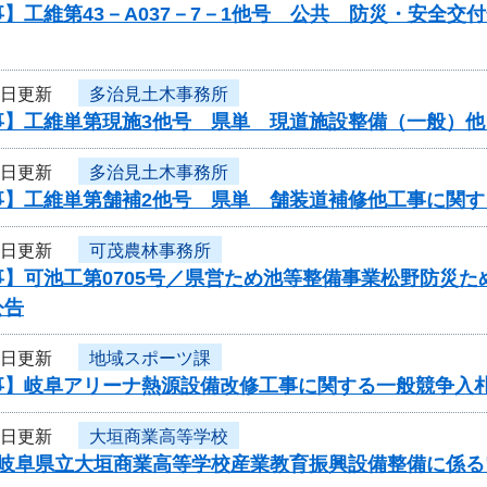
】工維第43－A037－7－1他号 公共 防災・安全
9日更新
多治見土木事務所
事】工維単第現施3他号 県単 現道施設整備（一般）
9日更新
多治見土木事務所
事】工維単第舗補2他号 県単 舗装道補修他工事に関す
9日更新
可茂農林事務所
事】可池工第0705号／県営ため池等整備事業松野防災
公告
9日更新
地域スポーツ課
事】岐阜アリーナ熱源設備改修工事に関する一般競争入
9日更新
大垣商業高等学校
度岐阜県立大垣商業高等学校産業教育振興設備整備に係