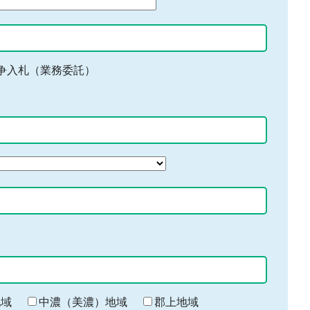
争入札（業務委託）
地域
中濃（美濃）地域
郡上地域