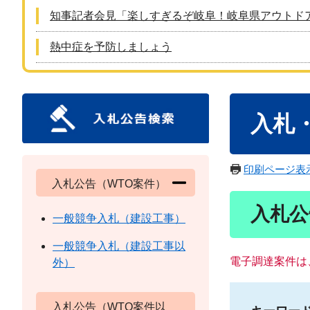
知事記者会見「楽しすぎるぞ岐阜！岐阜県アウトド
熱中症を予防しましょう
本
入札
文
印刷ページ表
入札公告（WTO案件）
入札公
一般競争入札（建設工事）
一般競争入札（建設工事以
電子調達案件は
外）
入札公告（WTO案件以