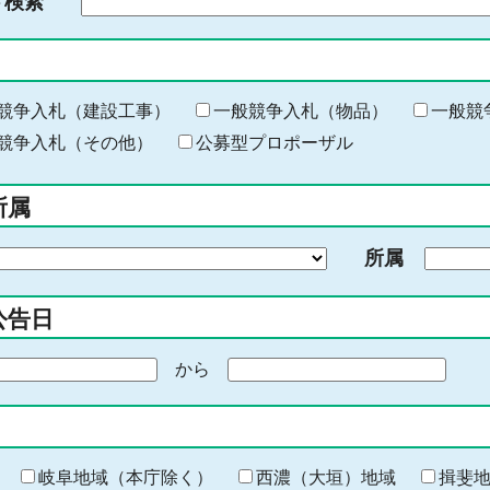
ド検索
検
索
す
る
キ
競争入札（建設工事）
一般競争入札（物品）
一般競
ー
競争入札（その他）
公募型プロポーザル
ワ
ー
所属
ド
を
所属
入
力
公告日
から
期
間
の
終
わ
岐阜地域（本庁除く）
西濃（大垣）地域
揖斐