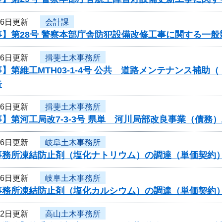
16日更新
会計課
事】第28号 警察本部庁舎防犯設備改修工事に関する一般
16日更新
揖斐土木事務所
】第維工MTH03-1-4号 公共 道路メンテナンス補
告
16日更新
揖斐土木事務所
】第河工局改7-3-3号 県単 河川局部改良事業（債
16日更新
岐阜土木事務所
事務所凍結防止剤（塩化ナトリウム）の調達（単価契約
16日更新
岐阜土木事務所
事務所凍結防止剤（塩化カルシウム）の調達（単価契約
12日更新
高山土木事務所