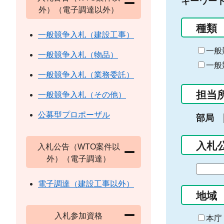
キーワー
外）（電子調達以外）
種類
一般競争入札（建設工事）
一般
一般競争入札（物品）
一般
一般競争入札（業務委託）
担当
一般競争入札（その他）
公募型プロポーザル
部局
入札
入札公告（WTO案件以
外）（電子調達）
期
間
電子調達（建設工事以外）
の
地域
始
入札参加資格
ま
本庁