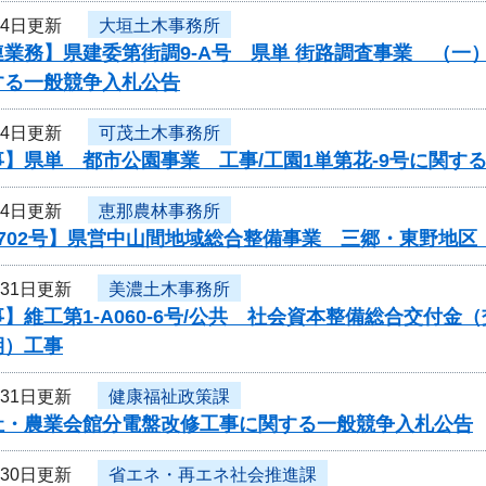
月4日更新
大垣土木事務所
業務】県建委第街調9-A号 県単 街路調査事業 （一
する一般競争入札公告
月4日更新
可茂土木事務所
】県単 都市公園事業 工事/工園1単第花-9号に関す
月4日更新
恵那農林事務所
0702号】県営中山間地域総合整備事業 三郷・東野地
月31日更新
美濃土木事務所
】維工第1-A060-6号/公共 社会資本整備総合交付
期）工事
月31日更新
健康福祉政策課
祉・農業会館分電盤改修工事に関する一般競争入札公告
月30日更新
省エネ・再エネ社会推進課