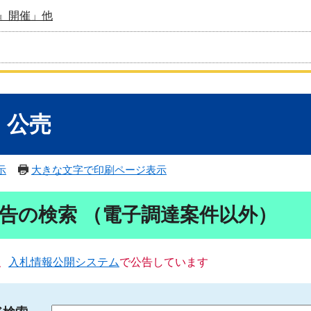
』開催」他
・公売
示
大きな文字で印刷ページ表示
告の検索 （電子調達案件以外）
、
入札情報公開システム
で公告しています