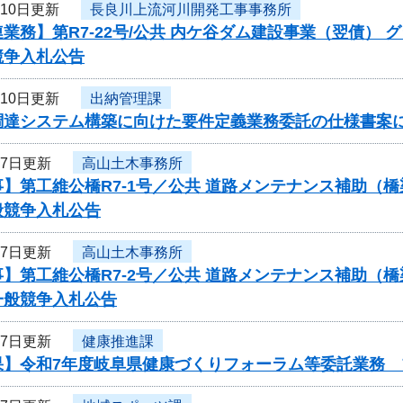
月10日更新
長良川上流河川開発工事事務所
業務】第R7-22号/公共 内ケ谷ダム建設事業（翌債）
競争入札公告
月10日更新
出納管理課
調達システム構築に向けた要件定義業務委託の仕様書案
月7日更新
高山土木事務所
】第工維公橋R7-1号／公共 道路メンテナンス補助（
般競争入札公告
月7日更新
高山土木事務所
事】第工維公橋R7-2号／公共 道路メンテナンス補助
一般競争入札公告
月7日更新
健康推進課
果】令和7年度岐阜県健康づくりフォーラム等委託業務 