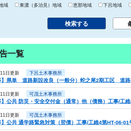
り
地域
東濃（多治見）地域
恵那地域
下呂地域
告一覧
月11日更新
下呂土木事務所
事】県単 道路新設改良（一般分）蛇之尾2期工区 道
月11日更新
可茂土木事務所
】公共 防災・安全交付金（通常）他（債務）工事/工維4第
月11日更新
可茂土木事務所
】公共 通学路緊急対策（翌債）工事/工維4第HT-06-