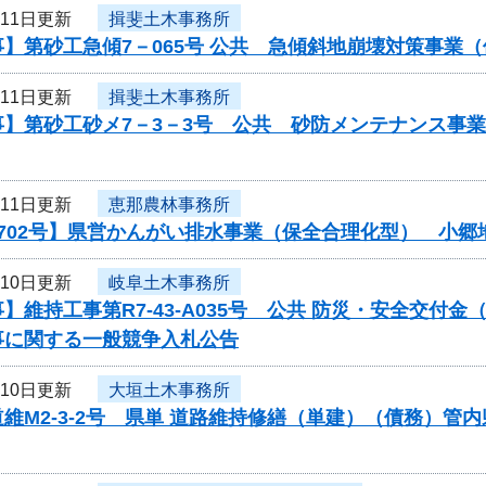
月11日更新
揖斐土木事務所
】第砂工急傾7－065号 公共 急傾斜地崩壊対策事業
月11日更新
揖斐土木事務所
事】第砂工砂メ7－3－3号 公共 砂防メンテナンス事
月11日更新
恵那農林事務所
0702号】県営かんがい排水事業（保全合理化型） 小郷
月10日更新
岐阜土木事務所
】維持工事第R7-43-A035号 公共 防災・安全交
事に関する一般競争入札公告
月10日更新
大垣土木事務所
維M2-3-2号 県単 道路維持修繕（単建）（債務）