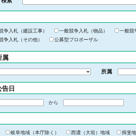
ド検索
検
索
す
る
キ
競争入札（建設工事）
一般競争入札（物品）
一般競
ー
競争入札（その他）
公募型プロポーザル
ワ
ー
所属
ド
を
所属
入
力
公告日
から
期
間
の
終
わ
岐阜地域（本庁除く）
西濃（大垣）地域
揖斐