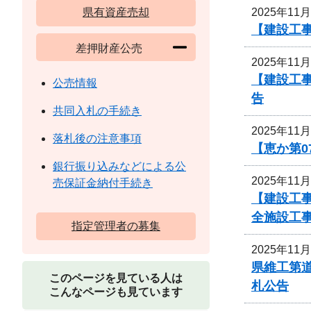
2025年11
県有資産売却
【建設工事
差押財産公売
2025年11
【建設工
公売情報
告
共同入札の手続き
2025年11
落札後の注意事項
【恵か第
銀行振り込みなどによる公
2025年11
売保証金納付手続き
【建設工事
全施設工
指定管理者の募集
2025年11
県維工第道
このページを見ている人は
札公告
こんなページも見ています