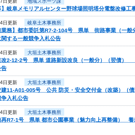
月7日更新
地域スポーツ課
事】岐阜メモリアルセンター野球場照明塔分電盤改修工
月4日更新
岐阜土木事務所
業務】都市委託第R7-2-104号 県単 街路事業（一
に関する一般競争入札公告
月4日更新
大垣土木事務所
改2-12-2号 県単 道路新設改良（一般分）（翌債
公告
月4日更新
大垣土木事務所
建11-A01-005号 公共 防災・安全交付金（改築
競争入札公告
月4日更新
大垣土木事務所
再R7-1号 県単 都市公園事業（魅力向上再整備） 