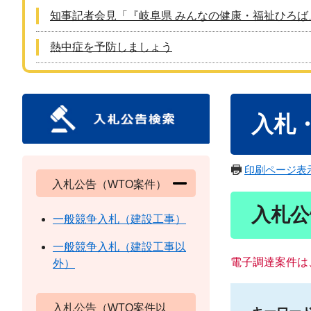
知事記者会見「『岐阜県 みんなの健康・福祉ひろば
熱中症を予防しましょう
本
入札
文
印刷ページ表
入札公告（WTO案件）
入札公
一般競争入札（建設工事）
一般競争入札（建設工事以
電子調達案件は
外）
入札公告（WTO案件以