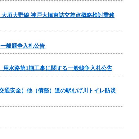
）大垣大野線 神戸大橋東詰交差点概略検討業務
る一般競争入札公告
区 用水路第1期工事に関する一般競争入札公告
金（交通安全）他（債務）道の駅むげ川トイレ防災