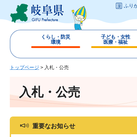
ペ
メ
ふり
ー
ニ
ジ
ュ
の
ー
先
を
くらし・防災
子ども・女性
頭
飛
環境
医療・福祉
で
ば
閉
閉
す
し
じ
じ
。
て
る
る
トップページ
>
入札・公売
本
文
へ
入札・公売
重要なお知らせ