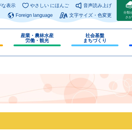
このページの本文へ
がな表示
やさしい にほんご
音声読み上げ
分類
Foreign language
文字サイズ・色変更
さが
産業・農林水産
社会基盤
労働・観光
まちづくり
閉
閉
じ
じ
る
る