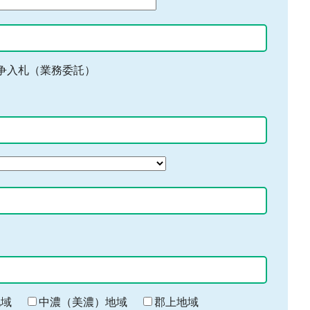
争入札（業務委託）
地域
中濃（美濃）地域
郡上地域