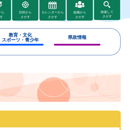
検索して
から
目的から
カレンダーから
組織から
さがす
す
さがす
さがす
さがす
教育・文化
県政情報
スポーツ・青少年
閉
閉
じ
じ
る
る