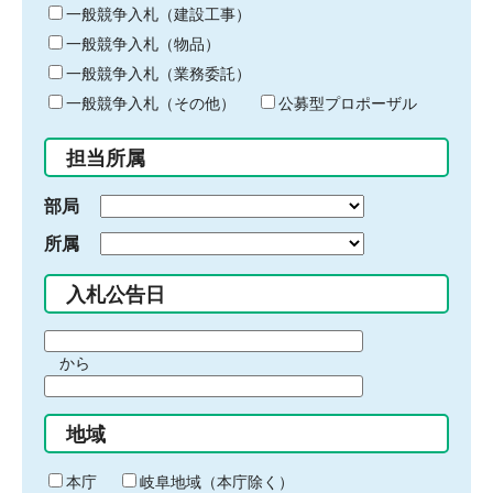
キ
一般競争入札（建設工事）
ー
一般競争入札（物品）
ワ
一般競争入札（業務委託）
ー
ド
一般競争入札（その他）
公募型プロポーザル
を
入
担当所属
力
部局
所属
入札公告日
期
から
間
期
の
間
始
地域
の
ま
終
り
わ
本庁
岐阜地域（本庁除く）