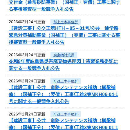
交付金（通常砂防事業）（国補正・翌債）工事に関す
る事後審査型一般競争入札公告
2026年2月24日更新
郡上土木事務所
【建設工事】公交工第HTH－05－01号/公共 通学路
緊急対策補助事業（国補正）（翌債）工事に関する事
後審査型一般競争入札公告
2026年2月24日更新
廃棄物対策課
令和8年度岐阜県災害廃棄物処理図上演習業務委託に
関する一般競争入札公告
2026年2月24日更新
可茂土木事務所
【建設工事】公共 道路メンテナンス補助（橋梁補
修）（国補正分）（翌債）工事/工維3第MKH06-04-1
号に関する一般競争入札公告
2026年2月24日更新
可茂土木事務所
【建設工事】公共 道路メンテナンス補助（橋梁補
修）（国補正分）（翌債）工事/工維3第MKH06-01-1