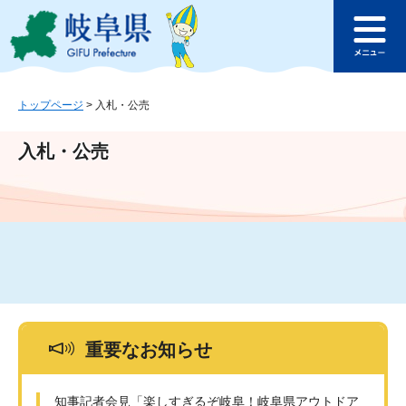
ペ
メ
このページの本文へ
ー
ニ
メ
ジ
ュ
ニ
の
ー
ュ
先
を
ー
頭
飛
トップページ
>
入札・公売
で
ば
す
し
入札・公売
。
て
本
文
へ
重要なお知らせ
知事記者会見「楽しすぎるぞ岐阜！岐阜県アウトドア