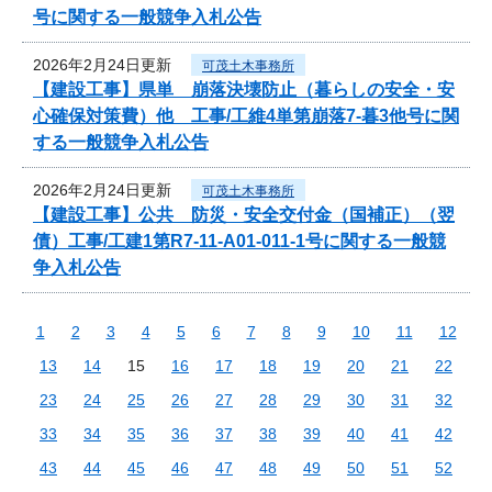
号に関する一般競争入札公告
2026年2月24日更新
可茂土木事務所
【建設工事】県単 崩落決壊防止（暮らしの安全・安
心確保対策費）他 工事/工維4単第崩落7-暮3他号に関
する一般競争入札公告
2026年2月24日更新
可茂土木事務所
【建設工事】公共 防災・安全交付金（国補正）（翌
債）工事/工建1第R7-11-A01-011-1号に関する一般競
争入札公告
1
2
3
4
5
6
7
8
9
10
11
12
13
14
15
16
17
18
19
20
21
22
23
24
25
26
27
28
29
30
31
32
33
34
35
36
37
38
39
40
41
42
43
44
45
46
47
48
49
50
51
52