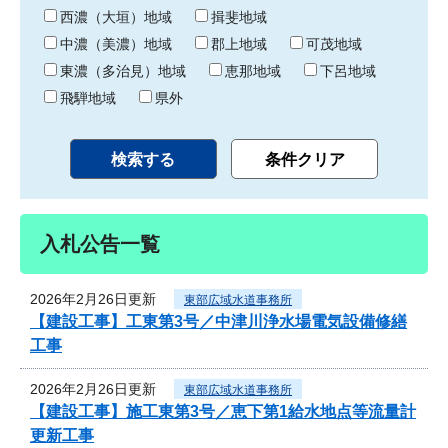
り
西濃（大垣）地域
揖斐地域
中濃（美濃）地域
郡上地域
可茂地域
東濃（多治見）地域
恵那地域
下呂地域
飛騨地域
県外
入札公告一覧
2026年2月26日更新
東部広域水道事務所
【建設工事】工東第3号／中津川浄水場電気設備修繕
工事
2026年2月26日更新
東部広域水道事務所
【建設工事】施工東第3号／恵下第1給水地点等流量計
更新工事