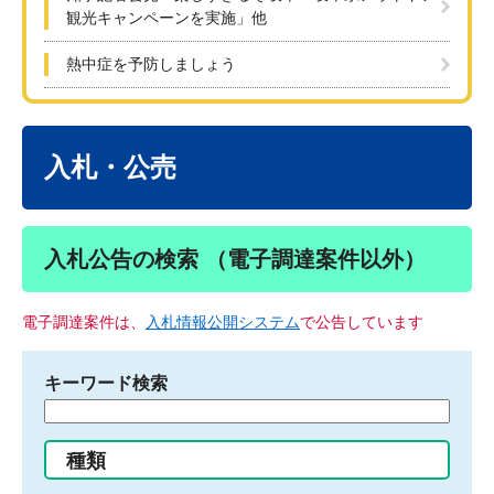
観光キャンペーンを実施」他
熱中症を予防しましょう
本
文
入札・公売
入札公告の検索 （電子調達案件以外）
電子調達案件は、
入札情報公開システム
で公告しています
キーワード検索
検
索
す
種類
る