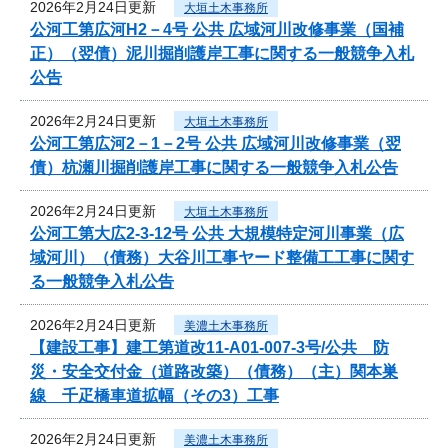
2026年2月24日更新
大垣土木事務所
公河工第広河H2－4号 公共 広域河川改修事業（国補
正）（翌債）泥川掘削護岸工事に関する一般競争入札
公告
2026年2月24日更新
大垣土木事務所
公河工第広河2－1－2号 公共 広域河川改修事業（翌
債）杭瀬川掘削護岸工事に関する一般競争入札公告
2026年2月24日更新
大垣土木事務所
公河工第大広2-3-12号 公共 大規模特定河川事業（広
域河川）（債務）大谷川工事ヤード整備工工事に関す
る一般競争入札公告
2026年2月24日更新
美濃土木事務所
【建設工事】建工第道改11-A01-007-3号/公共 防
災・安全交付金（道路改築）（債務）（主）関本巣
線 千疋橋車道拡幅（その3）工事
2026年2月24日更新
美濃土木事務所