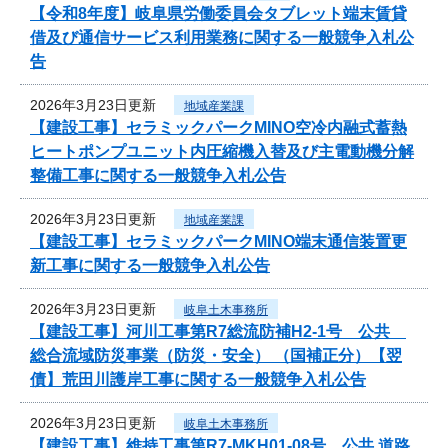
【令和8年度】岐阜県労働委員会タブレット端末賃貸
借及び通信サービス利用業務に関する一般競争入札公
告
2026年3月23日更新
地域産業課
【建設工事】セラミックパークMINO空冷内融式蓄熱
ヒートポンプユニット内圧縮機入替及び主電動機分解
整備工事に関する一般競争入札公告
2026年3月23日更新
地域産業課
【建設工事】セラミックパークMINO端末通信装置更
新工事に関する一般競争入札公告
2026年3月23日更新
岐阜土木事務所
【建設工事】河川工事第R7総流防補H2-1号 公共
総合流域防災事業（防災・安全） （国補正分）【翌
債】荒田川護岸工事に関する一般競争入札公告
2026年3月23日更新
岐阜土木事務所
【建設工事】維持工事第R7-MKH01-08号 公共 道路