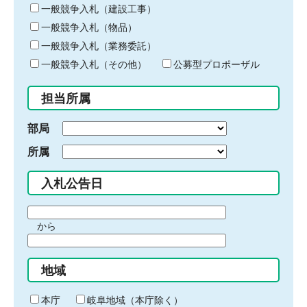
キ
一般競争入札（建設工事）
ー
一般競争入札（物品）
ワ
一般競争入札（業務委託）
ー
ド
一般競争入札（その他）
公募型プロポーザル
を
入
担当所属
力
部局
所属
入札公告日
期
から
間
期
の
間
始
地域
の
ま
終
り
わ
本庁
岐阜地域（本庁除く）