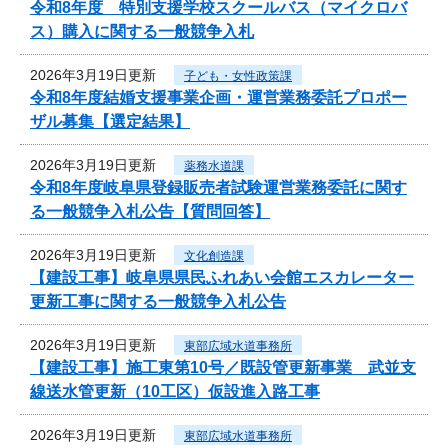
令和8年度 特別支援学校スクールバス（マイクロバ
ス）購入に関する一般競争入札
2026年3月19日更新
子ども・女性政策課
令和8年度結婚支援事業企画・運営業務委託プロポー
ザル募集【選定結果】
2026年3月19日更新
薬務水道課
令和8年度岐阜県登録販売者試験運営業務委託に関す
る一般競争入札公告【質問回答】
2026年3月19日更新
文化創造課
【建設工事】岐阜県県民ふれあい会館エスカレーター
更新工事に関する一般競争入札公告
2026年3月19日更新
東部広域水道事務所
【建設工事】施工東第10号／既設管更新事業 武並支
線送水管更新（10工区）仮設進入路工事
2026年3月19日更新
東部広域水道事務所