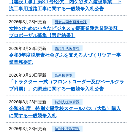
【建設工事】第8-1号/公共 内ケ谷ダム建設事業 下
流工事用道路工事に関する一般競争入札公告
2026年3月23日更新
男女共同参画推進課
女性のための小さなビジネス支援事業運営業務委託
プロポーザル募集【選定結果】
2026年3月23日更新
環境生活政策課
令和8年度脱炭素社会ぎふを支える人づくりツアー事
業業務委託
2026年3月23日更新
畜産振興課
「トラクター 一式（フロントローダー及びベールグラ
ブ附属）」の調達に関する一般競争入札公告
2026年3月23日更新
特別支援教育課
令和8年度 特別支援学校スクールバス（大型）購入
に関する一般競争入札
2026年3月23日更新
特別支援教育課