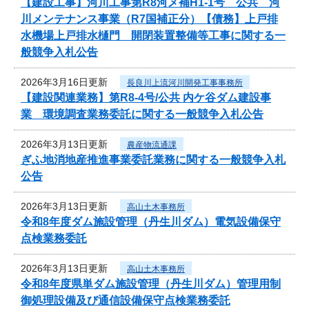
【建設工事】河川工事第R8河メ補H1-1号 公共 河
川メンテナンス事業（R7国補正分）【債務】上戸排
水機場上戸排水樋門 開閉装置整備等工事に関する一
般競争入札公告
2026年3月16日更新
長良川上流河川開発工事事務所
【建設関連業務】第R8-4号/公共 内ケ谷ダム建設事
業 環境調査業務委託に関する一般競争入札公告
2026年3月13日更新
農産物流通課
ぎふ地消地産推進事業委託業務に関する一般競争入札
公告
2026年3月13日更新
高山土木事務所
令和8年度ダム施設管理（丹生川ダム）電気設備保守
点検業務委託
2026年3月13日更新
高山土木事務所
令和8年度県単ダム施設管理（丹生川ダム）管理用制
御処理設備及び通信設備保守点検業務委託