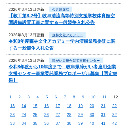
2026年3月13日更新
公共建築課
【教工第8-2号】岐阜清流高等特別支援学校体育館空
調設備設置工事に関する一般競争入札公告
2026年3月13日更新
森林文化アカデミー
令和8年度森林文化アカデミー学内清掃業務委託に関
する一般競争入札公告
2026年3月13日更新
障がい者総合就労支援センター
令和8年度から10年度まで 岐阜県障がい者雇用企業
支援センター事業委託業務プロポーザル募集【選定結
果】
1
2
3
4
5
6
7
8
9
10
11
12
13
14
15
16
17
18
19
20
21
22
23
24
25
26
27
28
29
30
31
32
33
34
35
36
37
38
39
40
41
42