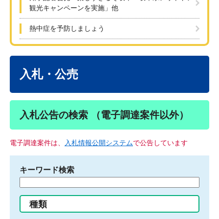
観光キャンペーンを実施」他
熱中症を予防しましょう
本
文
入札・公売
入札公告の検索 （電子調達案件以外）
電子調達案件は、
入札情報公開システム
で公告しています
キーワード検索
検
索
す
種類
る