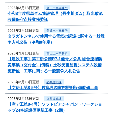
2026年3月13日更新
高山土木事務所
令和8年度県単ダム施設管理（丹生川ダム）取水放流
設備保守点検業務委託
2026年3月13日更新
美濃土木事務所
タラガトンネルで使用する電気の調達に関する一般競
争入札公告（令和8年度）
2026年3月13日更新
高山土木事務所
【建設工事】第工砂公情R7-1他号／公共 総合流域防
災事業（交付金）(債務）土砂災害監視システム設備
更新他 工事に関する一般競争入札公告
2026年3月13日更新
公共建築課
【文伝工第8-5号】岐阜県図書館照明設備改修工事
2026年3月13日更新
公共建築課
【産デ工第8-4号】ソフトピアジャパン・ワークショ
ップ24空調設備更新工事（2期）