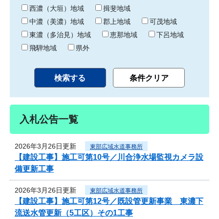
り
西濃（大垣）地域
揖斐地域
中濃（美濃）地域
郡上地域
可茂地域
東濃（多治見）地域
恵那地域
下呂地域
飛騨地域
県外
入札公告一覧
2026年3月26日更新
東部広域水道事務所
【建設工事】施工可第10号／川合浄水場監視カメラ設
備更新工事
2026年3月26日更新
東部広域水道事務所
【建設工事】施工可第12号／既設管更新事業 東濃下
流送水管更新（5工区）その1工事