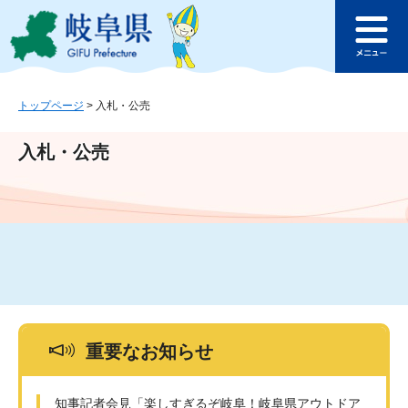
ペ
メ
このページの本文へ
ー
ニ
メ
ジ
ュ
ニ
の
ー
ュ
先
を
ー
頭
飛
トップページ
>
入札・公売
で
ば
す
し
入札・公売
。
て
本
文
へ
重要なお知らせ
知事記者会見「楽しすぎるぞ岐阜！岐阜県アウトドア