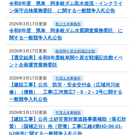
令和8年度 県単 阿多岐ダム取水放流・インクライ
ン保守点検業務委託 に関する一般競争入札公告
2026年3月17日更新
郡上土木事務所
令和8年度 県単 阿多岐ダム水質調査業務委託 に
関する一般競争入札公告
2026年3月17日更新
岐阜関ケ原古戦場記念館
【選定結果】令和8年度岐阜関ケ原古戦場記念館イベ
ント企画運営業務委託
2026年3月17日更新
可茂土木事務所
【建設工事】公共 防災・安全交付金（広域河川改
修）（債務） 工事/工河第広7－6－2－3号に関する
一般競争入札公告
2026年3月17日更新
可茂土木事務所
【建設工事】公共 土砂災害対策道路事業補助（落石対
策）（国補正分）他（翌債）工事/工維4第HD-06-01-
h2他号に関する一般競争入札公告