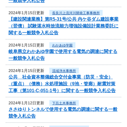
一般競争入札公告
2024年1月15日更新
長良川上流河川開発工事事務所
【建設関連業務】第R5-31号/公共 内ケ谷ダム建設事業
（翌債） 試験湛水時放流能力増強設備設計業務委託に
関する一般競争入札公告
2024年1月15日更新
わかあゆ学園
岐阜県立わかあゆ学園で使用する電気の調達に関する
一般競争入札公告
2024年1月15日更新
流域浄水事務所
公共 社会資本整備総合交付金事業（防災・安全）
（重点）（債務）水処理施設（9池・管廊）耐震対策
工事（第101-C-051-1号）に関する一般競争入札公告
2024年1月12日更新
下呂土木事務所
ささゆりトンネルで使用する電気の調達に関する一般
競争入札公告