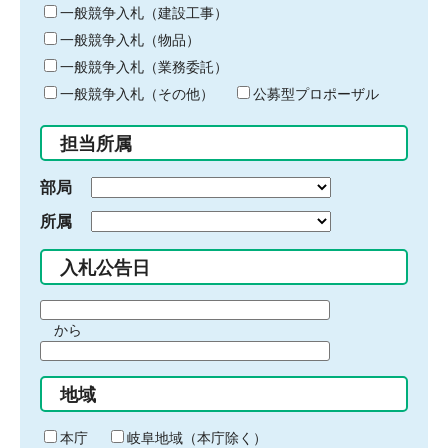
キ
一般競争入札（建設工事）
ー
一般競争入札（物品）
ワ
一般競争入札（業務委託）
ー
ド
一般競争入札（その他）
公募型プロポーザル
を
入
担当所属
力
部局
所属
入札公告日
期
から
間
期
の
間
始
地域
の
ま
終
り
わ
本庁
岐阜地域（本庁除く）