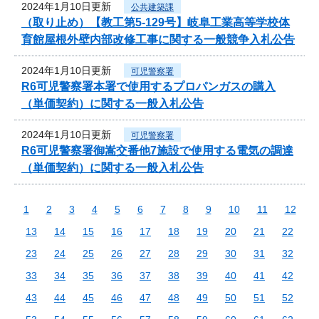
2024年1月10日更新
公共建築課
（取り止め）【教工第5-129号】岐阜工業高等学校体
育館屋根外壁内部改修工事に関する一般競争入札公告
2024年1月10日更新
可児警察署
R6可児警察署本署で使用するプロパンガスの購入
（単価契約）に関する一般入札公告
2024年1月10日更新
可児警察署
R6可児警察署御嵩交番他7施設で使用する電気の調達
（単価契約）に関する一般入札公告
1
2
3
4
5
6
7
8
9
10
11
12
13
14
15
16
17
18
19
20
21
22
23
24
25
26
27
28
29
30
31
32
33
34
35
36
37
38
39
40
41
42
43
44
45
46
47
48
49
50
51
52