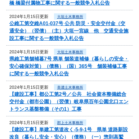
橋 橋梁付属物工事に関する一般競争入札公告
2024年1月15日更新
大垣土木事務所
公維工第交維A01-037号 公共 防災・安全交付金（交
通安全）（翌債）（主）大垣一宮線 他 交通安全施
設工事に関する一般競争入札公告
2024年1月15日更新
大垣土木事務所
県維工第舗補暮7号 県単 舗装道補修（暮らしの安全・
安心確保対策）（債務）（国）365号 舗装補修工事
に関する一般競争入札公告
2024年1月15日更新
美濃土木事務所
【建設工事】都公工第2号／公共 社会資本整備総合
交付金（都市公園）（翌債）岐阜県百年公園北口エン
トランス基盤整備（その1）工事
2024年1月15日更新
郡上土木事務所
【建設工事】単建工第道改く-5-9-1号 県単 道路新設
改良（暮らし安全・安心）（債務）（一）惣則高鷲