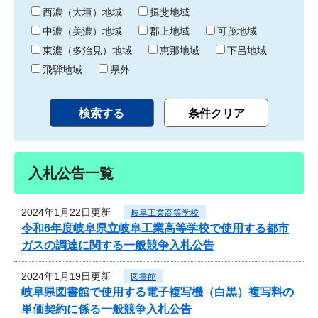
り
西濃（大垣）地域
揖斐地域
中濃（美濃）地域
郡上地域
可茂地域
東濃（多治見）地域
恵那地域
下呂地域
飛騨地域
県外
入札公告一覧
2024年1月22日更新
岐阜工業高等学校
令和6年度岐阜県立岐阜工業高等学校で使用する都市
ガスの調達に関する一般競争入札公告
2024年1月19日更新
図書館
岐阜県図書館で使用する電子複写機（白黒）複写料の
単価契約に係る一般競争入札公告