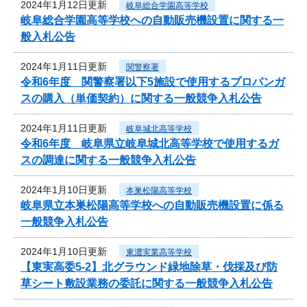
2024年1月12日更新
岐阜総合学園高等学校
岐阜総合学園高等学校への自動販売機設置に関する一
般入札公告
2024年1月11日更新
関警察署
令和6年度 関警察署以下5施設で使用するプロパンガ
スの購入（単価契約）に関する一般競争入札公告
2024年1月11日更新
岐阜城北高等学校
令和6年度 岐阜県立岐阜城北高等学校で使用するガ
スの調達に関する一般競争入札公告
2024年1月10日更新
本巣松陽高等学校
岐阜県立本巣松陽高等学校への自動販売機設置に係る
一般競争入札公告
2024年1月10日更新
東濃実業高等学校
【東実高委5-2】北グラウンド緑地除草・伐採及び防
草シート敷設業務の委託に関する一般競争入札公告