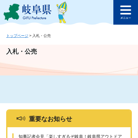
ペ
メ
このページの本文へ
ー
ニ
メ
ジ
ュ
ニ
の
ー
ュ
先
を
ー
頭
飛
トップページ
>
入札・公売
で
ば
す
し
入札・公売
。
て
本
文
へ
重要なお知らせ
知事記者会見「楽しすぎるぞ岐阜！岐阜県アウトドア