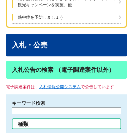
観光キャンペーンを実施」他
熱中症を予防しましょう
本
文
入札・公売
入札公告の検索 （電子調達案件以外）
電子調達案件は、
入札情報公開システム
で公告しています
キーワード検索
検
索
す
種類
る