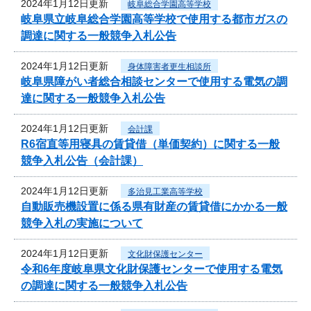
2024年1月12日更新
岐阜総合学園高等学校
岐阜県立岐阜総合学園高等学校で使用する都市ガスの
調達に関する一般競争入札公告
2024年1月12日更新
身体障害者更生相談所
岐阜県障がい者総合相談センターで使用する電気の調
達に関する一般競争入札公告
2024年1月12日更新
会計課
R6宿直等用寝具の賃貸借（単価契約）に関する一般
競争入札公告（会計課）
2024年1月12日更新
多治見工業高等学校
自動販売機設置に係る県有財産の賃貸借にかかる一般
競争入札の実施について
2024年1月12日更新
文化財保護センター
令和6年度岐阜県文化財保護センターで使用する電気
の調達に関する一般競争入札公告