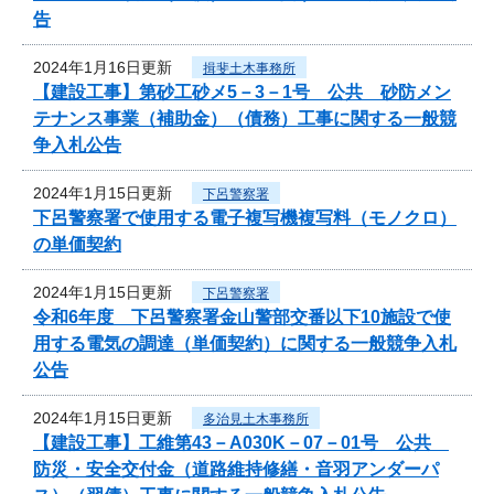
告
2024年1月16日更新
揖斐土木事務所
【建設工事】第砂工砂メ5－3－1号 公共 砂防メン
テナンス事業（補助金）（債務）工事に関する一般競
争入札公告
2024年1月15日更新
下呂警察署
下呂警察署で使用する電子複写機複写料（モノクロ）
の単価契約
2024年1月15日更新
下呂警察署
令和6年度 下呂警察署金山警部交番以下10施設で使
用する電気の調達（単価契約）に関する一般競争入札
公告
2024年1月15日更新
多治見土木事務所
【建設工事】工維第43－A030K－07－01号 公共
防災・安全交付金（道路維持修繕・音羽アンダーパ