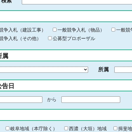
ド検索
検
索
す
る
キ
競争入札（建設工事）
一般競争入札（物品）
一般競
ー
競争入札（その他）
公募型プロポーザル
ワ
ー
所属
ド
を
所属
入
力
公告日
から
期
間
の
終
わ
岐阜地域（本庁除く）
西濃（大垣）地域
揖斐