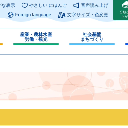
このページの本文へ
がな表示
やさしい にほんご
音声読み上げ
分類
Foreign language
文字サイズ・色変更
さが
産業・農林水産
社会基盤
労働・観光
まちづくり
閉
閉
じ
じ
る
る