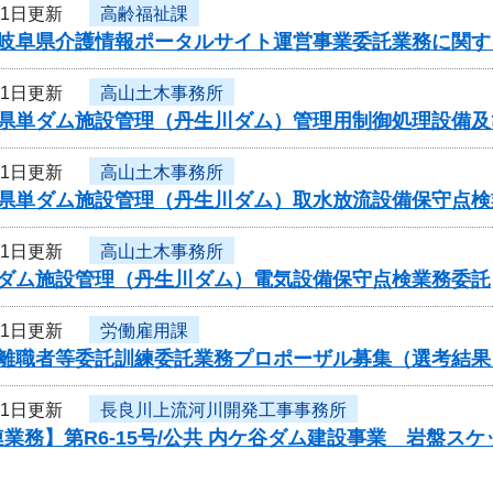
11日更新
高齢福祉課
度岐阜県介護情報ポータルサイト運営事業委託業務に関す
11日更新
高山土木事務所
度県単ダム施設管理（丹生川ダム）管理用制御処理設備
11日更新
高山土木事務所
度県単ダム施設管理（丹生川ダム）取水放流設備保守点検
11日更新
高山土木事務所
度ダム施設管理（丹生川ダム）電気設備保守点検業務委託
11日更新
労働雇用課
度離職者等委託訓練委託業務プロポーザル募集（選考結果
11日更新
長良川上流河川開発工事事務所
業務】第R6-15号/公共 内ケ谷ダム建設事業 岩盤ス