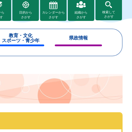
検索して
から
目的から
カレンダーから
組織から
さがす
す
さがす
さがす
さがす
教育・文化
県政情報
スポーツ・青少年
閉
閉
じ
じ
る
る