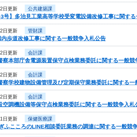
12日更新
公共建築課
6-3号】多治見工業高等学校受変電設備改修工事に関す
12日更新
管財課
構内歩道改修工事に関する一般競争入札公告
12日更新
会計課
県警察本部庁舎電源装置保守点検業務委託に関する一般競
12日更新
会計課
県警察学校建物設備管理及び定期保守業務委託に関する一
12日更新
会計課
施設空調機設備等保守点検業務委託に関する一般競争入札
11日更新
保健医療課
ぎふこころのLINE相談委託業務の調達に関する一般競