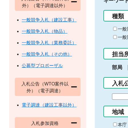
キーワー
外）（電子調達以外）
種類
一般競争入札（建設工事）
一般
一般競争入札（物品）
一般
一般競争入札（業務委託）
担当
一般競争入札（その他）
公募型プロポーザル
部局
入札
入札公告（WTO案件以
外）（電子調達）
期
間
電子調達（建設工事以外）
の
地域
始
入札参加資格
ま
本庁