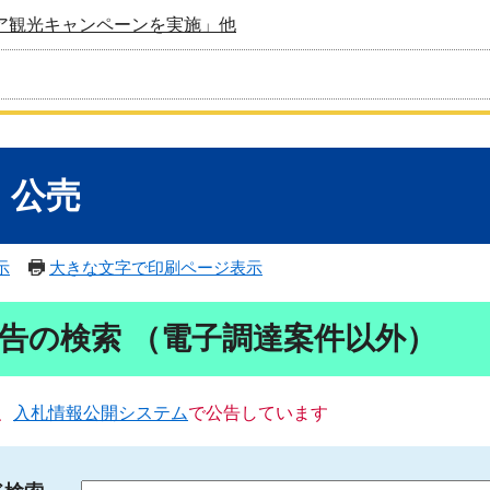
ア観光キャンペーンを実施」他
・公売
示
大きな文字で印刷ページ表示
告の検索 （電子調達案件以外）
、
入札情報公開システム
で公告しています