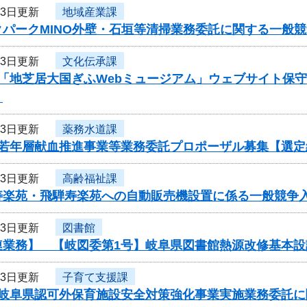
13日更新
地域産業課
クパークMINO外壁・石垣等清掃業務委託に関する一般
13日更新
文化伝承課
度「地芝居大国ぎふWebミュージアム」ウェブサイト保
】
13日更新
薬務水道課
度若年層献血推進事業等業務委託プロポーザル募集【選定
13日更新
高齢福祉課
寿楽苑・飛騨寿楽苑への自動販売機設置に係る一般競争
13日更新
図書館
連業務】 【岐図委第1号】岐阜県図書館熱源改修基本
13日更新
子育て支援課
度岐阜県認可外保育施設安全対策強化事業実施業務委託