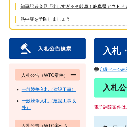
知事記者会見「楽しすぎるぞ岐阜！岐阜県アウトド
熱中症を予防しましょう
本
入札
文
印刷ページ表
入札公告（WTO案件）
入札公
一般競争入札（建設工事）
一般競争入札（建設工事以
電子調達案件は
外）
入札公告（WTO案件以