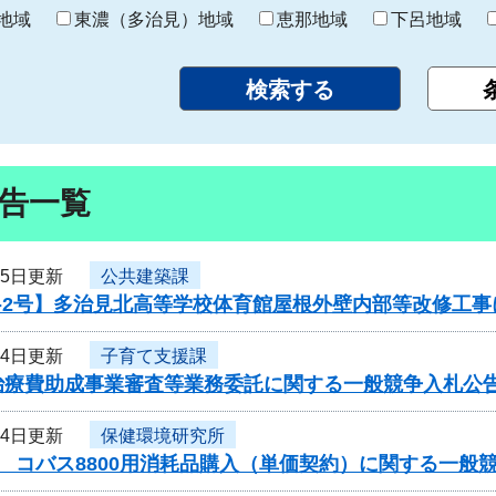
り
地域
東濃（多治見）地域
恵那地域
下呂地域
告一覧
15日更新
公共建築課
6-2号】多治見北高等学校体育館屋根外壁内部等改修工
14日更新
子育て支援課
治療費助成事業審査等業務委託に関する一般競争入札公
14日更新
保健環境研究所
 コバス8800用消耗品購入（単価契約）に関する一般