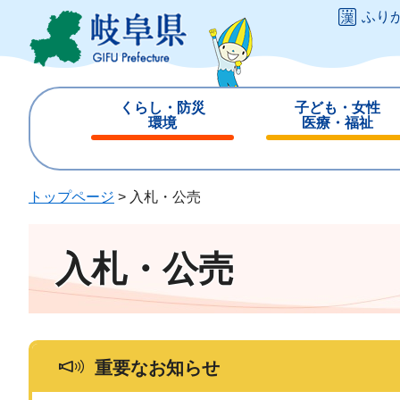
ペ
メ
ふり
ー
ニ
ジ
ュ
の
ー
先
を
くらし・防災
子ども・女性
頭
飛
環境
医療・福祉
で
ば
閉
閉
す
し
じ
じ
。
て
る
る
トップページ
>
入札・公売
本
文
へ
入札・公売
重要なお知らせ