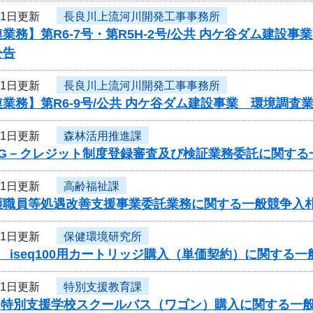
11日更新
長良川上流河川開発工事事務所
業務】第R6-7号・第R5H-2号/公共 内ケ谷ダム建
公告
11日更新
長良川上流河川開発工事事務所
業務】第R6-9号/公共 内ケ谷ダム建設事業 環境調
11日更新
森林活用推進課
度G－クレジット制度登録審査及び検証業務委託に関する
11日更新
高齢福祉課
護職員等処遇改善支援事業委託業務に関する一般競争入
11日更新
保健環境研究所
 iseq100用カートリッジ購入（単価契約）に関する
11日更新
特別支援教育課
度 特別支援学校スクールバス（ワゴン）購入に関する一