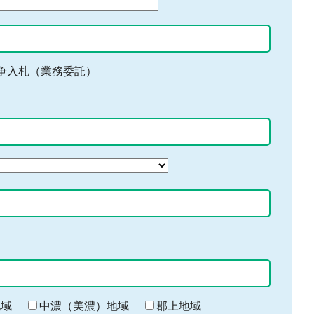
争入札（業務委託）
地域
中濃（美濃）地域
郡上地域