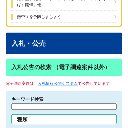
ば』開催」他
熱中症を予防しましょう
本
文
入札・公売
入札公告の検索 （電子調達案件以外）
電子調達案件は、
入札情報公開システム
で公告しています
キーワード検索
検
索
す
種類
る