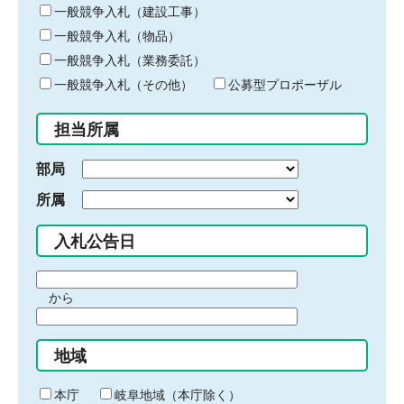
キ
一般競争入札（建設工事）
ー
一般競争入札（物品）
ワ
一般競争入札（業務委託）
ー
ド
一般競争入札（その他）
公募型プロポーザル
を
入
担当所属
力
部局
所属
入札公告日
期
から
間
期
の
間
始
地域
の
ま
終
り
わ
本庁
岐阜地域（本庁除く）