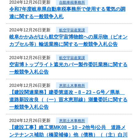
2024年12月26日更新
自動車税事務所
令和7年度岐阜県自動車税事務所で使用する電気の調
達に関する一般競争入札
2024年12月26日更新
航空宇宙産業課
岐阜かかみがはら航空宇宙博物館への展示物（ビオン
カプセル等）輸送業務に関する一般競争入札公告
2024年12月26日更新
航空宇宙産業課
空宙博トップライト遮光カバー製作委託業務に関する
一般競争入札公告
2024年12月26日更新
恵那土木事務所
【建設関連業務】建委第道改－8－23－G号／県単
道路新設改良（（一）苗木恵那線）測量委託に関する
一般競争入札公告
2024年12月26日更新
恵那土木事務所
【建設工事】維工第MK08－10－2他号/公共 道路メ
ンテナンス補助（橋梁補修）他（債務）（（主）白川