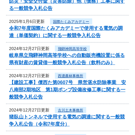
防災・安全交付金（災害防除）他（債務）工事に関す
る一般競争入札公告
2025年1月6日更新
国際たくみアカデミー
令和7年度国際たくみアカデミーで使用する電気の調
達（単価契約）に関する一般競争入札公告
2024年12月27日更新
飛騨神岡高等学校
岐阜県立飛騨神岡高等学校への自動販売機設置に係る
県有財産の賃貸借一般競争入札公告（飲料のみ）
2024年12月27日更新
西濃農林事務所
【建設工事】債西た第0607号 県営湛水防除事業 安
八南部2期地区 第1期ポンプ設備改修工事に関する一
般競争入札公告
2024年12月27日更新
古川土木事務所
猪臥山トンネルで使用する電気の調達に関する一般競
争入札公告（令和7年度分）