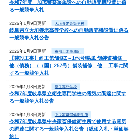
令和7年度 加茂警察署施設への自動販売機設置に係
る一般競争入札
2025年1月9日更新
大垣養老高等学校
岐阜県立大垣養老高等学校への自動販売機設置に係る
一般競争入札公告
2025年1月9日更新
恵那土木事務所
【建設工事】維工第舗修Z－1他号/県単 舗装道補修
他（債務）（（国）257号）舗装補修 他 工事に関
する一般競争入札
2025年1月8日更新
衛生専門学校
令和7年度岐阜県立衛生専門学校の電気の調達に関す
る一般競争入札公告
2025年1月8日更新
中央家畜保健衛生所
令和7年度岐阜県中央家畜保健衛生所で使用する電気
の調達に関する一般競争入札公告（総価入札・単価契
約）