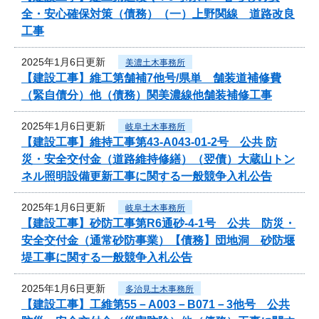
全・安心確保対策（債務）（一）上野関線 道路改良
工事
2025年1月6日更新
美濃土木事務所
【建設工事】維工第舗補7他号/県単 舗装道補修費
（緊自債分）他（債務）関美濃線他舗装補修工事
2025年1月6日更新
岐阜土木事務所
【建設工事】維持工事第43-A043-01-2号 公共 防
災・安全交付金（道路維持修繕）（翌債）大蔵山トン
ネル照明設備更新工事に関する一般競争入札公告
2025年1月6日更新
岐阜土木事務所
【建設工事】砂防工事第R6通砂-4-1号 公共 防災・
安全交付金（通常砂防事業）【債務】団地洞 砂防堰
堤工事に関する一般競争入札公告
2025年1月6日更新
多治見土木事務所
【建設工事】工維第55－A003－B071－3他号 公共