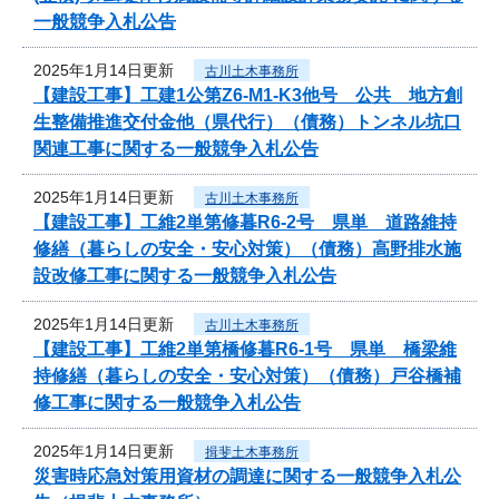
一般競争入札公告
2025年1月14日更新
古川土木事務所
【建設工事】工建1公第Z6-M1-K3他号 公共 地方創
生整備推進交付金他（県代行）（債務）トンネル坑口
関連工事に関する一般競争入札公告
2025年1月14日更新
古川土木事務所
【建設工事】工維2単第修暮R6-2号 県単 道路維持
修繕（暮らしの安全・安心対策）（債務）高野排水施
設改修工事に関する一般競争入札公告
2025年1月14日更新
古川土木事務所
【建設工事】工維2単第橋修暮R6-1号 県単 橋梁維
持修繕（暮らしの安全・安心対策）（債務）戸谷橋補
修工事に関する一般競争入札公告
2025年1月14日更新
揖斐土木事務所
災害時応急対策用資材の調達に関する一般競争入札公