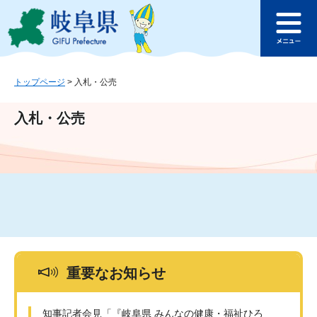
ペ
メ
このページの本文へ
ー
ニ
メ
ジ
ュ
ニ
の
ー
ュ
先
を
ー
頭
飛
トップページ
>
入札・公売
で
ば
す
し
入札・公売
。
て
本
文
へ
重要なお知らせ
知事記者会見「『岐阜県 みんなの健康・福祉ひろ