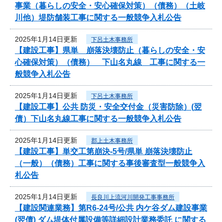
事業（暮らしの安全・安心確保対策）（債務）（土岐
川他）堤防舗装工事に関する一般競争入札公告
2025年1月14日更新
下呂土木事務所
【建設工事】県単 崩落決壊防止（暮らしの安全・安
心確保対策）（債務） 下山名丸線 工事に関する一
般競争入札公告
2025年1月14日更新
下呂土木事務所
【建設工事】公共 防災・安全交付金（災害防除）(翌
債）下山名丸線工事に関する一般競争入札公告
2025年1月14日更新
郡上土木事務所
【建設工事】単交工第崩決-5号/県単 崩落決壊防止
（一般）（債務）工事に関する事後審査型一般競争入
札公告
2025年1月14日更新
長良川上流河川開発工事事務所
【建設関連業務】第R6-24号/公共 内ケ谷ダム建設事業
(翌債) ダム堤体付属設備等詳細設計業務委託 に関する