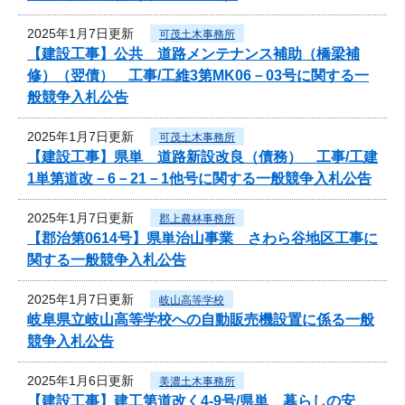
2025年1月7日更新
可茂土木事務所
【建設工事】公共 道路メンテナンス補助（橋梁補
修）（翌債） 工事/工維3第MK06－03号に関する一
般競争入札公告
2025年1月7日更新
可茂土木事務所
【建設工事】県単 道路新設改良（債務） 工事/工建
1単第道改－6－21－1他号に関する一般競争入札公告
2025年1月7日更新
郡上農林事務所
【郡治第0614号】県単治山事業 さわら谷地区工事に
関する一般競争入札公告
2025年1月7日更新
岐山高等学校
岐阜県立岐山高等学校への自動販売機設置に係る一般
競争入札公告
2025年1月6日更新
美濃土木事務所
【建設工事】建工第道改く4-9号/県単 暮らしの安