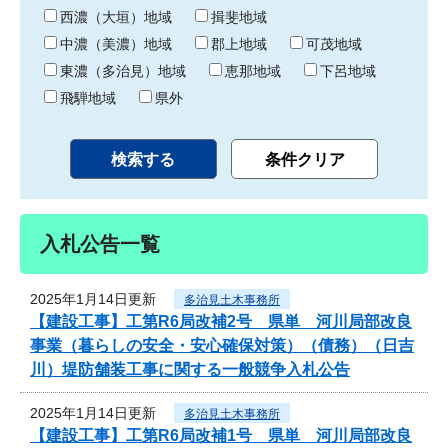
り
西濃（大垣）地域
揖斐地域
中濃（美濃）地域
郡上地域
可茂地域
東濃（多治見）地域
恵那地域
下呂地域
飛騨地域
県外
入札公告一覧
2025年1月14日更新
多治見土木事務所
【建設工事】工第R6局改補2号 県単 河川局部改良
事業（暮らしの安全・安心確保対策）（債務）（日吉
川）堤防舗装工事に関する一般競争入札公告
2025年1月14日更新
多治見土木事務所
【建設工事】工第R6局改補1号 県単 河川局部改良