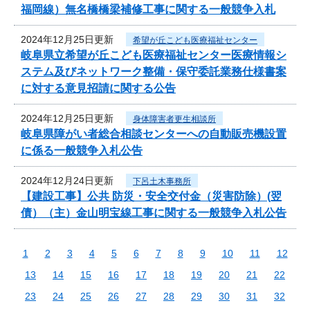
福岡線）無名橋橋梁補修工事に関する一般競争入札
2024年12月25日更新
希望が丘こども医療福祉センター
岐阜県立希望が丘こども医療福祉センター医療情報シ
ステム及びネットワーク整備・保守委託業務仕様書案
に対する意見招請に関する公告
2024年12月25日更新
身体障害者更生相談所
岐阜県障がい者総合相談センターへの自動販売機設置
に係る一般競争入札公告
2024年12月24日更新
下呂土木事務所
【建設工事】公共 防災・安全交付金（災害防除）(翌
債）（主）金山明宝線工事に関する一般競争入札公告
1
2
3
4
5
6
7
8
9
10
11
12
13
14
15
16
17
18
19
20
21
22
23
24
25
26
27
28
29
30
31
32