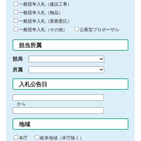
キ
一般競争入札（建設工事）
ー
一般競争入札（物品）
ワ
一般競争入札（業務委託）
ー
ド
一般競争入札（その他）
公募型プロポーザル
を
入
担当所属
力
部局
所属
入札公告日
期
から
間
期
の
間
始
地域
の
ま
終
り
わ
本庁
岐阜地域（本庁除く）