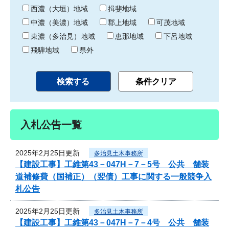
り
西濃（大垣）地域
揖斐地域
中濃（美濃）地域
郡上地域
可茂地域
東濃（多治見）地域
恵那地域
下呂地域
飛騨地域
県外
入札公告一覧
2025年2月25日更新
多治見土木事務所
【建設工事】工維第43－047H－7－5号 公共 舗装
道補修費（国補正）（翌債）工事に関する一般競争入
札公告
2025年2月25日更新
多治見土木事務所
【建設工事】工維第43－047H－7－4号 公共 舗装