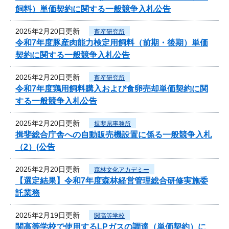
飼料）単価契約に関する一般競争入札公告
2025年2月20日更新
畜産研究所
令和7年度豚産肉能力検定用飼料（前期・後期）単価
契約に関する一般競争入札公告
2025年2月20日更新
畜産研究所
令和7年度鶏用飼料購入および食卵売却単価契約に関
する一般競争入札公告
2025年2月20日更新
揖斐県事務所
揖斐総合庁舎への自動販売機設置に係る一般競争入札
（2）(公告
2025年2月20日更新
森林文化アカデミー
【選定結果】令和7年度森林経営管理総合研修実施委
託業務
2025年2月19日更新
関高等学校
関高等学校で使用するLPガスの調達（単価契約）に