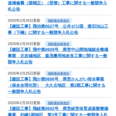
道補修費（国補正）（翌債）工事に関する一般競争入
札公告
2025年2月25日更新
飛騨農林事務所
【建設工事】飛治第0627号 公共ゼロ国 復旧治山工
事（下嶋）に関する一般競争入札公告
2025年2月25日更新
飛騨農林事務所
【建設工事】飛中第0609号 県営中山間地域総合整備
事業 北吉城地区 森茂農用地改良工事に関する一般
競争入札公告
2025年2月25日更新
飛騨農林事務所
【建設工事】飛か第0606号 県営かんがい排水事業
（保全合理化型） 大久古地区 第2期工事に関する
一般競争入札公告
2025年2月25日更新
飛騨農林事務所
【建設工事】飛経第0602号 県営経営体育成基盤整備
事業 杉崎1期地区 第3号工事に関する一般競争入札