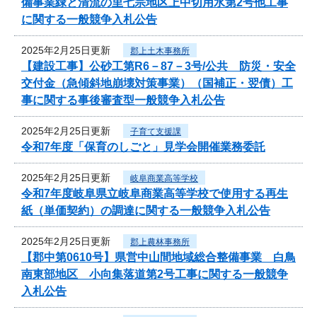
備事業緑と清流の里七宗地区上中切用水第2号他工事
に関する一般競争入札公告
2025年2月25日更新
郡上土木事務所
【建設工事】公砂工第R6－87－3号/公共 防災・安全
交付金（急傾斜地崩壊対策事業）（国補正・翌債）工
事に関する事後審査型一般競争入札公告
2025年2月25日更新
子育て支援課
令和7年度「保育のしごと」見学会開催業務委託
2025年2月25日更新
岐阜商業高等学校
令和7年度岐阜県立岐阜商業高等学校で使用する再生
紙（単価契約）の調達に関する一般競争入札公告
2025年2月25日更新
郡上農林事務所
【郡中第0610号】県営中山間地域総合整備事業 白鳥
南東部地区 小向集落道第2号工事に関する一般競争
入札公告