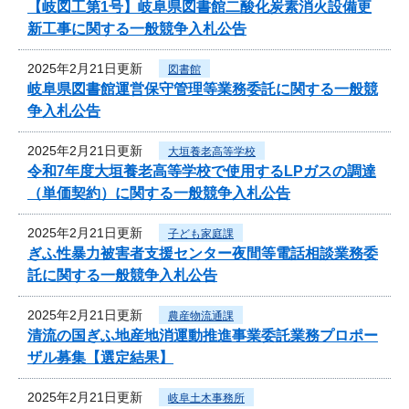
【岐図工第1号】岐阜県図書館二酸化炭素消火設備更
新工事に関する一般競争入札公告
2025年2月21日更新
図書館
岐阜県図書館運営保守管理等業務委託に関する一般競
争入札公告
2025年2月21日更新
大垣養老高等学校
令和7年度大垣養老高等学校で使用するLPガスの調達
（単価契約）に関する一般競争入札公告
2025年2月21日更新
子ども家庭課
ぎふ性暴力被害者支援センター夜間等電話相談業務委
託に関する一般競争入札公告
2025年2月21日更新
農産物流通課
清流の国ぎふ地産地消運動推進事業委託業務プロポー
ザル募集【選定結果】
2025年2月21日更新
岐阜土木事務所