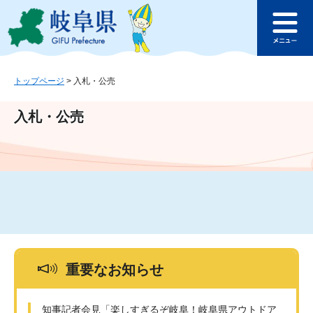
ペ
メ
このページの本文へ
ー
ニ
メ
ジ
ュ
ニ
の
ー
ュ
先
を
ー
頭
飛
トップページ
>
入札・公売
で
ば
す
し
入札・公売
。
て
本
文
へ
重要なお知らせ
知事記者会見「楽しすぎるぞ岐阜！岐阜県アウトドア