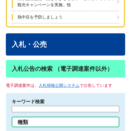
観光キャンペーンを実施」他
熱中症を予防しましょう
本
文
入札・公売
入札公告の検索 （電子調達案件以外）
電子調達案件は、
入札情報公開システム
で公告しています
キーワード検索
検
索
す
種類
る