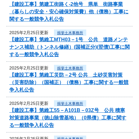
【建設工事】第建工街路く-2他号 県単 街路事業
（暮らしの安全・安心確保対策費）他（債務）工事に
関する一般競争入札公告
2025年2月25日更新
揖斐土木事務所
【建設工事】第維工MTH03－1号 公共 道路メンテ
ナンス補助（トンネル修繕）(国補正分)(翌債)工事に関
する一般競争入札公告
2025年2月25日更新
揖斐土木事務所
【建設工事】第維工災防－2号 公共 土砂災害対策
（災害防除）（国補正）（債務）工事に関する一般競
争入札公告
2025年2月25日更新
揖斐土木事務所
【建設工事】第維工55－A101B－03Z号 公共 積寒
対策道路事業（徳山除雪基地）（0県債）工事に関す
る一般競争入札公告
2025年2月25日更新
揖斐土木事務所