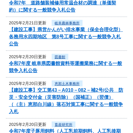
令和7年 道路舗装補修用常温合材の調達（単価契
約）に関する一般競争入札公告
2025年2月21日更新
岐阜農林事務所
【建設工事】県営かんがい排水事業（保全合理化型）
各務用水四期地区 第8号工事に関する一般競争入札
公告
2025年2月20日更新
図書館
令和7年度 岐阜県図書館資料等運搬業務に関する一般
競争入札公告
2025年2月20日更新
恵那土木事務所
【建設工事】交工第43－A010－082－補2号/公共 防
災・安全交付金（災害防除）（国補正）（翌債）
（（主）恵那白川線）落石対策工事に関する一般競争
入札
2025年2月20日更新
畜産研究所
令和7年度子豚用飼料（人工乳前期飼料、人工乳後期