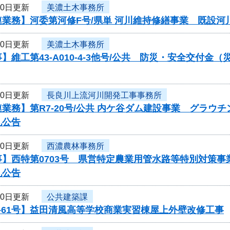
30日更新
美濃土木事務所
連業務】河委第河修F号/県単 河川維持修繕事業 既設
30日更新
美濃土木事務所
】維工第43-A010-4-3他号/公共 防災・安全交付
30日更新
長良川上流河川開発工事事務所
業務】第R7-20号/公共 内ケ谷ダム建設事業 グラウ
札公告
30日更新
西濃農林事務所
事】西特第0703号 県営特定農業用管水路等特別対策
札公告
30日更新
公共建築課
-61号】益田清風高等学校商業実習棟屋上外壁改修工事