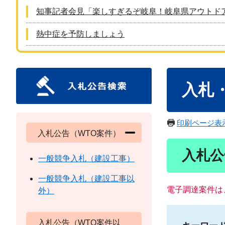
知事記者会見「楽しすぎるぞ岐阜！岐阜県アウトド
熱中症を予防しましょう
本
入札
文
印刷ページ表
入札公告（WTO案件）
入札公
一般競争入札（建設工事）
一般競争入札（建設工事以
電子調達案件は
外）
入札公告（WTO案件以