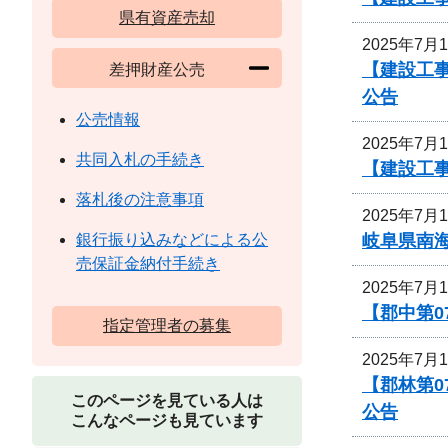
県有資産売却
2025年7月
【建設工事
差押財産公売
公告
公売情報
2025年7月
共同入札の手続き
【建設工
落札後の注意事項
2025年7月
岐阜県南
銀行振り込みなどによる公
売保証金納付手続き
2025年7月
【郡中第
指定管理者の募集
2025年7月
【郡林第
このページを見ている人は
公告
こんなページも見ています