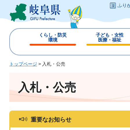
ペ
メ
ふり
ー
ニ
ジ
ュ
の
ー
先
を
くらし・防災
子ども・女性
頭
飛
環境
医療・福祉
で
ば
閉
閉
す
し
じ
じ
。
て
る
る
トップページ
>
入札・公売
本
文
へ
入札・公売
重要なお知らせ