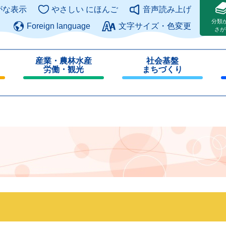
このページの本文へ
がな表示
やさしい にほんご
音声読み上げ
分類
Foreign language
文字サイズ・色変更
さが
産業・農林水産
社会基盤
労働・観光
まちづくり
閉
閉
じ
じ
る
る