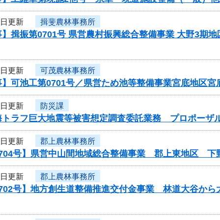
1日更新
揖斐農林事務所
】揖振第0701号 県営農村振興総合整備事業 大野3期
1日更新
可茂農林事務所
事】可池工第0701号／県営ため池等整備事業宮底地区
1日更新
防災課
海トラフ巨大地震等被害想定調査委託業務 プロポーザ
1日更新
郡上農林事務所
0704号】県営中山間地域総合整備事業 郡上東地区 
1日更新
郡上農林事務所
0702号】地方創生道整備推進交付金事業 林道大谷か