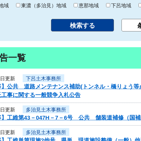
り
地域
東濃（多治見）地域
恵那地域
下呂地域
告一覧
1日更新
下呂土木事務所
事】公共 道路メンテナンス補助(トンネル・橋りょう等
託工事に関する一般競争入札公告
1日更新
多治見土木事務所
】工維第43－047H－7－6号 公共 舗装道補修（
1日更新
多治見土木事務所
事】工維単第現施2他号 県単 現道施設整備（一般）