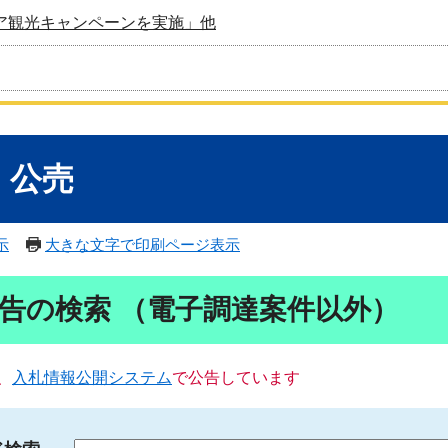
ア観光キャンペーンを実施」他
・公売
示
大きな文字で印刷ページ表示
告の検索 （電子調達案件以外）
、
入札情報公開システム
で公告しています