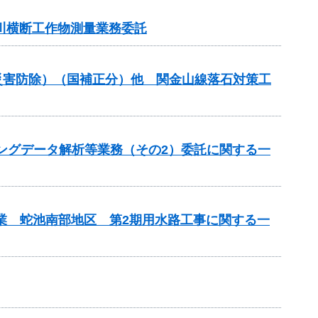
河川横断工作物測量業務委託
金（災害防除）（国補正分）他 関金山線落石対策工
チングデータ解析等業務（その2）委託に関する一
事業 蛇池南部地区 第2期用水路工事に関する一