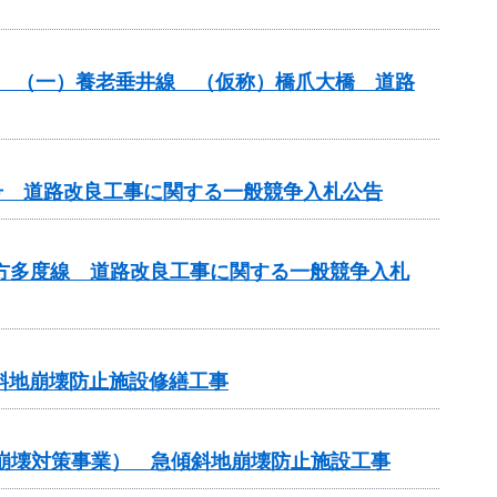
改築） （一）養老垂井線 （仮称）橋爪大橋 道路
65号 道路改良工事に関する一般競争入札公告
）北方多度線 道路改良工事に関する一般競争入札
斜地崩壊防止施設修繕工事
地崩壊対策事業） 急傾斜地崩壊防止施設工事