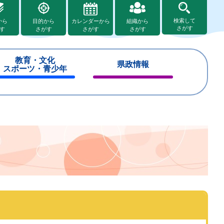
検索して
から
目的から
カレンダーから
組織から
さがす
す
さがす
さがす
さがす
教育・文化
県政情報
スポーツ・青少年
閉
閉
じ
じ
る
る