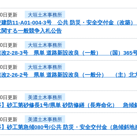
30日更新
大垣土木事務所
建防11-A01-004-3号 公共 防災・安全交付金（
に関する一般競争入札公告
30日更新
大垣土木事務所
改2-28-3号 県単 道路新設改良（一般） （国）3
30日更新
大垣土木事務所
改2-26-2号 県単 道路新設改良（一般分） （主
30日更新
美濃土木事務所
事】砂工第砂修長1号/県単 砂防修繕（長寿命化） 急傾
30日更新
美濃土木事務所
】砂工第急傾080号/公共 防災・安全交付金（急傾斜