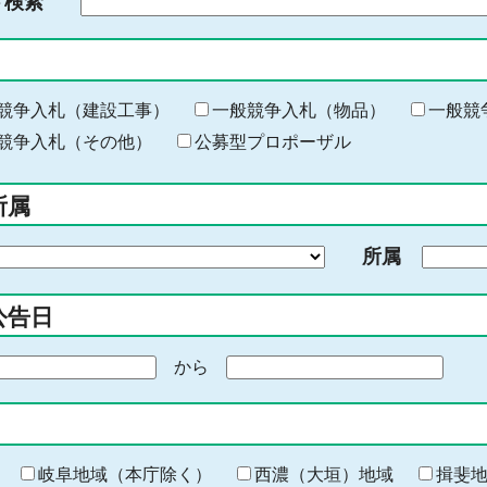
ド検索
検
索
す
る
キ
競争入札（建設工事）
一般競争入札（物品）
一般競
ー
競争入札（その他）
公募型プロポーザル
ワ
ー
所属
ド
を
所属
入
力
公告日
から
期
間
の
終
わ
岐阜地域（本庁除く）
西濃（大垣）地域
揖斐