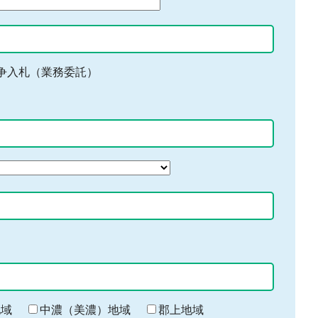
争入札（業務委託）
地域
中濃（美濃）地域
郡上地域