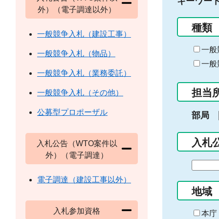
キーワー
外）（電子調達以外）
種類
一般競争入札（建設工事）
一般
一般競争入札（物品）
一般
一般競争入札（業務委託）
担当
一般競争入札（その他）
公募型プロポーザル
部局
入札
入札公告（WTO案件以
外）（電子調達）
期
間
電子調達（建設工事以外）
の
地域
始
入札参加資格
ま
本庁