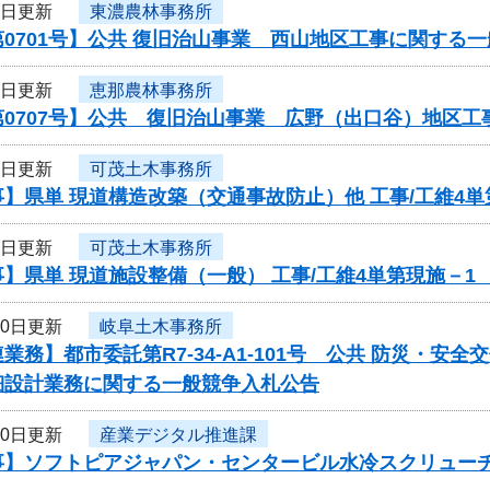
1日更新
東濃農林事務所
0701号】公共 復旧治山事業 西山地区工事に関する
1日更新
恵那農林事務所
第0707号】公共 復旧治山事業 広野（出口谷）地区
1日更新
可茂土木事務所
】県単 現道構造改築（交通事故防止）他 工事/工維4
1日更新
可茂土木事務所
】県単 現道施設整備（一般） 工事/工維4単第現施－
30日更新
岐阜土木事務所
業務】都市委託第R7-34-A1-101号 公共 防災・
細設計業務に関する一般競争入札公告
30日更新
産業デジタル推進課
事】ソフトピアジャパン・センタービル水冷スクリュー