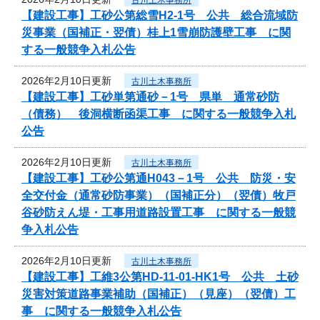
【建設工事】工砂公第総雪H2-1号 公共 総合流域防
災事業（国補正・翌債）桂上1雪崩防護壁工事 に関
する一般競争入札公告
2026年2月10日更新
古川土木事務所
【建設工事】工砂単第通砂－1号 県単 通常砂防
（債務） 後洞横断函渠工事 に関する一般競争入札
公告
2026年2月10日更新
古川土木事務所
【建設工事】工砂公第通H043－1号 公共 防災・安
全交付金（通常砂防事業）（国補正分）（翌債）牧戸
谷砂防えん堤・工事用道路設置工事 に関する一般競
争入札公告
2026年2月10日更新
古川土木事務所
【建設工事】工維3公第HD-11-01-HK1号 公共 土砂
災害対策道路事業補助（国補正）（見座）（翌債）工
事 に関する一般競争入札公告