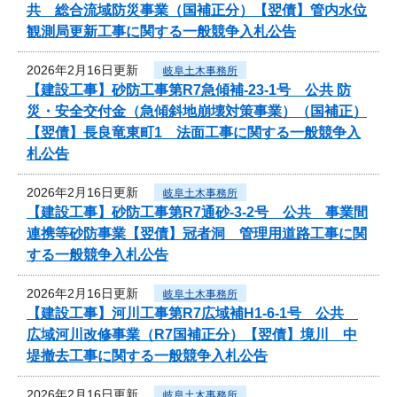
共 総合流域防災事業（国補正分）【翌債】管内水位
観測局更新工事に関する一般競争入札公告
2026年2月16日更新
岐阜土木事務所
【建設工事】砂防工事第R7急傾補-23-1号 公共 防
災・安全交付金（急傾斜地崩壊対策事業）（国補正）
【翌債】長良竜東町1 法面工事に関する一般競争入
札公告
2026年2月16日更新
岐阜土木事務所
【建設工事】砂防工事第R7通砂-3-2号 公共 事業間
連携等砂防事業【翌債】冠者洞 管理用道路工事に関
する一般競争入札公告
2026年2月16日更新
岐阜土木事務所
【建設工事】河川工事第R7広域補H1-6-1号 公共
広域河川改修事業（R7国補正分）【翌債】境川 中
堤撤去工事に関する一般競争入札公告
2026年2月16日更新
岐阜土木事務所