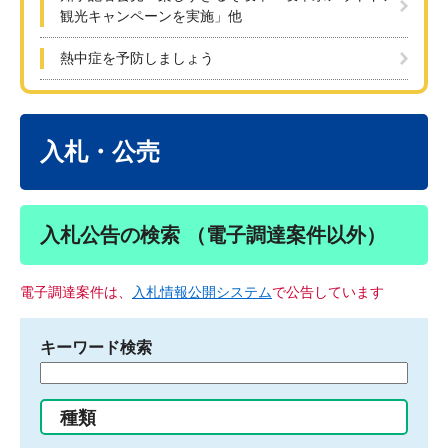
観光キャンペーンを実施」他
熱中症を予防しましょう
本
文
入札・公売
入札公告の検索 （電子調達案件以外）
電子調達案件は、
入札情報公開システム
で公告しています
キーワード検索
検
索
す
種類
る