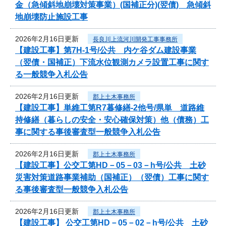
金（急傾斜地崩壊対策事業）(国補正分)(翌債) 急傾斜
地崩壊防止施設工事
2026年2月16日更新
長良川上流河川開発工事事務所
【建設工事】第7H-1号/公共 内ケ谷ダム建設事業
（翌債・国補正）下流水位観測カメラ設置工事に関す
る一般競争入札公告
2026年2月16日更新
郡上土木事務所
【建設工事】単維工第R7暮修繕-2他号/県単 道路維
持修繕（暮らしの安全・安心確保対策）他（債務）工
事に関する事後審査型一般競争入札公告
2026年2月16日更新
郡上土木事務所
【建設工事】公交工第HD－05－03－h号/公共 土砂
災害対策道路事業補助（国補正）（翌債）工事に関す
る事後審査型一般競争入札公告
2026年2月16日更新
郡上土木事務所
【建設工事】 公交工第HD－05－02－h号/公共 土砂