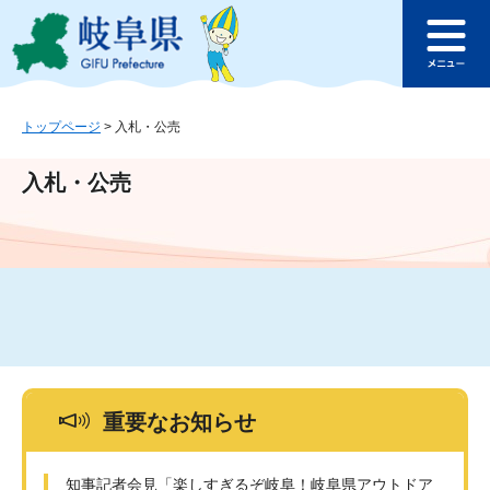
ペ
メ
このページの本文へ
ー
ニ
メ
ジ
ュ
ニ
の
ー
ュ
先
を
ー
頭
飛
トップページ
>
入札・公売
で
ば
す
し
入札・公売
。
て
本
文
へ
重要なお知らせ
知事記者会見「楽しすぎるぞ岐阜！岐阜県アウトドア