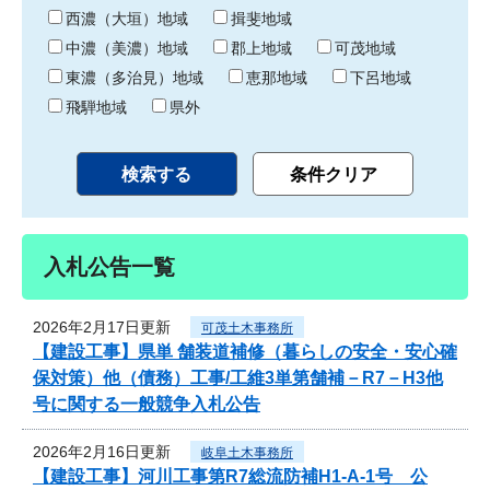
り
西濃（大垣）地域
揖斐地域
中濃（美濃）地域
郡上地域
可茂地域
東濃（多治見）地域
恵那地域
下呂地域
飛騨地域
県外
入札公告一覧
2026年2月17日更新
可茂土木事務所
【建設工事】県単 舗装道補修（暮らしの安全・安心確
保対策）他（債務）工事/工維3単第舗補－R7－H3他
号に関する一般競争入札公告
2026年2月16日更新
岐阜土木事務所
【建設工事】河川工事第R7総流防補H1-A-1号 公