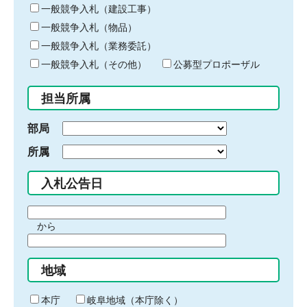
キ
一般競争入札（建設工事）
ー
一般競争入札（物品）
ワ
一般競争入札（業務委託）
ー
ド
一般競争入札（その他）
公募型プロポーザル
を
入
担当所属
力
部局
所属
入札公告日
期
から
間
期
の
間
始
地域
の
ま
終
り
わ
本庁
岐阜地域（本庁除く）