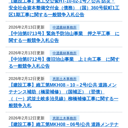
【建設工事】第工交公緊HT-10-02-1号／公共 防災・
安全社会資本整備交付金（債務）（国）360号荻町1工
区1期工事に関する一般競争入札公告
2026年2月13日更新
中濃農林事務所
【中治第0713号】緊急予防治山事業 押之平工事 に
関する一般競争入札公告
2026年2月13日更新
中濃農林事務所
【中治第0712号】復旧治山事業 上ミ向工事 に関す
る一般競争入札公告
2026年2月12日更新
恵那土木事務所
【建設工事】維工第MKH08－10－2号/公共 道路メン
テナンス補助（橋梁補修）（国補正）（翌債）
（（一）武並土岐多治見線）柳橋補修工事に関する一
般競争入札
2026年2月12日更新
恵那土木事務所
【建設工事】維工第MKH08－06号/公共 道路メンテナ