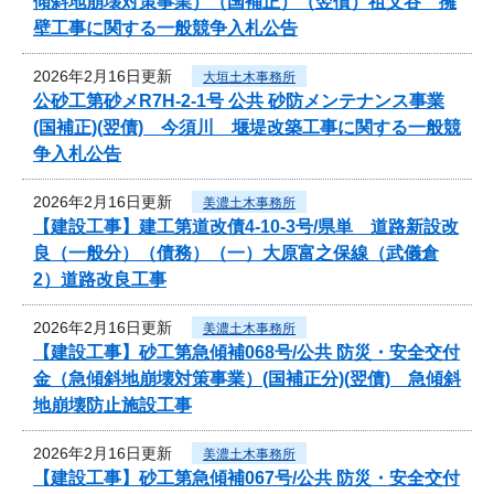
傾斜地崩壊対策事業）（国補正）（翌債）祖父谷 擁
壁工事に関する一般競争入札公告
2026年2月16日更新
大垣土木事務所
公砂工第砂メR7H-2-1号 公共 砂防メンテナンス事業
(国補正)(翌債) 今須川 堰堤改築工事に関する一般競
争入札公告
2026年2月16日更新
美濃土木事務所
【建設工事】建工第道改債4-10-3号/県単 道路新設改
良（一般分）（債務）（一）大原富之保線（武儀倉
2）道路改良工事
2026年2月16日更新
美濃土木事務所
【建設工事】砂工第急傾補068号/公共 防災・安全交付
金（急傾斜地崩壊対策事業）(国補正分)(翌債) 急傾斜
地崩壊防止施設工事
2026年2月16日更新
美濃土木事務所
【建設工事】砂工第急傾補067号/公共 防災・安全交付