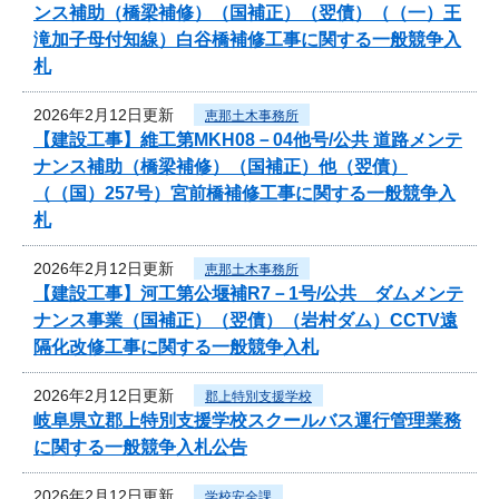
ンス補助（橋梁補修）（国補正）（翌債）（（一）王
滝加子母付知線）白谷橋補修工事に関する一般競争入
札
2026年2月12日更新
恵那土木事務所
【建設工事】維工第MKH08－04他号/公共 道路メンテ
ナンス補助（橋梁補修）（国補正）他（翌債）
（（国）257号）宮前橋補修工事に関する一般競争入
札
2026年2月12日更新
恵那土木事務所
【建設工事】河工第公堰補R7－1号/公共 ダムメンテ
ナンス事業（国補正）（翌債）（岩村ダム）CCTV遠
隔化改修工事に関する一般競争入札
2026年2月12日更新
郡上特別支援学校
岐阜県立郡上特別支援学校スクールバス運行管理業務
に関する一般競争入札公告
2026年2月12日更新
学校安全課