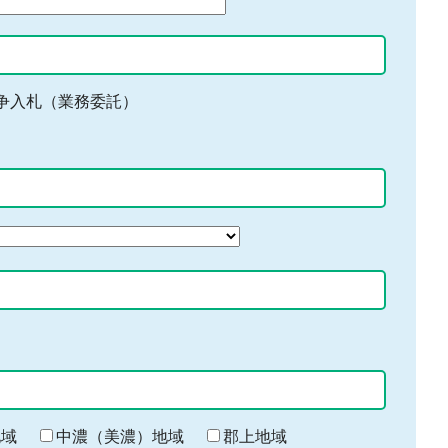
争入札（業務委託）
地域
中濃（美濃）地域
郡上地域