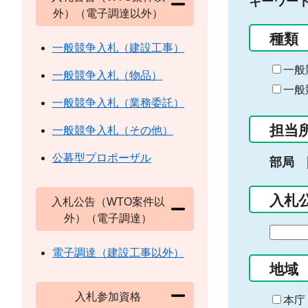
キーワー
外）（電子調達以外）
種類
一般競争入札（建設工事）
一般
一般競争入札（物品）
一般
一般競争入札（業務委託）
担当
一般競争入札（その他）
公募型プロポーザル
部局
入札
入札公告（WTO案件以
外）（電子調達）
期
間
電子調達（建設工事以外）
の
地域
始
入札参加資格
ま
本庁