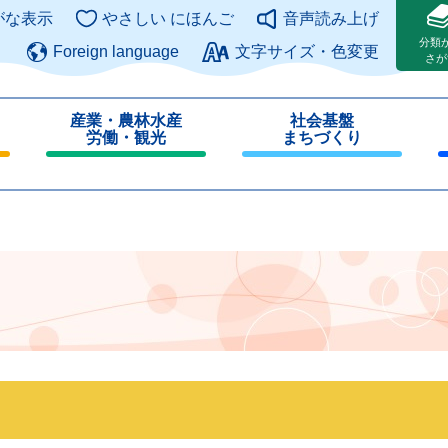
このページの本文へ
がな表示
やさしい にほんご
音声読み上げ
分類
Foreign language
文字サイズ・色変更
さが
産業・農林水産
社会基盤
労働・観光
まちづくり
閉
閉
じ
じ
る
る