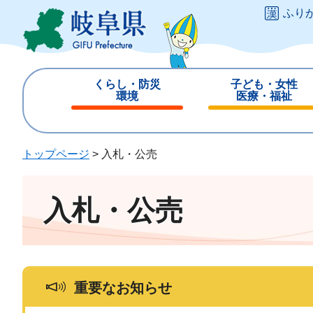
ペ
メ
ふり
ー
ニ
ジ
ュ
の
ー
先
を
くらし・防災
子ども・女性
頭
飛
環境
医療・福祉
で
ば
閉
閉
す
し
じ
じ
。
て
る
る
トップページ
>
入札・公売
本
文
へ
入札・公売
重要なお知らせ