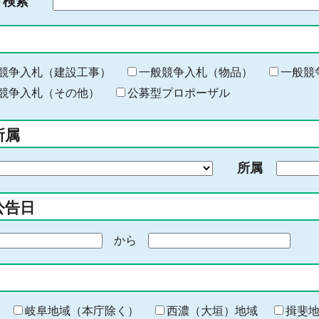
ド検索
検
索
す
る
キ
競争入札（建設工事）
一般競争入札（物品）
一般競
ー
競争入札（その他）
公募型プロポーザル
ワ
ー
所属
ド
を
所属
入
力
公告日
から
期
間
の
終
わ
岐阜地域（本庁除く）
西濃（大垣）地域
揖斐