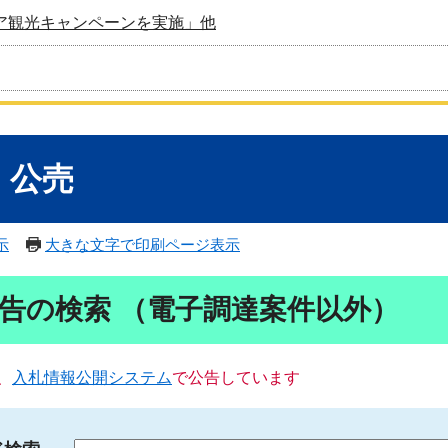
ア観光キャンペーンを実施」他
・公売
示
大きな文字で印刷ページ表示
告の検索 （電子調達案件以外）
、
入札情報公開システム
で公告しています