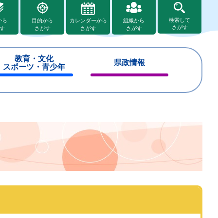
検索して
から
目的から
カレンダーから
組織から
さがす
す
さがす
さがす
さがす
教育・文化
県政情報
スポーツ・青少年
閉
閉
じ
じ
る
る