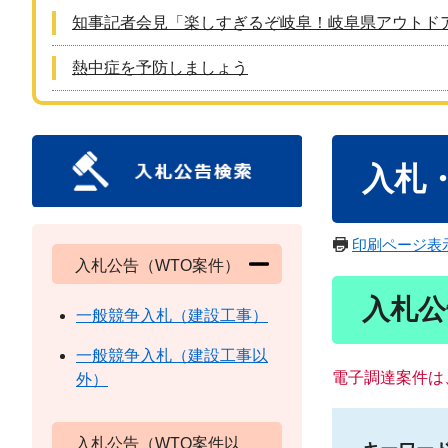
知事記者会見「楽しすぎるぞ岐阜！岐阜県アウトド
熱中症を予防しましょう
本
入札
文
印刷ページ表
入札公告（WTO案件）
入札公
一般競争入札（建設工事）
一般競争入札（建設工事以
電子調達案件は
外）
入札公告（WTO案件以