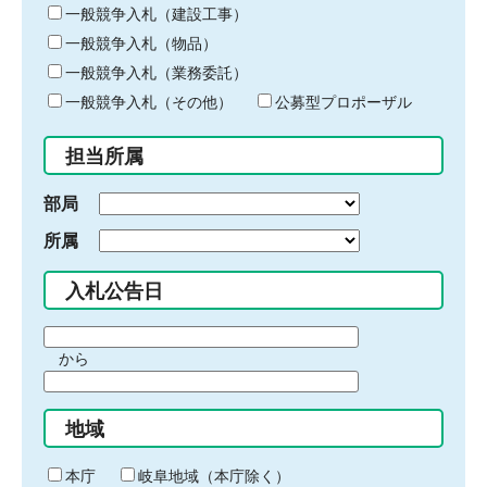
キ
一般競争入札（建設工事）
ー
一般競争入札（物品）
ワ
一般競争入札（業務委託）
ー
ド
一般競争入札（その他）
公募型プロポーザル
を
入
担当所属
力
部局
所属
入札公告日
期
から
間
期
の
間
始
地域
の
ま
終
り
わ
本庁
岐阜地域（本庁除く）