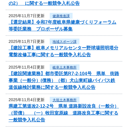
の2） に関する一般競争入札公告
2025年11月7日更新
健康推進課
【選定結果】令和7年度岐阜県健康づくりフォーラム
等委託業務 プロポーザル募集
2025年11月7日更新
地域スポーツ課
【建設工事】岐阜メモリアルセンター野球場照明塔分
電盤改修工事に関する一般競争入札公告
2025年11月4日更新
岐阜土木事務所
【建設関連業務】都市委託第R7-2-104号 県単 街路
事業（一般分）(債務）（都）犬山東町線バイパス鉄
道仮線検討業務に関する一般競争入札公告
2025年11月4日更新
大垣土木事務所
県建工第道改2-12-2号 県単 道路新設改良（一般分）
（翌債） （一）牧田室原線 道路改良工事に関する
一般競争入札公告