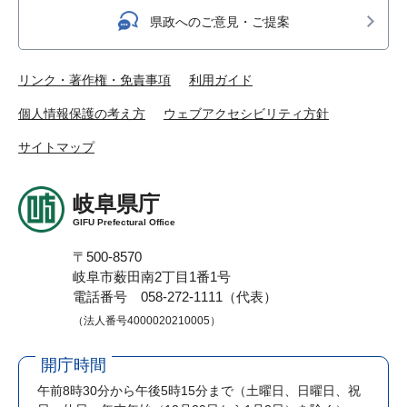
県政へのご意見・ご提案
リンク・著作権・免責事項
利用ガイド
個人情報保護の考え方
ウェブアクセシビリティ方針
サイトマップ
岐阜県庁
GIFU Prefectural Office
〒500-8570
岐阜市薮田南2丁目1番1号
電話番号 058-272-1111（代表）
（法人番号4000020210005）
開庁時間
午前8時30分から午後5時15分まで
（土曜日、日曜日、祝