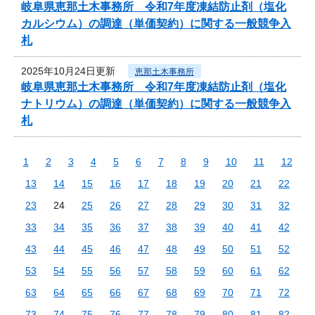
岐阜県恵那土木事務所 令和7年度凍結防止剤（塩化
カルシウム）の調達（単価契約）に関する一般競争入
札
2025年10月24日更新
恵那土木事務所
岐阜県恵那土木事務所 令和7年度凍結防止剤（塩化
ナトリウム）の調達（単価契約）に関する一般競争入
札
1
2
3
4
5
6
7
8
9
10
11
12
13
14
15
16
17
18
19
20
21
22
23
24
25
26
27
28
29
30
31
32
33
34
35
36
37
38
39
40
41
42
43
44
45
46
47
48
49
50
51
52
53
54
55
56
57
58
59
60
61
62
63
64
65
66
67
68
69
70
71
72
73
74
75
76
77
78
79
80
81
82