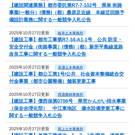
【建設関連業務】都市委託第R7-7-102号 県単 街路
事業(一般分）(債務)（都）桑原足近線 本線迂回路予
備設計業務に関する一般競争入札公告
2025年10月27日更新
岐阜土木事務所
【建設工事】都市工事第R7-34-A1-1号 公共 防災・
安全交付金（街路事業）(債務)（都）新所平島線道路
改良工事に関する一般競争入札公告
2025年10月27日更新
美濃土木事務所
【建設工事】都公工第1号/公共 社会資本整備総合交
付金事業（都市公園整備）舗装更新工事
2025年10月27日更新
西濃農林事務所
【建設工事】債西保第0706号 県営かんがい排水事業
（保全合理化型） 中江東地区 揚水設備更新工事に
関する一般競争入札公告
2025年10月27日更新
郡上土木事務所