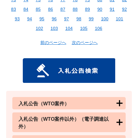
83
84
85
86
87
88
89
90
91
92
93
94
95
96
97
98
99
100
101
102
103
104
105
106
前のページへ
次のページへ
入札公告（WTO案件）
入札公告（WTO案件以外）（電子調達以
外）