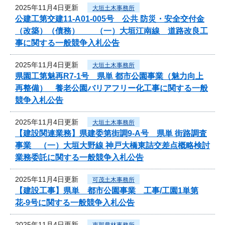
2025年11月4日更新
大垣土木事務所
公建工第交建11-A01-005号 公共 防災・安全交付金
（改築）（債務） （一）大垣江南線 道路改良工
事に関する一般競争入札公告
2025年11月4日更新
大垣土木事務所
県園工第魅再R7-1号 県単 都市公園事業（魅力向上
再整備） 養老公園バリアフリー化工事に関する一般
競争入札公告
2025年11月4日更新
大垣土木事務所
【建設関連業務】県建委第街調9-A号 県単 街路調査
事業 （一）大垣大野線 神戸大橋東詰交差点概略検討
業務委託に関する一般競争入札公告
2025年11月4日更新
可茂土木事務所
【建設工事】県単 都市公園事業 工事/工園1単第
花-9号に関する一般競争入札公告
2025年11月4日更新
恵那農林事務所