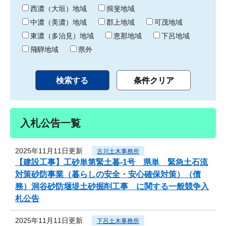
り
西濃（大垣）地域
揖斐地域
中濃（美濃）地域
郡上地域
可茂地域
東濃（多治見）地域
恵那地域
下呂地域
飛騨地域
県外
入札公告一覧
2025年11月11日更新
古川土木事務所
【建設工事】工砂単第緊土暮-1号 県単 緊急土石流
対策砂防事業（暮らしの安全・安心確保対策）（債
務）洞谷砂防堰堤土砂掘削工事 に関する一般競争入
札公告
2025年11月11日更新
下呂土木事務所