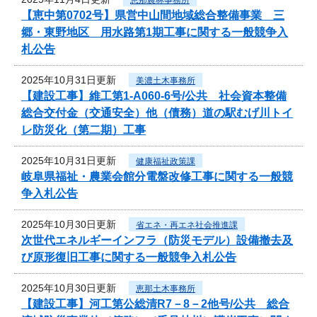
【恵中第0702号】県営中山間地域総合整備事業 三
郷・東野地区 用水路第1期工事に関する一般競争入
札公告
2025年10月31日更新
美濃土木事務所
【建設工事】維工第1-A060-6号/公共 社会資本整備
総合交付金（交通安全）他（債務）道の駅むげ川トイ
レ防災化（第二期）工事
2025年10月31日更新
健康福祉政策課
岐阜県福祉・農業会館分電盤改修工事に関する一般競
争入札公告
2025年10月30日更新
省エネ・再エネ社会推進課
次世代エネルギーインフラ（防災モデル）設備撤去及
び原形復旧工事に関する一般競争入札公告
2025年10月30日更新
恵那土木事務所
【建設工事】河工第公総清R7－8－2他号/公共 総合