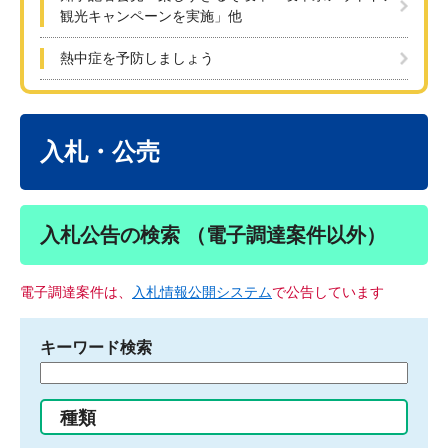
観光キャンペーンを実施」他
熱中症を予防しましょう
本
文
入札・公売
入札公告の検索 （電子調達案件以外）
電子調達案件は、
入札情報公開システム
で公告しています
キーワード検索
検
索
す
種類
る