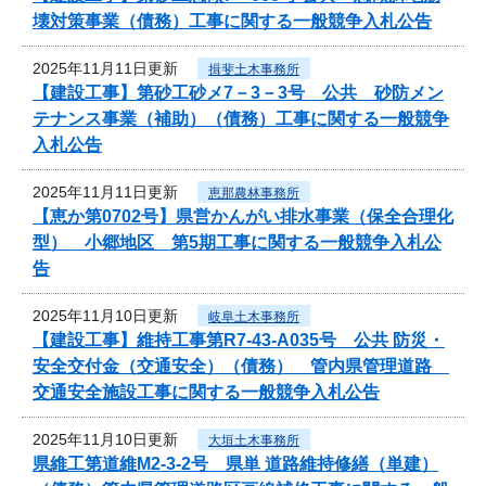
壊対策事業（債務）工事に関する一般競争入札公告
2025年11月11日更新
揖斐土木事務所
【建設工事】第砂工砂メ7－3－3号 公共 砂防メン
テナンス事業（補助）（債務）工事に関する一般競争
入札公告
2025年11月11日更新
恵那農林事務所
【恵か第0702号】県営かんがい排水事業（保全合理化
型） 小郷地区 第5期工事に関する一般競争入札公
告
2025年11月10日更新
岐阜土木事務所
【建設工事】維持工事第R7-43-A035号 公共 防災・
安全交付金（交通安全）（債務） 管内県管理道路
交通安全施設工事に関する一般競争入札公告
2025年11月10日更新
大垣土木事務所
県維工第道維M2-3-2号 県単 道路維持修繕（単建）