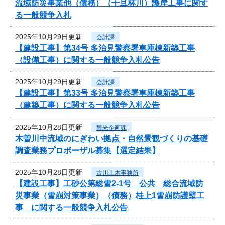
流域防災事業他（債務）（千旦林川）護岸工事に関す
る一般競争入札
2025年10月29日更新
会計課
【建設工事】第34号 多治見警察署車庫棟新築工事
（設備工事）に関する一般競争入札公告
2025年10月29日更新
会計課
【建設工事】第33号 多治見警察署車庫棟新築工事
（建築工事）に関する一般競争入札公告
2025年10月28日更新
観光企画課
木曽川中流域のにぎわい拠点・自然景観づくりの基礎
調査業務プロポーザル募集【選定結果】
2025年10月28日更新
古川土木事務所
【建設工事】工砂公第総雪2-1号 公共 総合流域防
災事業（雪崩対策事業）（債務）桂上1雪崩防護壁工
事 に関する一般競争入札公告