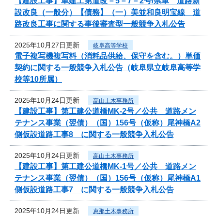
【建設工事】単建工第道改－5－7－2号/県単 道路新
設改良（一般分）【債務】（一）美並和良明宝線 道
路改良工事に関する事後審査型一般競争入札公告
2025年10月27日更新
岐阜高等学校
電子複写機複写料（消耗品供給、保守を含む。）単価
契約に関する一般競争入札公告（岐阜県立岐阜高等学
校等10所属）
2025年10月24日更新
高山土木事務所
【建設工事】第工建公道橋MK-2号／公共 道路メン
テナンス事業（翌債）（国）156号（仮称）尾神橋A2
側仮設道路工事8 に関する一般競争入札公告
2025年10月24日更新
高山土木事務所
【建設工事】第工建公道橋MK-1号／公共 道路メン
テナンス事業（翌債）（国）156号（仮称）尾神橋A1
側仮設道路工事7 に関する一般競争入札公告
2025年10月24日更新
恵那土木事務所