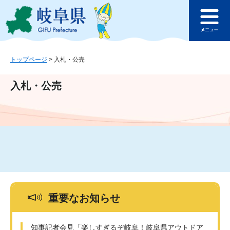
ペ
メ
このページの本文へ
ー
ニ
メ
ジ
ュ
ニ
の
ー
ュ
先
を
ー
頭
飛
トップページ
>
入札・公売
で
ば
す
し
入札・公売
。
て
本
文
へ
重要なお知らせ
知事記者会見「楽しすぎるぞ岐阜！岐阜県アウトドア