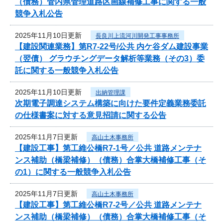
（債務）管内県管理道路区画線補修工事に関する一般
競争入札公告
2025年11月10日更新
長良川上流河川開発工事事務所
【建設関連業務】第R7-22号/公共 内ケ谷ダム建設事業
（翌債） グラウチングデータ解析等業務（その3）委
託に関する一般競争入札公告
2025年11月10日更新
出納管理課
次期電子調達システム構築に向けた要件定義業務委託
の仕様書案に対する意見招請に関する公告
2025年11月7日更新
高山土木事務所
【建設工事】第工維公橋R7-1号／公共 道路メンテナ
ンス補助（橋梁補修）（債務）合掌大橋補修工事（そ
の1）に関する一般競争入札公告
2025年11月7日更新
高山土木事務所
【建設工事】第工維公橋R7-2号／公共 道路メンテナ
ンス補助（橋梁補修）（債務）合掌大橋補修工事（そ