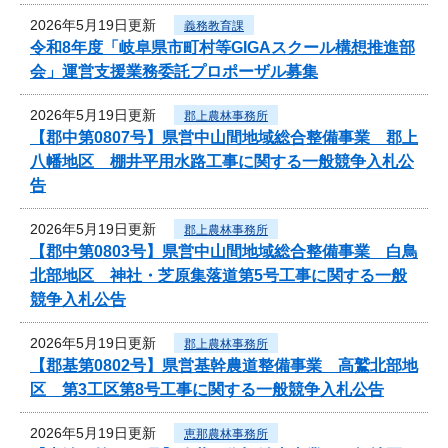
2026年5月19日更新
義務教育課
令和8年度「岐阜県市町村等GIGAスクール構想推進部
会」運営支援業務委託プロポーザル募集
2026年5月19日更新
郡上農林事務所
【郡中第0807号】県営中山間地域総合整備事業 郡上
八幡地区 棚井平用水路工事に関する一般競争入札公
告
2026年5月19日更新
郡上農林事務所
【郡中第0803号】県営中山間地域総合整備事業 白鳥
北部地区 神社・芝原集落道第5号工事に関する一般
競争入札公告
2026年5月19日更新
郡上農林事務所
【郡基第0802号】県営基幹農道整備事業 高鷲北部地
区 第3工区第8号工事に関する一般競争入札公告
2026年5月19日更新
恵那農林事務所