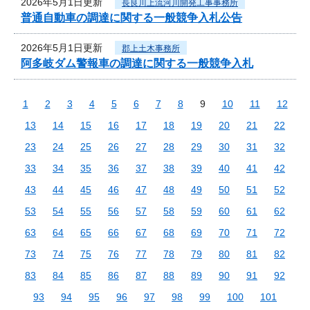
2026年5月1日更新
長良川上流河川開発工事事務所
普通自動車の調達に関する一般競争入札公告
2026年5月1日更新
郡上土木事務所
阿多岐ダム警報車の調達に関する一般競争入札
1
2
3
4
5
6
7
8
9
10
11
12
13
14
15
16
17
18
19
20
21
22
23
24
25
26
27
28
29
30
31
32
33
34
35
36
37
38
39
40
41
42
43
44
45
46
47
48
49
50
51
52
53
54
55
56
57
58
59
60
61
62
63
64
65
66
67
68
69
70
71
72
73
74
75
76
77
78
79
80
81
82
83
84
85
86
87
88
89
90
91
92
93
94
95
96
97
98
99
100
101