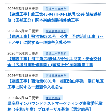
2026年5月18日更新
美濃土木事務所
【建設工事】維工第43-047H-04-1他号/公共 舗装道補
修（国補正分）関本巣線舗装補修他工事
2026年5月18日更新
飛騨農林事務所
【建設工事】飛治第0801号 公共 予防治山工事（セ
トノ平）に関する一般競争入札公告
2026年5月18日更新
美濃土木事務所
【建設工事】河工第広域H4-3号/公共 防災・安全交付
金（広域河川改修事業）(国補正分)掘削護岸工事
2026年5月18日更新
西濃農林事務所
【建設工事】西治第0801号 復旧治山事業 湯口地区
工事に関する一般競争入札公告
2026年5月14日更新
地域産業課
県産品インバウンドテストマーケティング事業委託業
務（令和8年度）プロポーザル募集【選定結果】