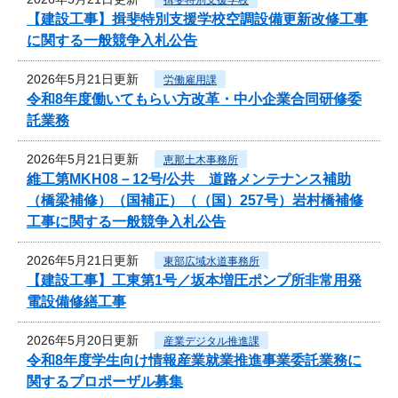
【建設工事】揖斐特別支援学校空調設備更新改修工事
に関する一般競争入札公告
2026年5月21日更新
労働雇用課
令和8年度働いてもらい方改革・中小企業合同研修委
託業務
2026年5月21日更新
恵那土木事務所
維工第MKH08－12号/公共 道路メンテナンス補助
（橋梁補修）（国補正）（（国）257号）岩村橋補修
工事に関する一般競争入札公告
2026年5月21日更新
東部広域水道事務所
【建設工事】工東第1号／坂本増圧ポンプ所非常用発
電設備修繕工事
2026年5月20日更新
産業デジタル推進課
令和8年度学生向け情報産業就業推進事業委託業務に
関するプロポーザル募集