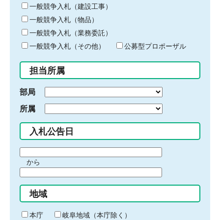
キ
一般競争入札（建設工事）
ー
一般競争入札（物品）
ワ
一般競争入札（業務委託）
ー
ド
一般競争入札（その他）
公募型プロポーザル
を
入
担当所属
力
部局
所属
入札公告日
期
から
間
期
の
間
始
地域
の
ま
終
り
わ
本庁
岐阜地域（本庁除く）