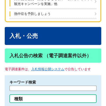
観光キャンペーンを実施」他
熱中症を予防しましょう
本
文
入札・公売
入札公告の検索 （電子調達案件以外）
電子調達案件は、
入札情報公開システム
で公告しています
キーワード検索
検
索
す
種類
る