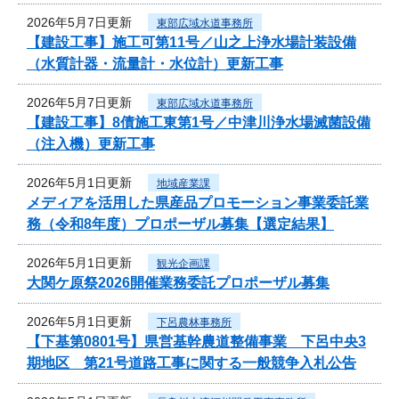
2026年5月7日更新
東部広域水道事務所
【建設工事】施工可第11号／山之上浄水場計装設備
（水質計器・流量計・水位計）更新工事
2026年5月7日更新
東部広域水道事務所
【建設工事】8債施工東第1号／中津川浄水場滅菌設備
（注入機）更新工事
2026年5月1日更新
地域産業課
メディアを活用した県産品プロモーション事業委託業
務（令和8年度）プロポーザル募集【選定結果】
2026年5月1日更新
観光企画課
大関ケ原祭2026開催業務委託プロポーザル募集
2026年5月1日更新
下呂農林事務所
【下基第0801号】県営基幹農道整備事業 下呂中央3
期地区 第21号道路工事に関する一般競争入札公告