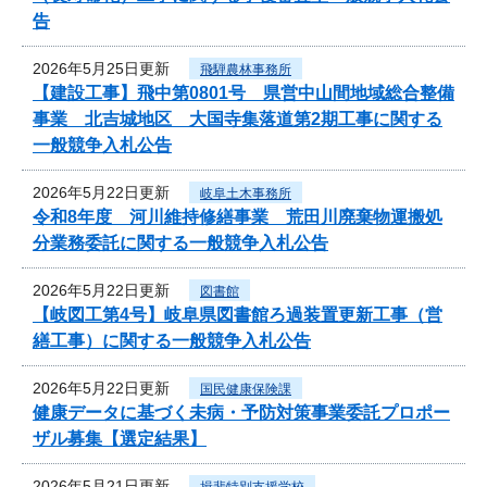
告
2026年5月25日更新
飛騨農林事務所
【建設工事】飛中第0801号 県営中山間地域総合整備
事業 北吉城地区 大国寺集落道第2期工事に関する
一般競争入札公告
2026年5月22日更新
岐阜土木事務所
令和8年度 河川維持修繕事業 荒田川廃棄物運搬処
分業務委託に関する一般競争入札公告
2026年5月22日更新
図書館
【岐図工第4号】岐阜県図書館ろ過装置更新工事（営
繕工事）に関する一般競争入札公告
2026年5月22日更新
国民健康保険課
健康データに基づく未病・予防対策事業委託プロポー
ザル募集【選定結果】
2026年5月21日更新
揖斐特別支援学校