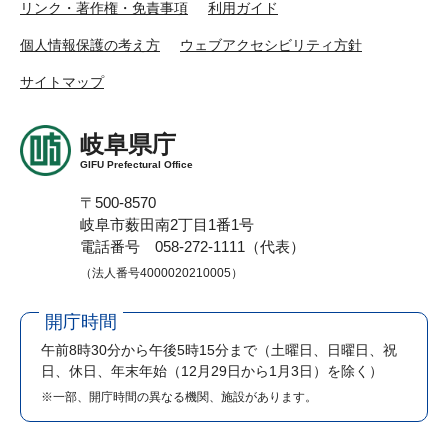
リンク・著作権・免責事項
利用ガイド
個人情報保護の考え方
ウェブアクセシビリティ方針
サイトマップ
岐阜県庁
GIFU Prefectural Office
〒500-8570
岐阜市薮田南2丁目1番1号
電話番号 058-272-1111（代表）
（法人番号4000020210005）
開庁時間
午前8時30分から午後5時15分まで
（土曜日、日曜日、祝
日、休日、年末年始（12月29日から1月3日）を除く）
※一部、開庁時間の異なる機関、施設があります。