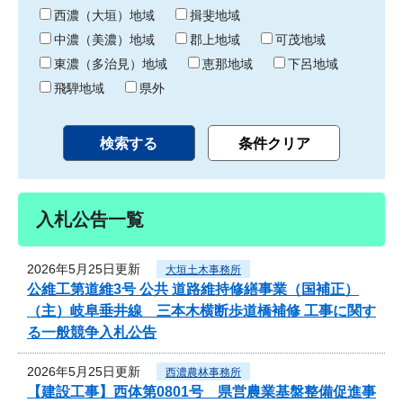
り
西濃（大垣）地域
揖斐地域
中濃（美濃）地域
郡上地域
可茂地域
東濃（多治見）地域
恵那地域
下呂地域
飛騨地域
県外
入札公告一覧
2026年5月25日更新
大垣土木事務所
公維工第道維3号 公共 道路維持修繕事業（国補正）
（主）岐阜垂井線 三本木横断歩道橋補修 工事に関す
る一般競争入札公告
2026年5月25日更新
西濃農林事務所
【建設工事】西体第0801号 県営農業基盤整備促進事