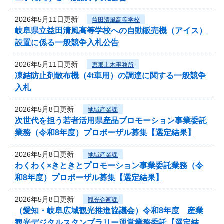
2026年5月11日更新
益田清風高等学校
岐阜県立益田清風高等学校への自動販売機（アイス）
設置に係る一般競争入札公告
2026年5月11日更新
恵那土木事務所
凍結防止剤散布機（4t車用）の調達に関する一般競争
入札
2026年5月8日更新
地域産業課
次世代を担う若者活用県産品プロモーション事業委託
業務（令和8年度）プロポーザル募集【選定結果】
2026年5月8日更新
地域産業課
わくわく×きときとプロモーション事業委託業務（令
和8年度）プロポーザル募集【選定結果】
2026年5月8日更新
観光企画課
（愛知・岐阜広域観光推進協議会）令和8年度 産業
観光デジタルスタンプラリー運営業務委託【選定結