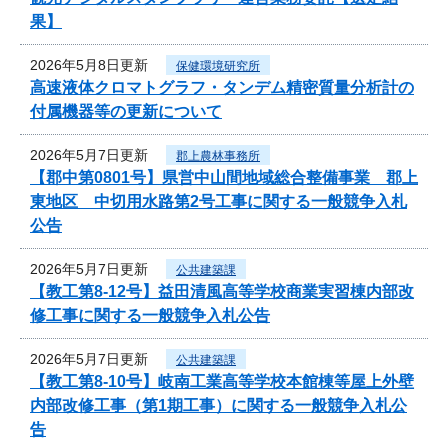
果】
2026年5月8日更新
保健環境研究所
高速液体クロマトグラフ・タンデム精密質量分析計の
付属機器等の更新について
2026年5月7日更新
郡上農林事務所
【郡中第0801号】県営中山間地域総合整備事業 郡上
東地区 中切用水路第2号工事に関する一般競争入札
公告
2026年5月7日更新
公共建築課
【教工第8-12号】益田清風高等学校商業実習棟内部改
修工事に関する一般競争入札公告
2026年5月7日更新
公共建築課
【教工第8-10号】岐南工業高等学校本館棟等屋上外壁
内部改修工事（第1期工事）に関する一般競争入札公
告