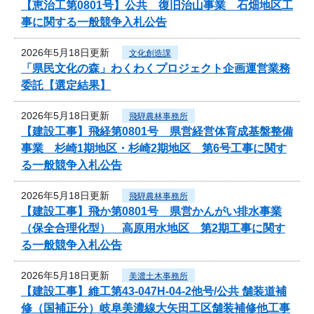
【恵治工第0801号】公共 復旧治山事業 石畑地区工
事に関する一般競争入札公告
2026年5月18日更新
文化創造課
「県民文化の森」わくわくプロジェクト企画運営業務
委託【選定結果】
2026年5月18日更新
飛騨農林事務所
【建設工事】飛経第0801号 県営経営体育成基盤整備
事業 杉崎1期地区・杉崎2期地区 第6号工事に関す
る一般競争入札公告
2026年5月18日更新
飛騨農林事務所
【建設工事】飛か第0801号 県営かんがい排水事業
（保全合理化型） 高原用水地区 第2期工事に関す
る一般競争入札公告
2026年5月18日更新
美濃土木事務所
【建設工事】維工第43-047H-04-2他号/公共 舗装道補
修（国補正分）岐阜美濃線大矢田工区舗装補修他工事