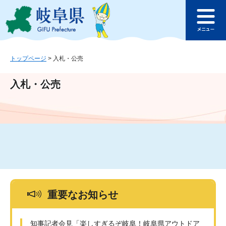
ペ
メ
このページの本文へ
ー
ニ
メ
ジ
ュ
ニ
の
ー
ュ
先
を
ー
頭
飛
トップページ
>
入札・公売
で
ば
す
し
入札・公売
。
て
本
文
へ
重要なお知らせ
知事記者会見「楽しすぎるぞ岐阜！岐阜県アウトドア