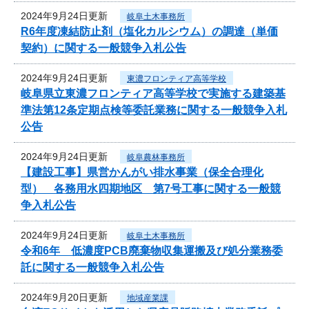
2024年9月24日更新
岐阜土木事務所
R6年度凍結防止剤（塩化カルシウム）の調達（単価
契約）に関する一般競争入札公告
2024年9月24日更新
東濃フロンティア高等学校
岐阜県立東濃フロンティア高等学校で実施する建築基
準法第12条定期点検等委託業務に関する一般競争入札
公告
2024年9月24日更新
岐阜農林事務所
【建設工事】県営かんがい排水事業（保全合理化
型） 各務用水四期地区 第7号工事に関する一般競
争入札公告
2024年9月24日更新
岐阜土木事務所
令和6年 低濃度PCB廃棄物収集運搬及び処分業務委
託に関する一般競争入札公告
2024年9月20日更新
地域産業課