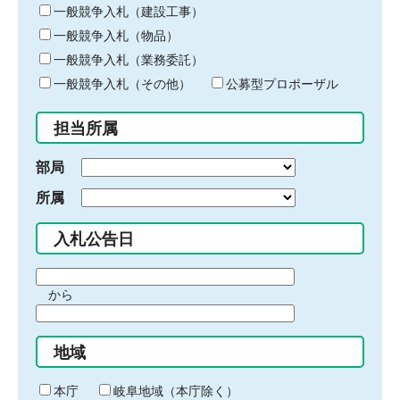
キ
一般競争入札（建設工事）
ー
一般競争入札（物品）
ワ
一般競争入札（業務委託）
ー
ド
一般競争入札（その他）
公募型プロポーザル
を
入
担当所属
力
部局
所属
入札公告日
期
から
間
期
の
間
始
地域
の
ま
終
り
わ
本庁
岐阜地域（本庁除く）