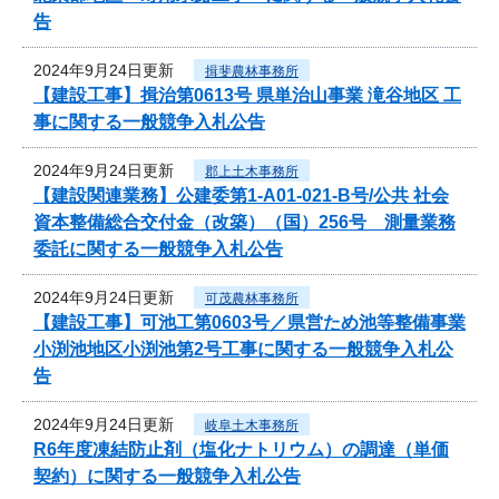
告
2024年9月24日更新
揖斐農林事務所
【建設工事】揖治第0613号 県単治山事業 滝谷地区 工
事に関する一般競争入札公告
2024年9月24日更新
郡上土木事務所
【建設関連業務】公建委第1-A01-021-B号/公共 社会
資本整備総合交付金（改築）（国）256号 測量業務
委託に関する一般競争入札公告
2024年9月24日更新
可茂農林事務所
【建設工事】可池工第0603号／県営ため池等整備事業
小渕池地区小渕池第2号工事に関する一般競争入札公
告
2024年9月24日更新
岐阜土木事務所
R6年度凍結防止剤（塩化ナトリウム）の調達（単価
契約）に関する一般競争入札公告