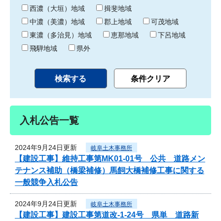
り
西濃（大垣）地域
揖斐地域
中濃（美濃）地域
郡上地域
可茂地域
東濃（多治見）地域
恵那地域
下呂地域
飛騨地域
県外
入札公告一覧
2024年9月24日更新
岐阜土木事務所
【建設工事】維持工事第MK01-01号 公共 道路メン
テナンス補助（橋梁補修）馬飼大橋補修工事に関する
一般競争入札公告
2024年9月24日更新
岐阜土木事務所
【建設工事】建設工事第道改-1-24号 県単 道路新