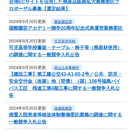
台湾ECサイトを活用した県産品販路拡大業務委託プ
ロポーザル募集【選定結果】
2024年9月20日更新
農産園芸課
国際園芸アカデミー開学20周年記念式典運営業務委託
2024年9月20日更新
可児高等学校
可児高等学校書架・テーブル・椅子等（県産材使用）
の調達に関する一般競争入札公告
2024年9月20日更新
高山土木事務所
【建設工事】第工建公交43-A1-65-2号／公共 防災・
安全交付金（改築）他（翌債）（国）156号福島バイ
パス工区 桟道工第4期工事に関する一般競争入札公
告
2024年9月20日更新
保健医療課
措置入院患者等移送体制整備委託業務の調達に関する
一般競争入札公告