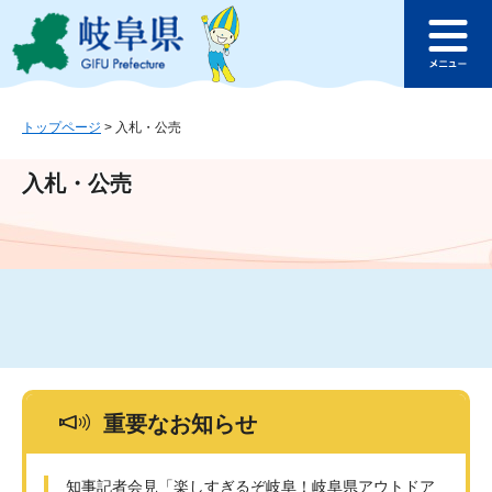
ペ
メ
このページの本文へ
ー
ニ
メ
ジ
ュ
ニ
の
ー
ュ
先
を
ー
頭
飛
トップページ
>
入札・公売
で
ば
す
し
入札・公売
。
て
本
文
へ
重要なお知らせ
知事記者会見「楽しすぎるぞ岐阜！岐阜県アウトドア