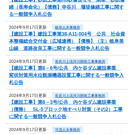
繕（長寿命化）【債務】寺谷川 堰堤修繕工事に関す
る一般競争入札公告
2024年9月17日更新
岐阜土木事務所
【建設工事】建設工事第38-A11-004号 公共 社会資
本整備総合交付金（広域連携）【債務】（主）岐阜美
山線 道路改良工事に関する一般競争入札公告
2024年9月17日更新
長良川上流河川開発工事事務所
【建設工事】第6－6号/公共 内ケ谷ダム建設事業
変状対策用水位観測機器設置工事に関する一般競争入
札公告
2024年9月17日更新
長良川上流河川開発工事事務所
【建設工事】第6－3号/公共 内ケ谷ダム建設事業
（債務） SL-5ブロック地すべり対策（その2）工事
に関する一般競争入札公告
2024年9月17日更新
可茂土木事務所