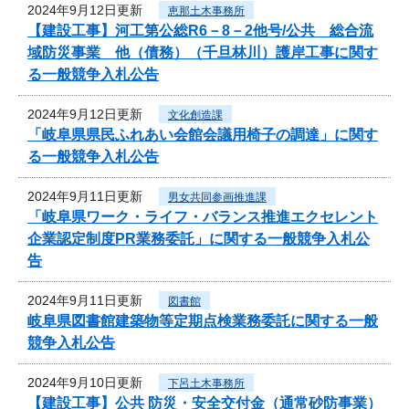
2024年9月12日更新
恵那土木事務所
【建設工事】河工第公総R6－8－2他号/公共 総合流
域防災事業 他（債務）（千旦林川）護岸工事に関す
る一般競争入札公告
2024年9月12日更新
文化創造課
「岐阜県県民ふれあい会館会議用椅子の調達」に関す
る一般競争入札公告
2024年9月11日更新
男女共同参画推進課
「岐阜県ワーク・ライフ・バランス推進エクセレント
企業認定制度PR業務委託」に関する一般競争入札公
告
2024年9月11日更新
図書館
岐阜県図書館建築物等定期点検業務委託に関する一般
競争入札公告
2024年9月10日更新
下呂土木事務所
【建設工事】公共 防災・安全交付金（通常砂防事業）