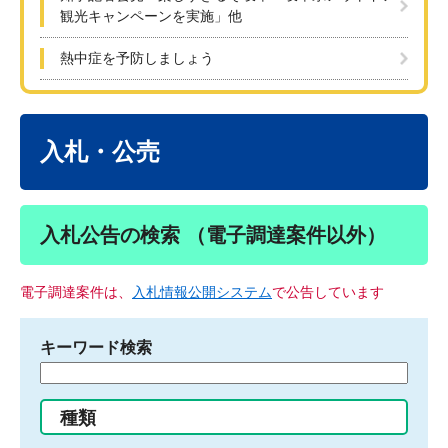
観光キャンペーンを実施」他
熱中症を予防しましょう
本
文
入札・公売
入札公告の検索 （電子調達案件以外）
電子調達案件は、
入札情報公開システム
で公告しています
キーワード検索
検
索
す
種類
る