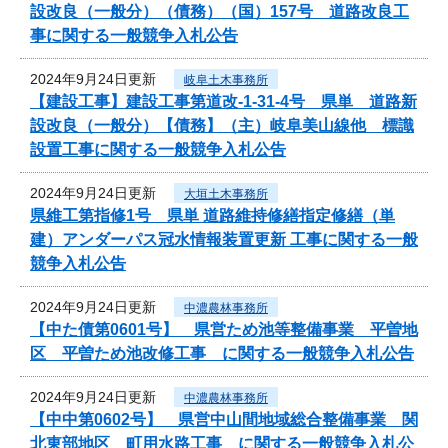
設改良（一般分）（債務）（国）157号 道路改良工
事に関する一般競争入札公告
2024年9月24日更新
岐阜土木事務所
【建設工事】建設工事第道改-1-31-4号 県単 道路新
設改良（一般分）【債務】（主）岐阜美山線他 標識
設置工事に関する一般競争入札公告
2024年9月24日更新
大垣土木事務所
県維工第指修1号 県単 道路維持修繕指定修繕（単
建）アンダーパス冠水情報装置更新 工事に関する一般
競争入札公告
2024年9月24日更新
中濃農林事務所
【中た債第0601号】 県営ため池等整備事業 平曽地
区 平曽ため池改修工事 に関する一般競争入札公告
2024年9月24日更新
中濃農林事務所
【中中第0602号】 県営中山間地域総合整備事業 関
北東部地区 町用水路工事 に関する一般競争入札公