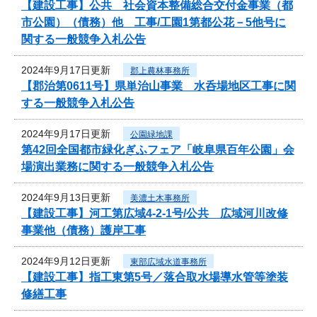
【建設工事】公共 社会資本整備総合交付金事業（都
市公園）（債務）他 工事/工園1第都公花－5他号に
関する一般競争入札公告
2024年9月17日更新
郡上農林事務所
【郡治第0611号】県単治山事業 水呑場地区工事に関
する一般競争入札公告
2024年9月17日更新
公園緑地課
第42回全国都市緑化ぎふフェア「岐阜県百年公園」会
場演出業務に関する一般競争入札公告
2024年9月13日更新
美濃土木事務所
【建設工事】河工第広域4-2-1号/公共 広域河川改修
事業他（債務）護岸工事
2024年9月12日更新
東部広域水道事務所
【建設工事】指工東第5号／落合取水場導水管等塗装
修繕工事