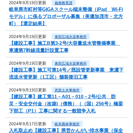
2024年9月19日更新
義務教育課
岐阜県市町村等GIGAスクール端末整備（iPad Wi-Fi
モデル）に係るプロポーザル募集（美濃加茂市・北方
町）【選定結果】
2024年9月19日更新
東部広域水道事務所
【建設工事】施工B第3-2号/大容量送水管整備事業
東濃第7幹線流量計設置工事
2024年9月19日更新
東部広域水道事務所
【建設工事】施工可第14号／既設管更新事業 東濃下
流送水管更新（1工区）舗装復旧工事
2024年9月19日更新
恵那土木事務所
【建設工事】建工第11－A01－010－2号/公共 防
災・安全交付金（改築)（債務）（（国）256号）橋梁
下部工（P1）工事に関する一般競争入札
2024年9月17日更新
岐阜農林事務所
入札取止め【建設工事】県営かんがい排水事業（保全