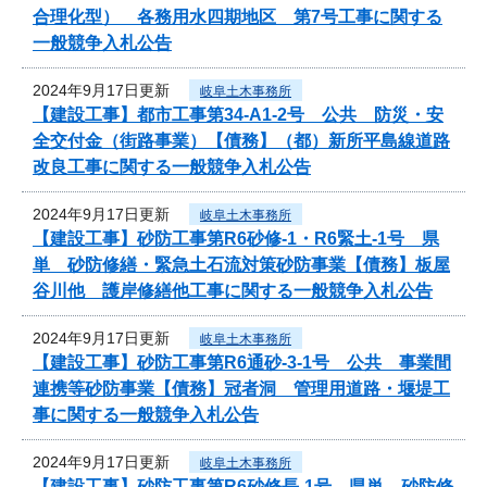
合理化型） 各務用水四期地区 第7号工事に関する
一般競争入札公告
2024年9月17日更新
岐阜土木事務所
【建設工事】都市工事第34-A1-2号 公共 防災・安
全交付金（街路事業）【債務】（都）新所平島線道路
改良工事に関する一般競争入札公告
2024年9月17日更新
岐阜土木事務所
【建設工事】砂防工事第R6砂修-1・R6緊土-1号 県
単 砂防修繕・緊急土石流対策砂防事業【債務】板屋
谷川他 護岸修繕他工事に関する一般競争入札公告
2024年9月17日更新
岐阜土木事務所
【建設工事】砂防工事第R6通砂-3-1号 公共 事業間
連携等砂防事業【債務】冠者洞 管理用道路・堰堤工
事に関する一般競争入札公告
2024年9月17日更新
岐阜土木事務所
【建設工事】砂防工事第R6砂修長-1号 県単 砂防修