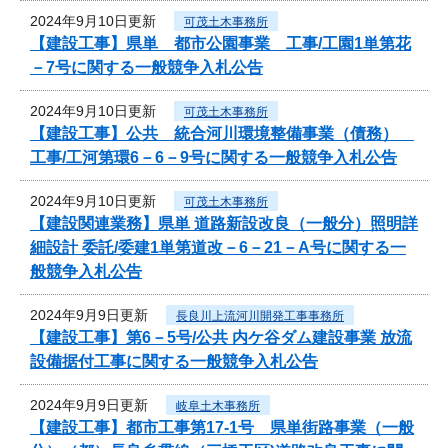
2024年9月10日更新
可茂土木事務所
【建設工事】県単 都市公園事業 工事/工園1単第花
－7号に関する一般競争入札公告
2024年9月10日更新
可茂土木事務所
【建設工事】公共 統合河川環境整備事業（債務）
工事/工河第環6－6－9号に関する一般競争入札公告
2024年9月10日更新
可茂土木事務所
【建設関連業務】県単 道路新設改良（一般分）照明詳
細設計 委託/委建1単第道改－6－21－A号に関する一
般競争入札公告
2024年9月9日更新
長良川上流河川開発工事事務所
【建設工事】第6－5号/公共 内ケ谷ダム建設事業 放流
設備据付工事に関する一般競争入札公告
2024年9月9日更新
岐阜土木事務所
【建設工事】都市工事第17-1号 県単街路事業（一般