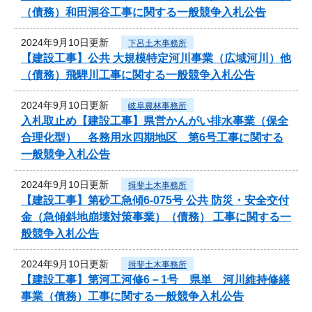
（債務）和田洞谷工事に関する一般競争入札公告
2024年9月10日更新
下呂土木事務所
【建設工事】公共 大規模特定河川事業（広域河川）他
（債務）飛騨川工事に関する一般競争入札公告
2024年9月10日更新
岐阜農林事務所
入札取止め【建設工事】県営かんがい排水事業（保全
合理化型） 各務用水四期地区 第6号工事に関する
一般競争入札公告
2024年9月10日更新
揖斐土木事務所
【建設工事】第砂工急傾6-075号 公共 防災・安全交付
金（急傾斜地崩壊対策事業）（債務） 工事に関する一
般競争入札公告
2024年9月10日更新
揖斐土木事務所
【建設工事】第河工河修6－1号 県単 河川維持修繕
事業（債務）工事に関する一般競争入札公告