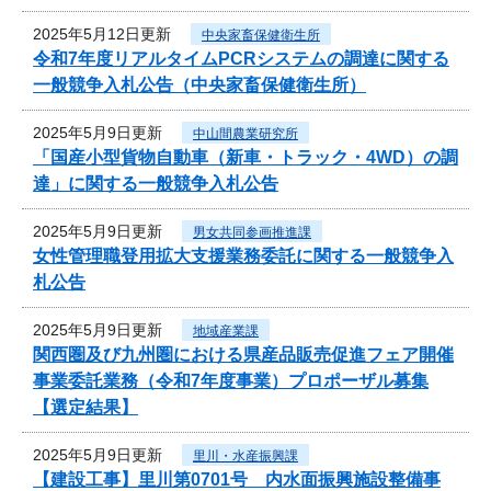
2025年5月12日更新
中央家畜保健衛生所
令和7年度リアルタイムPCRシステムの調達に関する
一般競争入札公告（中央家畜保健衛生所）
2025年5月9日更新
中山間農業研究所
「国産小型貨物自動車（新車・トラック・4WD）の調
達」に関する一般競争入札公告
2025年5月9日更新
男女共同参画推進課
女性管理職登用拡大支援業務委託に関する一般競争入
札公告
2025年5月9日更新
地域産業課
関西圏及び九州圏における県産品販売促進フェア開催
事業委託業務（令和7年度事業）プロポーザル募集
【選定結果】
2025年5月9日更新
里川・水産振興課
【建設工事】里川第0701号 内水面振興施設整備事