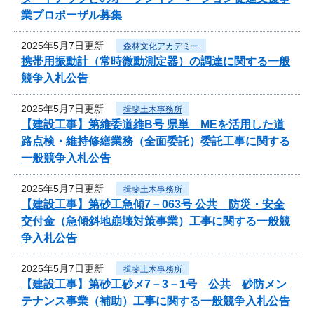
業プロポーザル募集
2025年5月7日更新
森林文化アカデミー
携帯用振動計（常時微動測定器）の調達に関する一般
競争入札公告
2025年5月7日更新
揖斐土木事務所
【建設工事】第維委道維B号 県単 MEを活用した道
路点検・維持修繕業務（全面委託）委託工事に関する
一般競争入札公告
2025年5月7日更新
揖斐土木事務所
【建設工事】第砂工急傾7－063号 公共 防災・安全
交付金（急傾斜地崩壊対策事業）工事に関する一般競
争入札公告
2025年5月7日更新
揖斐土木事務所
【建設工事】第砂工砂メ7－3－1号 公共 砂防メン
テナンス事業（補助）工事に関する一般競争入札公告