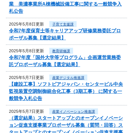
業 美濃事業所A棟機械設備工事に関する一般競争入
札公告
2025年5月8日更新
子育て支援課
令和7年度保育士等キャリアアップ研修業務委託プロ
ポーザル募集【選定結果】
2025年5月8日更新
教育研修課
令和7年度「国外大学等プログラム」企画運営業務委
託プロポーザル募集【選定結果】
2025年5月7日更新
産業デジタル推進課
【建設工事】ソフトピアジャパン・センタービル中央
監視装置空調制御統合化工事（3期工事） に関する一
般競争入札公告
2025年5月7日更新
産業イノベーション推進課
（選定結果）スタートアップとのオープンイノベーシ
ョン促進支援事業プロポーザル募集（質問・回答）ス
タートアップとのオープンイノベーション促進支援事