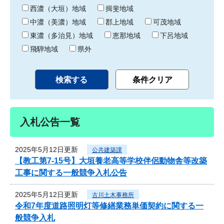
り
西濃（大垣）地域
揖斐地域
中濃（美濃）地域
郡上地域
可茂地域
東濃（多治見）地域
恵那地域
下呂地域
飛騨地域
県外
入札公告一覧
2025年5月12日更新
公共建築課
【教工第7-15号】大垣養老高等学校伴侶動物舎等改築
工事に関する一般競争入札公告
2025年5月12日更新
古川土木事務所
令和7年度道路照明灯等修繕業務単価契約に関する一
般競争入札