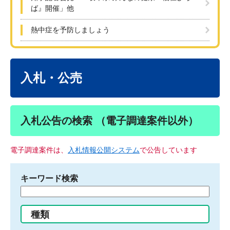
ば』開催」他
熱中症を予防しましょう
本
文
入札・公売
入札公告の検索 （電子調達案件以外）
電子調達案件は、
入札情報公開システム
で公告しています
キーワード検索
検
索
す
種類
る