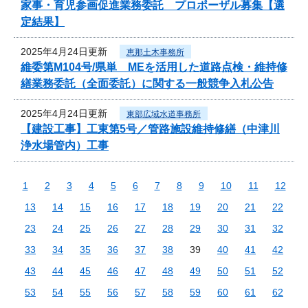
家事・育児参画促進業務委託 プロポーザル募集【選
定結果】
2025年4月24日更新
恵那土木事務所
維委第M104号/県単 MEを活用した道路点検・維持修
繕業務委託（全面委託）に関する一般競争入札公告
2025年4月24日更新
東部広域水道事務所
【建設工事】工東第5号／管路施設維持修繕（中津川
浄水場管内）工事
1
2
3
4
5
6
7
8
9
10
11
12
13
14
15
16
17
18
19
20
21
22
23
24
25
26
27
28
29
30
31
32
33
34
35
36
37
38
39
40
41
42
43
44
45
46
47
48
49
50
51
52
53
54
55
56
57
58
59
60
61
62