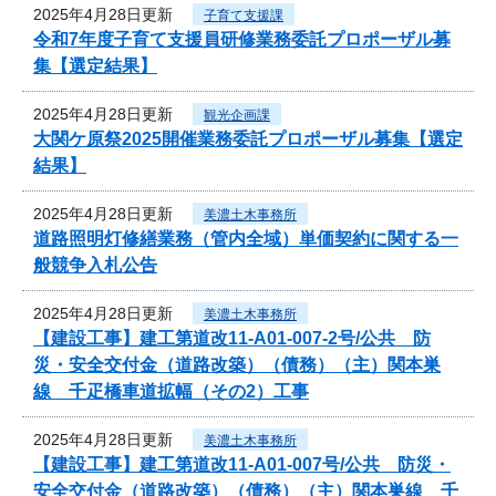
2025年4月28日更新
子育て支援課
令和7年度子育て支援員研修業務委託プロポーザル募
集【選定結果】
2025年4月28日更新
観光企画課
大関ケ原祭2025開催業務委託プロポーザル募集【選定
結果】
2025年4月28日更新
美濃土木事務所
道路照明灯修繕業務（管内全域）単価契約に関する一
般競争入札公告
2025年4月28日更新
美濃土木事務所
【建設工事】建工第道改11-A01-007-2号/公共 防
災・安全交付金（道路改築）（債務）（主）関本巣
線 千疋橋車道拡幅（その2）工事
2025年4月28日更新
美濃土木事務所
【建設工事】建工第道改11-A01-007号/公共 防災・
安全交付金（道路改築）（債務）（主）関本巣線 千