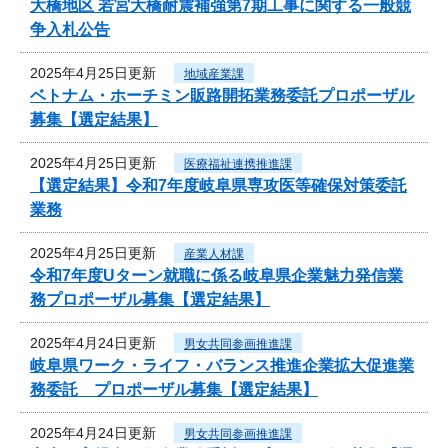
大橋地区 若宮大橋耐震補強第7期工事に関する一般競
争入札公告
2025年4月25日更新
地域産業課
ベトナム・ホーチミン販路開拓業務委託プロポーザル
募集【選定結果】
2025年4月25日更新
医療福祉連携推進課
【選定結果】令和7年度岐阜県専攻医等確保対策委託
業務
2025年4月25日更新
産業人材課
令和7年度Uターン就職に係る岐阜県企業魅力発信業
務プロポーザル募集【選定結果】
2025年4月24日更新
男女共同参画推進課
岐阜県ワーク・ライフ・バランス推進企業拡大促進業
務委託 プロポーザル募集【選定結果】
2025年4月24日更新
男女共同参画推進課