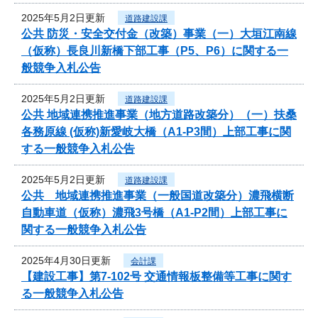
2025年5月2日更新
道路建設課
公共 防災・安全交付金（改築）事業（一）大垣江南線
（仮称）長良川新橋下部工事（P5、P6）に関する一
般競争入札公告
2025年5月2日更新
道路建設課
公共 地域連携推進事業（地方道路改築分）（一）扶桑
各務原線 (仮称)新愛岐大橋（A1-P3間）上部工事に関
する一般競争入札公告
2025年5月2日更新
道路建設課
公共 地域連携推進事業（一般国道改築分）濃飛横断
自動車道（仮称）濃飛3号橋（A1-P2間）上部工事に
関する一般競争入札公告
2025年4月30日更新
会計課
【建設工事】第7-102号 交通情報板整備等工事に関す
る一般競争入札公告