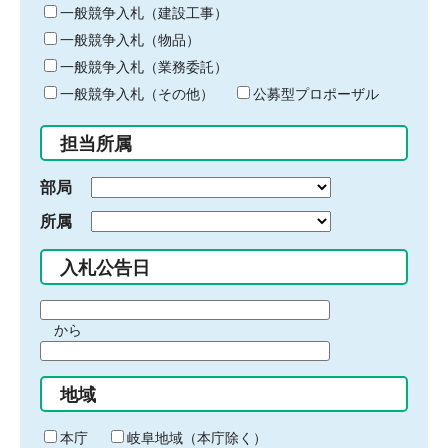
キ
一般競争入札（建設工事）
ー
一般競争入札（物品）
ワ
一般競争入札（業務委託）
ー
ド
一般競争入札（その他）
公募型プロポーザル
を
入
担当所属
力
部局
所属
入札公告日
期
から
間
期
の
間
始
地域
の
ま
終
り
わ
本庁
岐阜地域（本庁除く）