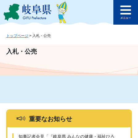
ペ
メ
このページの本文へ
ー
ニ
メ
ジ
ュ
ニ
の
ー
ュ
先
を
ー
頭
飛
トップページ
>
入札・公売
で
ば
す
し
入札・公売
。
て
本
文
へ
重要なお知らせ
知事記者会見「『岐阜県 みんなの健康・福祉ひろ