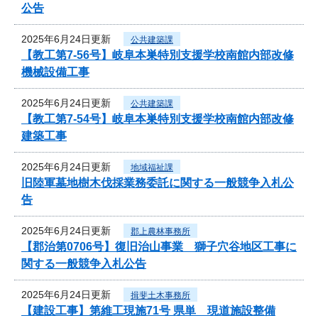
公告
2025年6月24日更新
公共建築課
【教工第7-56号】岐阜本巣特別支援学校南館内部改修
機械設備工事
2025年6月24日更新
公共建築課
【教工第7-54号】岐阜本巣特別支援学校南館内部改修
建築工事
2025年6月24日更新
地域福祉課
旧陸軍墓地樹木伐採業務委託に関する一般競争入札公
告
2025年6月24日更新
郡上農林事務所
【郡治第0706号】復旧治山事業 獅子穴谷地区工事に
関する一般競争入札公告
2025年6月24日更新
揖斐土木事務所
【建設工事】第維工現施71号 県単 現道施設整備