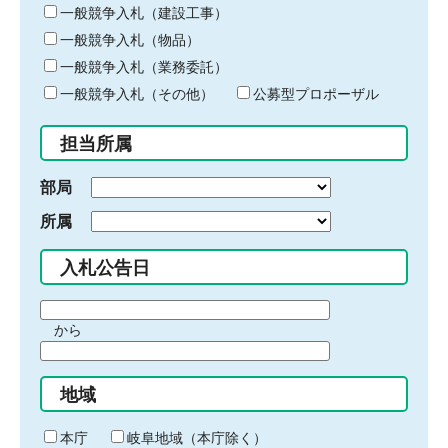
キ
一般競争入札（建設工事）
ー
一般競争入札（物品）
ワ
一般競争入札（業務委託）
ー
ド
一般競争入札（その他）
公募型プロポーザル
を
入
担当所属
力
部局
所属
入札公告日
期
から
間
期
の
間
始
地域
の
ま
終
り
わ
本庁
岐阜地域（本庁除く）