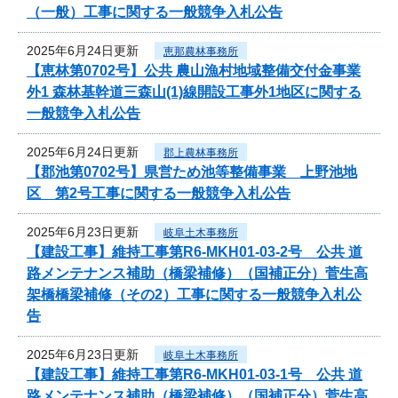
（一般）工事に関する一般競争入札公告
2025年6月24日更新
恵那農林事務所
【恵林第0702号】公共 農山漁村地域整備交付金事業
外1 森林基幹道三森山(1)線開設工事外1地区に関する
一般競争入札公告
2025年6月24日更新
郡上農林事務所
【郡池第0702号】県営ため池等整備事業 上野池地
区 第2号工事に関する一般競争入札公告
2025年6月23日更新
岐阜土木事務所
【建設工事】維持工事第R6-MKH01-03-2号 公共 道
路メンテナンス補助（橋梁補修）（国補正分）菅生高
架橋橋梁補修（その2）工事に関する一般競争入札公
告
2025年6月23日更新
岐阜土木事務所
【建設工事】維持工事第R6-MKH01-03-1号 公共 道
路メンテナンス補助（橋梁補修）（国補正分）菅生高