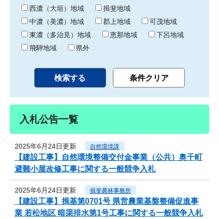
り
西濃（大垣）地域
揖斐地域
中濃（美濃）地域
郡上地域
可茂地域
東濃（多治見）地域
恵那地域
下呂地域
飛騨地域
県外
入札公告一覧
2025年6月24日更新
自然環境課
【建設工事】自然環境整備交付金事業（公共）奥千町
避難小屋改修工事に関する一般競争入札
2025年6月24日更新
揖斐農林事務所
【建設工事】揖基第0701号 県営農業基盤整備促進事
業 若松地区 暗渠排水第1号工事に関する一般競争入札