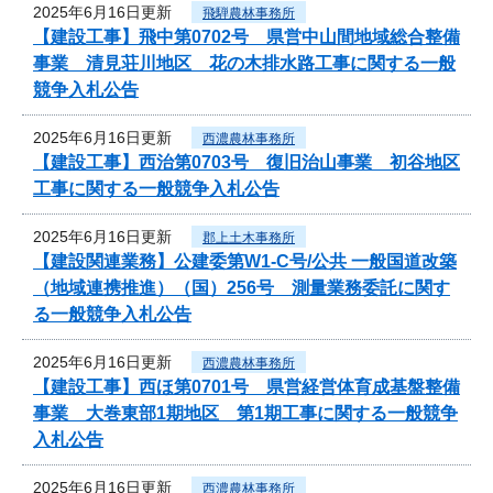
2025年6月16日更新
飛騨農林事務所
【建設工事】飛中第0702号 県営中山間地域総合整備
事業 清見荘川地区 花の木排水路工事に関する一般
競争入札公告
2025年6月16日更新
西濃農林事務所
【建設工事】西治第0703号 復旧治山事業 初谷地区
工事に関する一般競争入札公告
2025年6月16日更新
郡上土木事務所
【建設関連業務】公建委第W1-C号/公共 一般国道改築
（地域連携推進）（国）256号 測量業務委託に関す
る一般競争入札公告
2025年6月16日更新
西濃農林事務所
【建設工事】西ほ第0701号 県営経営体育成基盤整備
事業 大巻東部1期地区 第1期工事に関する一般競争
入札公告
2025年6月16日更新
西濃農林事務所