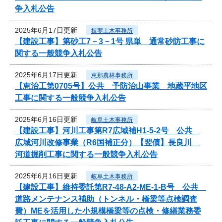
争入札公告
2025年6月17日更新
揖斐土木事務所
【建設工事】第砂工7－3－1号 県単 通常砂防工事に
関する一般競争入札公告
2025年6月17日更新
恵那農林事務所
【恵治工第0705号】公共 予防治山事業 地蔵平地区
工事に関する一般競争入札公告
2025年6月16日更新
岐阜土木事務所
【建設工事】河川工事第R7広域補H1-5-2号 公共
広域河川改修事業（R6国補正分）【翌債】長良川
河道掘削工事に関する一般競争入札公告
2025年6月16日更新
岐阜土木事務所
【建設工事】維持委託第R7-48-A2-ME-1-B号 公共
道路メンテナンス補助（トンネル・橋梁等点検調査
費）MEを活用した小規模橋梁等の点検・修繕業務委