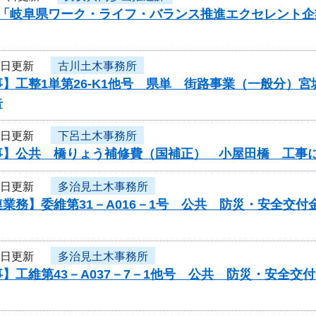
度「岐阜県ワーク・ライフ・バランス推進エクセレント
9日更新
古川土木事務所
】工整1単第26-K1他号 県単 街路事業（一般分）
告
9日更新
下呂土木事務所
事】公共 橋りょう補修費（国補正） 小屋田橋 工事
9日更新
多治見土木事務所
業務】委維第31－A016－1号 公共 防災・安全交
9日更新
多治見土木事務所
】工維第43－A037－7－1他号 公共 防災・安全