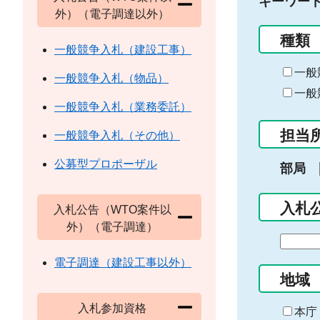
キーワー
外）（電子調達以外）
種類
一般競争入札（建設工事）
一般
一般競争入札（物品）
一般
一般競争入札（業務委託）
担当
一般競争入札（その他）
公募型プロポーザル
部局
入札
入札公告（WTO案件以
外）（電子調達）
期
間
電子調達（建設工事以外）
の
地域
始
入札参加資格
ま
本庁