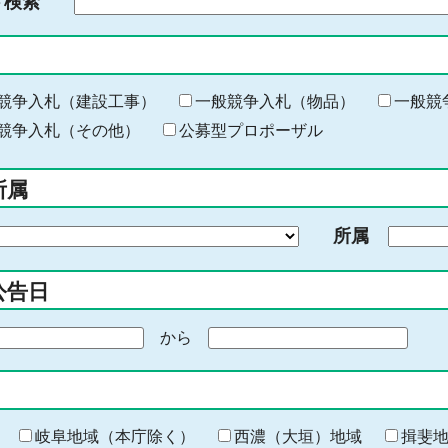
ド検索
検
索
す
る
キ
競争入札（建設工事）
一般競争入札（物品）
一般競
ー
競争入札（その他）
公募型プロポーザル
ワ
ー
所属
ド
を
所属
入
力
公告日
から
期
間
の
終
わ
岐阜地域（本庁除く）
西濃（大垣）地域
揖斐