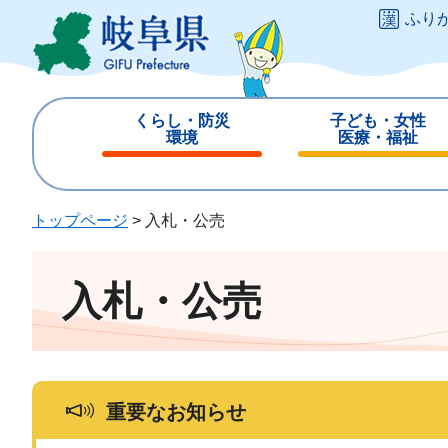
ペ
メ
ふり
ー
ニ
ジ
ュ
の
ー
先
を
くらし・防災
子ども・女性
頭
飛
環境
医療・福祉
で
ば
閉
閉
す
し
じ
じ
。
て
る
る
トップページ
>
入札・公売
本
文
へ
入札・公売
重要なお知らせ