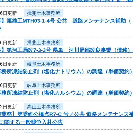
16日更新
揖斐土木事務所
】第維工MTH03-1-4号 公共 道路メンテナンス補
告
16日更新
揖斐土木事務所
】第河工局改7-3-3号 県単 河川局部改良事業（債
16日更新
岐阜土木事務所
事務所凍結防止剤（塩化ナトリウム）の調達（単価契約
16日更新
岐阜土木事務所
事務所凍結防止剤（塩化カルシウム）の調達（単価契約
12日更新
高山土木事務所
業務】第委維公橋点R7-C 号／公共 道路メンテナン
）に関する一般競争入札公告