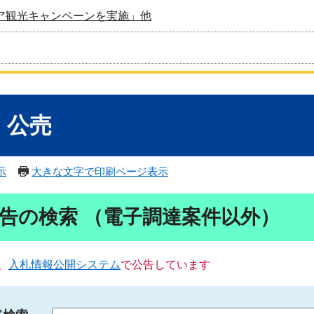
ア観光キャンペーンを実施」他
・公売
示
大きな文字で印刷ページ表示
告の検索 （電子調達案件以外）
、
入札情報公開システム
で公告しています