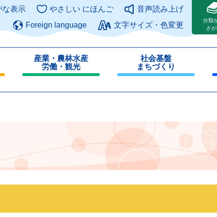
このページの本文へ
がな表示
やさしい にほんご
音声読み上げ
分類
Foreign language
文字サイズ・色変更
さが
産業・農林水産
社会基盤
労働・観光
まちづくり
閉
閉
じ
じ
る
る