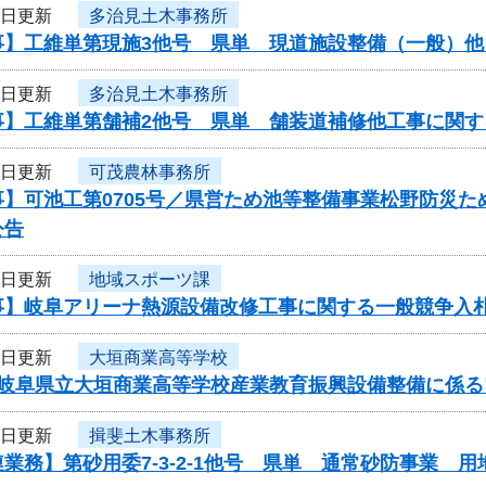
9日更新
多治見土木事務所
事】工維単第現施3他号 県単 現道施設整備（一般）
9日更新
多治見土木事務所
事】工維単第舗補2他号 県単 舗装道補修他工事に関す
9日更新
可茂農林事務所
事】可池工第0705号／県営ため池等整備事業松野防災
公告
9日更新
地域スポーツ課
事】岐阜アリーナ熱源設備改修工事に関する一般競争入
9日更新
大垣商業高等学校
度岐阜県立大垣商業高等学校産業教育振興設備整備に係
9日更新
揖斐土木事務所
業務】第砂用委7-3-2-1他号 県単 通常砂防事業