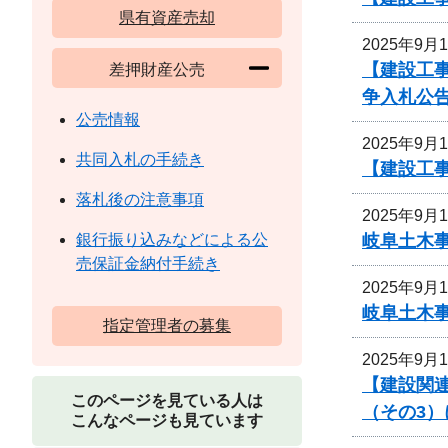
県有資産売却
2025年9月
【建設工事
差押財産公売
争入札公
公売情報
2025年9月
共同入札の手続き
【建設工事
落札後の注意事項
2025年9月
岐阜土木
銀行振り込みなどによる公
売保証金納付手続き
2025年9月
岐阜土木
指定管理者の募集
2025年9月
【建設関連
このページを見ている人は
（その3
こんなページも見ています