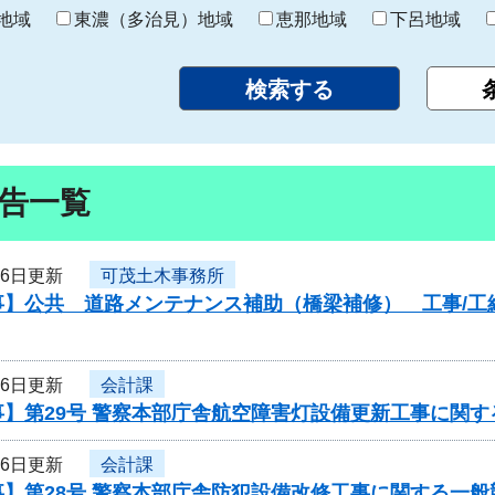
り
地域
東濃（多治見）地域
恵那地域
下呂地域
告一覧
16日更新
可茂土木事務所
】公共 道路メンテナンス補助（橋梁補修） 工事/工維3
16日更新
会計課
事】第29号 警察本部庁舎航空障害灯設備更新工事に関
16日更新
会計課
事】第28号 警察本部庁舎防犯設備改修工事に関する一般