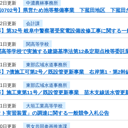
12日更新
中濃農林事務所
第0702号】県営ため池等整備事業 下菰田地区 下菰
12日更新
会計課
事】第32号 岐阜中警察署受変電設備改修工事に関する
11日更新
関高等学校
関高等学校で実施する建築基準法第12条定期点検等委託
11日更新
東部広域水道事務所
】7債施工可第2号／既設管更新事業 右岸第1・第2幹
11日更新
東部広域水道事務所
事】施工東第11号／既設管更新事業 苗木支線送水管更
11日更新
大垣工業高等学校
クト実習装置」の調達に関する一般競争入札公告
10日更新
男女共同参画推進課