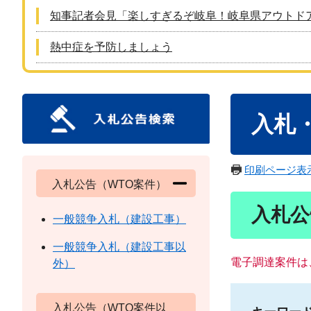
知事記者会見「楽しすぎるぞ岐阜！岐阜県アウトド
熱中症を予防しましょう
本
入札
文
印刷ページ表
入札公告（WTO案件）
入札公
一般競争入札（建設工事）
一般競争入札（建設工事以
電子調達案件は
外）
入札公告（WTO案件以