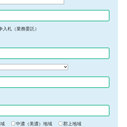
争入札（業務委託）
地域
中濃（美濃）地域
郡上地域