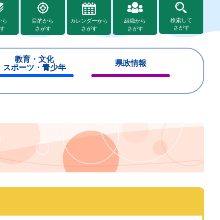
検索して
から
目的から
カレンダーから
組織から
さがす
す
さがす
さがす
さがす
教育・文化
県政情報
スポーツ・青少年
閉
閉
じ
じ
る
る