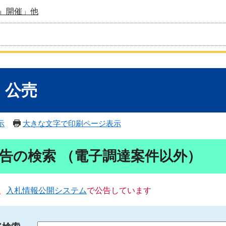
』開催」他
・公売
示
大きな文字で印刷ページ表示
告の検索 （電子調達案件以外）
、
入札情報公開システム
で公告しています