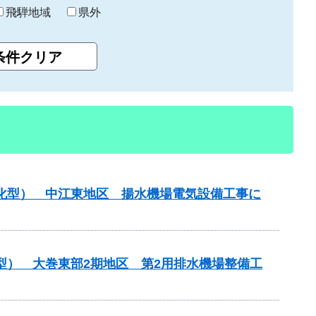
飛騨地域
県外
理化型） 中江東地区 揚水機場電気設備工事に
型） 大巻東部2期地区 第2用排水機場整備工