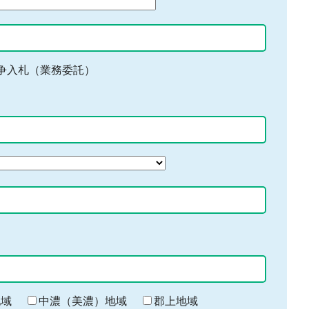
争入札（業務委託）
地域
中濃（美濃）地域
郡上地域