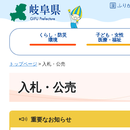
ペ
メ
ふり
ー
ニ
ジ
ュ
の
ー
先
を
くらし・防災
子ども・女性
頭
飛
環境
医療・福祉
で
ば
閉
閉
す
し
じ
じ
。
て
る
る
トップページ
>
入札・公売
本
文
へ
入札・公売
重要なお知らせ