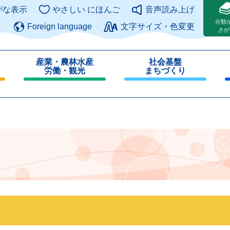
このページの本文へ
がな表示
やさしい にほんご
音声読み上げ
分類
Foreign language
文字サイズ・色変更
さが
産業・農林水産
社会基盤
労働・観光
まちづくり
閉
閉
じ
じ
る
る