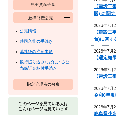
県有資産売却
【建設工事
脚) に関
差押財産公売
2026年7月
公売情報
【建設工事
台)に関す
共同入札の手続き
2026年7月
落札後の注意事項
【選定結
銀行振り込みなどによる公
売保証金納付手続き
2026年7月
【建設工
指定管理者の募集
2026年7月
令和8年
このページを見ている人は
2026年7月
こんなページも見ています
岐阜県小