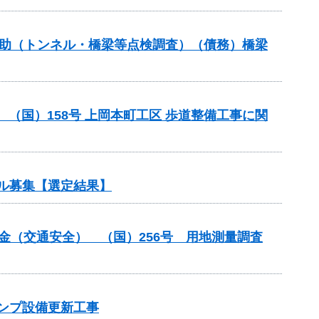
補助（トンネル・橋梁等点検調査）（債務）橋梁
助 （国）158号 上岡本町工区 歩道整備工事に関
ル募集【選定結果】
付金（交通安全） （国）256号 用地測量調査
ポンプ設備更新工事