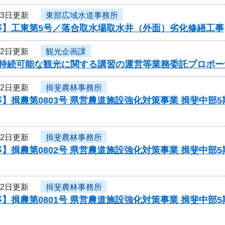
23日更新
東部広域水道事務所
事】工東第5号／落合取水場取水井（外面）劣化修繕工事
22日更新
観光企画課
度持続可能な観光に関する講習の運営等業務委託プロポー
22日更新
揖斐農林事務所
】揖農第0803号 県営農道施設強化対策事業 揖斐中部
22日更新
揖斐農林事務所
】揖農第0802号 県営農道施設強化対策事業 揖斐中部
22日更新
揖斐農林事務所
】揖農第0801号 県営農道施設強化対策事業 揖斐中部