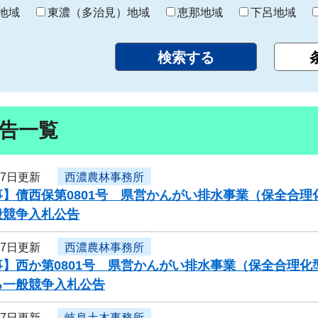
り
地域
東濃（多治見）地域
恵那地域
下呂地域
告一覧
27日更新
西濃農林事務所
事】債西保第0801号 県営かんがい排水事業（保全合
般競争入札公告
27日更新
西濃農林事務所
】西か第0801号 県営かんがい排水事業（保全合理化
る一般競争入札公告
27日更新
岐阜土木事務所