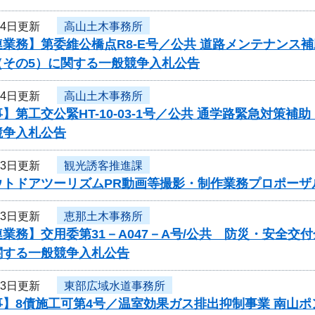
24日更新
高山土木事務所
業務】第委維公橋点R8-E号／公共 道路メンテナンス
（その5）に関する一般競争入札公告
24日更新
高山土木事務所
】第工交公緊HT-10-03-1号／公共 通学路緊急対策補
競争入札公告
23日更新
観光誘客推進課
ウトドアツーリズムPR動画等撮影・制作業務プロポーザ
23日更新
恵那土木事務所
業務】交用委第31－A047－A号/公共 防災・安全交
関する一般競争入札公告
23日更新
東部広域水道事務所
事】8債施工可第4号／温室効果ガス排出抑制事業 南山