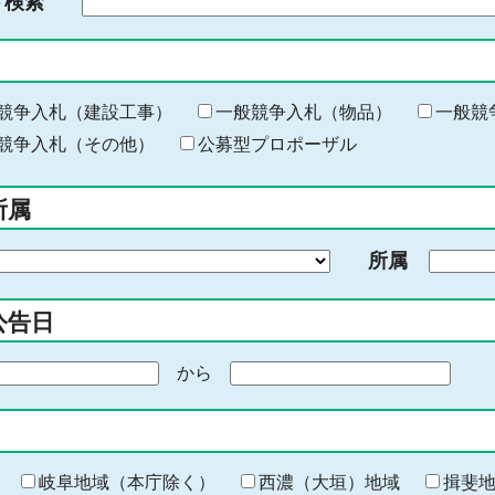
ド検索
検
索
す
る
キ
競争入札（建設工事）
一般競争入札（物品）
一般競
ー
競争入札（その他）
公募型プロポーザル
ワ
ー
所属
ド
を
所属
入
力
公告日
から
期
間
の
終
わ
岐阜地域（本庁除く）
西濃（大垣）地域
揖斐