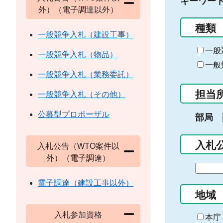
キーワー
外）（電子調達以外）
種類
一般競争入札（建設工事）
一般
一般競争入札（物品）
一般
一般競争入札（業務委託）
担当
一般競争入札（その他）
公募型プロポーザル
部局
入札
入札公告（WTO案件以
外）（電子調達）
期
間
電子調達（建設工事以外）
の
地域
始
入札参加資格
ま
本庁