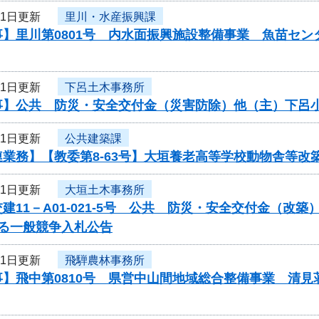
21日更新
里川・水産振興課
事】里川第0801号 内水面振興施設整備事業 魚苗セ
21日更新
下呂土木事務所
事】公共 防災・安全交付金（災害防除）他（主）下呂
21日更新
公共建築課
連業務】【教委第8-63号】大垣養老高等学校動物舎等
21日更新
大垣土木事務所
建11－A01-021-5号 公共 防災・安全交付金（改
する一般競争入札公告
21日更新
飛騨農林事務所
事】飛中第0810号 県営中山間地域総合整備事業 清