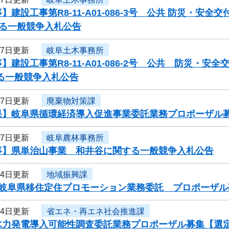
】建設工事第R8-11-A01-086-3号 公共 防災・安全
する一般競争入札公告
27日更新
岐阜土木事務所
】建設工事第R8-11-A01-086-2号 公共 防災・安全
る一般競争入札公告
27日更新
廃棄物対策課
果】岐阜県循環経済導入促進事業委託業務プロポーザル
27日更新
岐阜農林事務所
事】県単治山事業 和井谷に関する一般競争入札公告
24日更新
地域振興課
度岐阜県移住定住プロモーション業務委託 プロポーザル
24日更新
省エネ・再エネ社会推進課
水力発電導入可能性調査委託業務プロポーザル募集【選