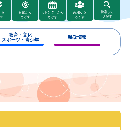
検索して
から
目的から
カレンダーから
組織から
さがす
す
さがす
さがす
さがす
教育・文化
県政情報
スポーツ・青少年
閉
閉
じ
じ
る
る