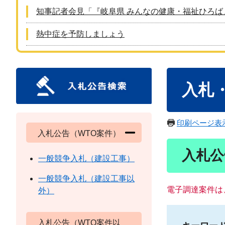
知事記者会見「『岐阜県 みんなの健康・福祉ひろば
熱中症を予防しましょう
本
入札
文
印刷ページ表
入札公告（WTO案件）
入札公
一般競争入札（建設工事）
一般競争入札（建設工事以
電子調達案件は
外）
入札公告（WTO案件以