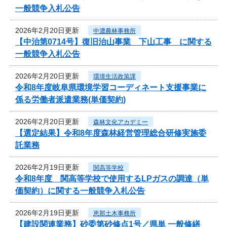
一般競争入札公告
2026年2月20日更新
中濃農林事務所
【中治第0714号】復旧治山事業 下山工事 に関する
一般競争入札公告
2026年2月20日更新
環境生活政策課
令和8年度岐阜県環境学習コーディネート支援事業に
係る労働者派遣業務(単価契約)
2026年2月20日更新
森林文化アカデミー
【選定結果】令和8年度森林経営管理総合研修実施委
託業務
2026年2月19日更新
関高等学校
令和8年度 関高等学校で使用するLPガスの調達（単
価契約）に関する一般競争入札公告
2026年2月19日更新
恵那土木事務所
【建設関連業務】砂委第砂修点1号／県単 一般修繕