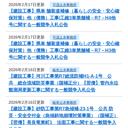
2026年2月17日更新
可茂土木事務所
【建設工事】県単 舗装道補修（暮らしの安全・安心確
保対策）他（債務）工事/工維3単第舗補－R7－H4他
号に関する一般競争入札公告
2026年2月17日更新
可茂土木事務所
【建設工事】県単 舗装道補修（暮らしの安全・安心確
保対策）他（債務）工事/工維3単第舗補－R7－H3他
号に関する一般競争入札公告
2026年2月16日更新
岐阜土木事務所
【建設工事】河川工事第R7総流防補H1-A-1号 公
共 総合流域防災事業（国補正分）【翌債】管内水位
観測局更新工事に関する一般競争入札公告
2026年2月16日更新
岐阜土木事務所
【建設工事】砂防工事第R7急傾補-23-1号 公共 防
災・安全交付金（急傾斜地崩壊対策事業）（国補正）
【翌債】長良竜東町1 法面工事に関する一般競争入