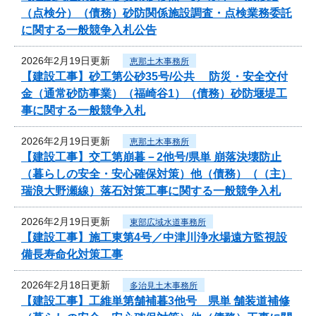
（点検分）（債務）砂防関係施設調査・点検業務委託
に関する一般競争入札公告
2026年2月19日更新
恵那土木事務所
【建設工事】砂工第公砂35号/公共 防災・安全交付
金（通常砂防事業）（福崎谷1）（債務）砂防堰堤工
事に関する一般競争入札
2026年2月19日更新
恵那土木事務所
【建設工事】交工第崩暮－2他号/県単 崩落決壊防止
（暮らしの安全・安心確保対策）他（債務）（（主）
瑞浪大野瀬線）落石対策工事に関する一般競争入札
2026年2月19日更新
東部広域水道事務所
【建設工事】施工東第4号／中津川浄水場遠方監視設
備長寿命化対策工事
2026年2月18日更新
多治見土木事務所
【建設工事】工維単第舗補暮3他号 県単 舗装道補修