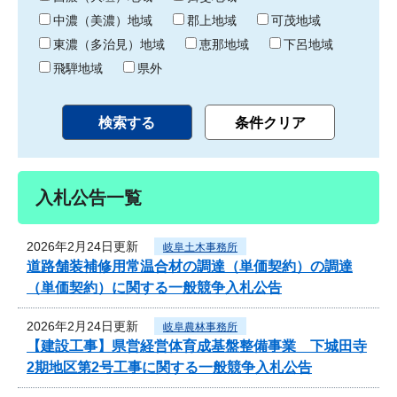
中濃（美濃）地域
郡上地域
可茂地域
東濃（多治見）地域
恵那地域
下呂地域
飛騨地域
県外
入札公告一覧
2026年2月24日更新
岐阜土木事務所
道路舗装補修用常温合材の調達（単価契約）の調達
（単価契約）に関する一般競争入札公告
2026年2月24日更新
岐阜農林事務所
【建設工事】県営経営体育成基盤整備事業 下城田寺
2期地区第2号工事に関する一般競争入札公告