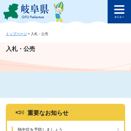
ペ
メ
このページの本文へ
ー
ニ
メ
ジ
ュ
ニ
の
ー
ュ
先
を
ー
頭
飛
トップページ
>
入札・公売
で
ば
す
し
入札・公売
。
て
本
文
へ
重要なお知らせ
熱中症を予防しましょう