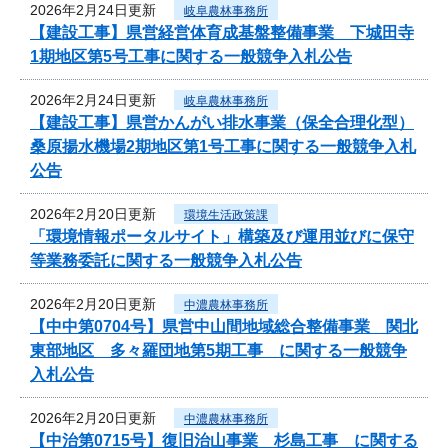
2026年2月24日更新
岐阜農林事務所
【建設工事】県営経営体育成基盤整備事業 下城田寺
1期地区第5号工事に関する一般競争入札公告
2026年2月24日更新
岐阜農林事務所
【建設工事】県営かんがい排水事業（保全合理化型）
桑原揚水機場2期地区第1号工事に関する一般競争入札
公告
2026年2月20日更新
環境生活政策課
「環境情報ポータルサイト」構築及び運用並びに保守
等業務委託に関する一般競争入札公告
2026年2月20日更新
中濃農林事務所
【中中第0704号】県営中山間地域総合整備事業 関北
東部地区 多々羅団地第5期工事 に関する一般競争
入札公告
2026年2月20日更新
中濃農林事務所
【中治第0715号】復旧治山事業 杉島工事 に関する