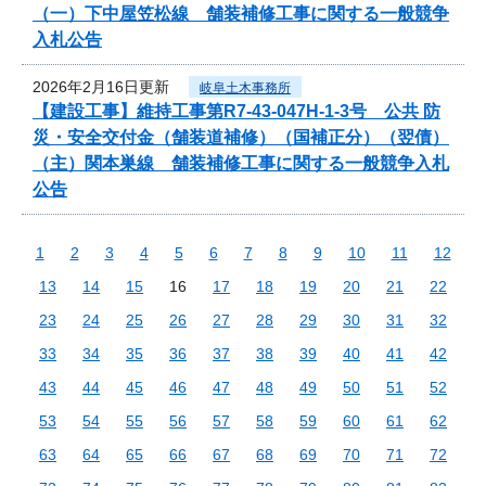
（一）下中屋笠松線 舗装補修工事に関する一般競争
入札公告
2026年2月16日更新
岐阜土木事務所
【建設工事】維持工事第R7-43-047H-1-3号 公共 防
災・安全交付金（舗装道補修）（国補正分）（翌債）
（主）関本巣線 舗装補修工事に関する一般競争入札
公告
1
2
3
4
5
6
7
8
9
10
11
12
13
14
15
16
17
18
19
20
21
22
23
24
25
26
27
28
29
30
31
32
33
34
35
36
37
38
39
40
41
42
43
44
45
46
47
48
49
50
51
52
53
54
55
56
57
58
59
60
61
62
63
64
65
66
67
68
69
70
71
72