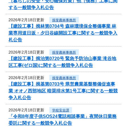
（暮らしの安全・安心確保対策）他（債務）工事に関
する一般競争入札公告
2026年2月18日更新
揖斐農林事務所
【建設工事】揖林第0704号 森林環境保全整備事業 林
業専用道日坂・夕日谷線開設工事に関する一般競争入
札公告
2026年2月18日更新
揖斐農林事務所
【建設工事】揖治第0720号 緊急予防治山事業 滝谷地
区工事(ゼロ国)に関する一般競争入札公告
2026年2月18日更新
揖斐農林事務所
【建設工事】揖基第0703号 県営農業基盤整備促進事
業 オオノ西部地区 暗渠排水第1号工事に関する一般競
争入札公告
2026年2月18日更新
学校安全課
「令和8年度子供SOS24電話相談事業」夜間休日業務
委託に関する一般競争入札公告