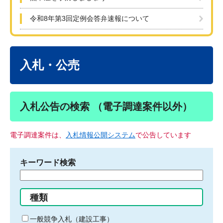
令和8年第3回定例会答弁速報について
本
文
入札・公売
入札公告の検索 （電子調達案件以外）
電子調達案件は、
入札情報公開システム
で公告しています
キーワード検索
検
索
す
種類
る
キ
一般競争入札（建設工事）