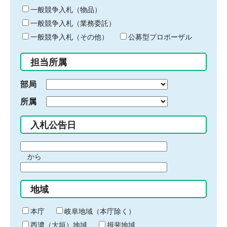
ー
一般競争入札（物品）
ワ
一般競争入札（業務委託）
ー
ド
一般競争入札（その他）
公募型プロポーザル
を
入
担当所属
力
部局
所属
入札公告日
期
から
間
期
の
間
始
地域
の
ま
終
り
わ
本庁
岐阜地域（本庁除く）
り
西濃（大垣）地域
揖斐地域