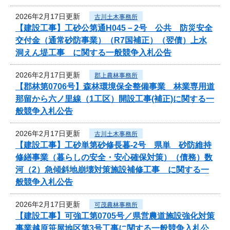
2026年2月17日更新
古川土木事務所
【建設工事】工砂公第通H045－2号 公共 防災安全
交付金（通常砂防事業）（R7国補正）（翌債）上水
洞えん堤工事 に関する一般競争入札公告
2026年2月17日更新
郡上農林事務所
【郡林第0706号】森林環境保全整備事業 林業専用道
那留から六ノ里線（1工区）開設工事(補正)に関する一
般競争入札公告
2026年2月17日更新
古川土木事務所
【建設工事】工砂単第砂修長暮-2号 県単 砂防維持
修繕事業（暮らしの安全・安心確保対策）（債務）数
河（2）急傾斜地崩壊対策施設補修工事 に関する一
般競争入札公告
2026年2月17日更新
可茂農林事務所
【建設工事】可強工第0705号／県営農道施設強化対策
事業越原笹屋地区第3号工事に関する一般競争入札公