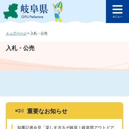
ペ
メ
このページの本文へ
ー
ニ
メ
ジ
ュ
ニ
の
ー
ュ
先
を
ー
頭
飛
トップページ
>
入札・公売
で
ば
す
し
入札・公売
。
て
本
文
へ
重要なお知らせ
知事記者会見「楽しすぎるぞ岐阜！岐阜県アウトドア