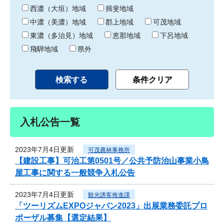
り
西濃（大垣）地域
揖斐地域
中濃（美濃）地域
郡上地域
可茂地域
東濃（多治見）地域
恵那地域
下呂地域
飛騨地域
県外
入札公告一覧
2023年7月4日更新
可茂農林事務所
【建設工事】可治工第0501号／公共予防治山事業小鳥
屋工事に関する一般競争入札公告
2023年7月4日更新
観光誘客推進課
「ツーリズムEXPOジャパン2023」出展業務委託プロ
ポーザル募集【選定結果】