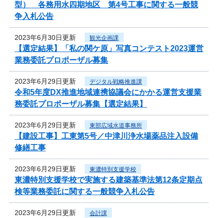
型） 各務用水四期地区 第4号工事に関する一般競
争入札公告
2023年6月30日更新
観光企画課
【選定結果】「私の関ケ原」写真コンテスト2023運営
業務委託プロポーザル募集
2023年6月29日更新
デジタル戦略推進課
令和5年度DX推進地域連携協議会にかかる運営支援業
務委託プロポーザル募集【選定結果】
2023年6月29日更新
東部広域水道事務所
【建設工事】工東第5号／中津川浄水場薬品注入設備
修繕工事
2023年6月29日更新
東濃特別支援学校
東濃特別支援学校で実施する建築基準法第12条定期点
検等業務委託に関する一般競争入札公告
2023年6月29日更新
会計課