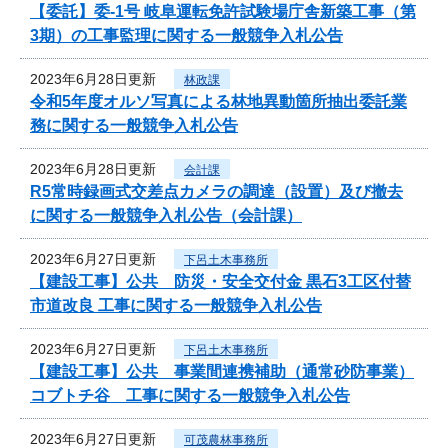
【委託】委-1号 岐阜運転免許試験場庁舎新築工事（第
3期）の工事監理に関する一般競争入札公告
2023年6月28日更新
林政課
令和5年度オルソ写真による林地異動箇所抽出委託業
務に関する一般競争入札公告
2023年6月28日更新
会計課
R5常時録画式交差点カメラの調達（設置）及び撤去
に関する一般競争入札公告（会計課）
2023年6月27日更新
下呂土木事務所
【建設工事】公共 防災・安全交付金 黒石3工区付替
市道改良 工事に関する一般競争入札公告
2023年6月27日更新
下呂土木事務所
【建設工事】公共 事業間連携補助（通常砂防事業）
コブトチ谷 工事に関する一般競争入札公告
2023年6月27日更新
可茂農林事務所