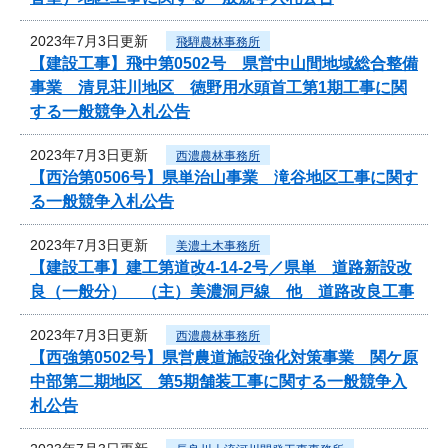
2023年7月3日更新
飛騨農林事務所
【建設工事】飛中第0502号 県営中山間地域総合整備
事業 清見荘川地区 徳野用水頭首工第1期工事に関
する一般競争入札公告
2023年7月3日更新
西濃農林事務所
【西治第0506号】県単治山事業 滝谷地区工事に関す
る一般競争入札公告
2023年7月3日更新
美濃土木事務所
【建設工事】建工第道改4-14-2号／県単 道路新設改
良（一般分） （主）美濃洞戸線 他 道路改良工事
2023年7月3日更新
西濃農林事務所
【西強第0502号】県営農道施設強化対策事業 関ケ原
中部第二期地区 第5期舗装工事に関する一般競争入
札公告