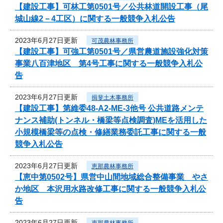
【建設工事】可林工第0501号／公共林道開設工事（尾
城山線2－4工区）に関する一般競争入札公告
2023年6月27日更新
可茂農林事務所
【建設工事】可強工第0501号／県営農道施設強化対策
事業八百津地区 第4号工事に関する一般競争入札公
告
2023年6月27日更新
揖斐土木事務所
【建設工事】第維委48-A2-ME-3他号 公共道路メンテ
ナンス補助(トンネル・橋梁等点検調査)MEを活用した
小規模橋梁等の点検・修繕業務委託工事に関する一般
競争入札公告
2023年6月27日更新
恵那農林事務所
【恵中第0502号】県営中山間地域総合整備事業 やさ
か地区 本沢用水路改修工事に関する一般競争入札公
告
2023年6月27日更新
恵那農林事務所