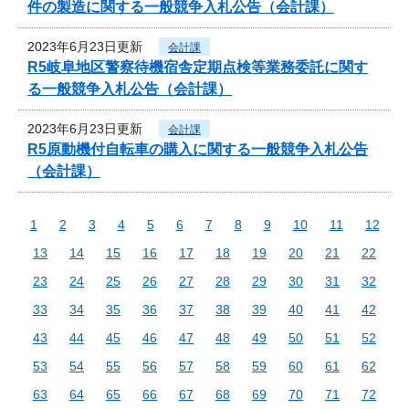
件の製造に関する一般競争入札公告（会計課）
2023年6月23日更新
会計課
R5岐阜地区警察待機宿舎定期点検等業務委託に関す
る一般競争入札公告（会計課）
2023年6月23日更新
会計課
R5原動機付自転車の購入に関する一般競争入札公告
（会計課）
1
2
3
4
5
6
7
8
9
10
11
12
13
14
15
16
17
18
19
20
21
22
23
24
25
26
27
28
29
30
31
32
33
34
35
36
37
38
39
40
41
42
43
44
45
46
47
48
49
50
51
52
53
54
55
56
57
58
59
60
61
62
63
64
65
66
67
68
69
70
71
72