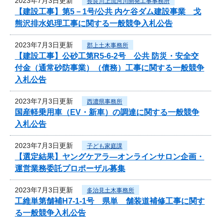
2023年7月3日更新
長良川上流河川開発工事事務所
【建設工事】第5－1号/公共 内ケ谷ダム建設事業 戈
熊沢排水処理工事に関する一般競争入札公告
2023年7月3日更新
郡上土木事務所
【建設工事】公砂工第R5-6-2号 公共 防災・安全交
付金（通常砂防事業）（債務）工事に関する一般競争
入札公告
2023年7月3日更新
西濃県事務所
国産軽乗用車（EV・新車）の調達に関する一般競争
入札公告
2023年7月3日更新
子ども家庭課
【選定結果】ヤングケアラ―オンラインサロン企画・
運営業務委託プロポーザル募集
2023年7月3日更新
多治見土木事務所
工維単第舗補H7-1-1号 県単 舗装道補修工事に関す
る一般競争入札公告