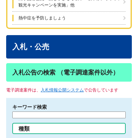
観光キャンペーンを実施」他
熱中症を予防しましょう
本
文
入札・公売
入札公告の検索 （電子調達案件以外）
電子調達案件は、
入札情報公開システム
で公告しています
キーワード検索
検
索
す
種類
る