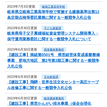
2023年7月3日更新
岐南工業高等学校
岐阜県立岐南工業高等学校で実施する建築基準法第12
条定期点検等委託業務に関する一般競争入札公告
2023年6月30日更新
子ども家庭課
岐阜県母子父子寡婦福祉資金管理システム開発導入・
保守運用業務委託に関する一般競争入札について
2023年6月30日更新
揖斐農林事務所
【建設工事】揖経第0501号 県営経営体育成基盤整備
事業 更地方地区 第2号第3期工事に関する一般競争
入札公告
2023年6月30日更新
文化創造課
【建設工事】飛騨・世界生活文化センター高圧ケーブ
ル改修工事に関する一般競争入札公告
2023年6月30日更新
岐阜農林事務所
【建設工事】県営かんがい排水事業（保全合理化