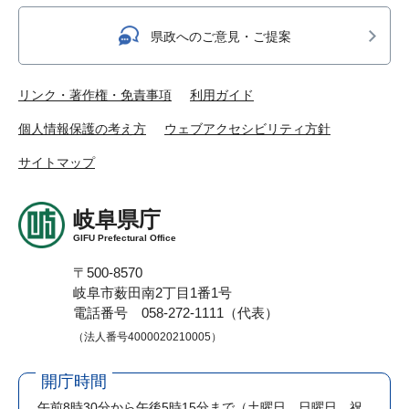
県政へのご意見・ご提案
リンク・著作権・免責事項
利用ガイド
個人情報保護の考え方
ウェブアクセシビリティ方針
サイトマップ
岐阜県庁
GIFU Prefectural Office
〒500-8570
岐阜市薮田南2丁目1番1号
電話番号 058-272-1111（代表）
（法人番号4000020210005）
開庁時間
午前8時30分から午後5時15分まで
（土曜日、日曜日、祝