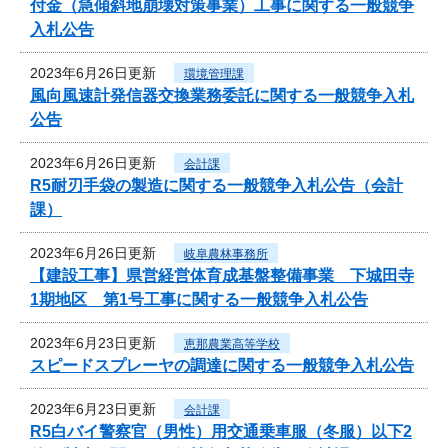
付金（急傾斜地崩壊対策事業）工事に関する一般競争
入札公告
2023年6月26日更新
環境管理課
風向風速計発信器交換業務委託に関する一般競争入札
公告
2023年6月26日更新
会計課
R5耐刃手袋の製造に関する一般競争入札公告（会計
課）
2023年6月26日更新
岐阜農林事務所
【建設工事】県営経営体育成基盤整備事業 下城田寺
1期地区 第1号工事に関する一般競争入札公告
2023年6月23日更新
恵那農業高等学校
スピードスプレーヤの調達に関する一般競争入札公告
2023年6月23日更新
会計課
R5白バイ警察官（男性）用交通乗車服（冬服）以下2