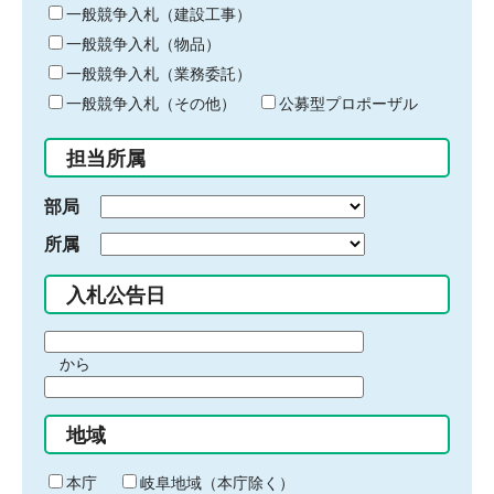
キ
一般競争入札（建設工事）
ー
一般競争入札（物品）
ワ
一般競争入札（業務委託）
ー
ド
一般競争入札（その他）
公募型プロポーザル
を
入
担当所属
力
部局
所属
入札公告日
期
から
間
期
の
間
始
地域
の
ま
終
り
わ
本庁
岐阜地域（本庁除く）