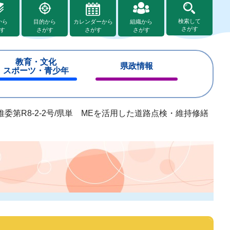
検索して
から
目的から
カレンダーから
組織から
さがす
す
さがす
さがす
さがす
教育・文化
県政情報
スポーツ・青少年
閉
閉
じ
じ
る
る
委第R8-2-2号/県単 MEを活用した道路点検・維持修繕