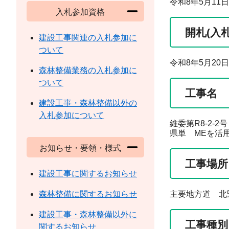
令和8年5月11日
入札参加資格
開札(入
建設工事関連の入札参加に
ついて
令和8年5月20日
森林整備業務の入札参加に
ついて
工事名
建設工事・森林整備以外の
入札参加について
維委第R8-2-2号
県単 MEを活
お知らせ・要領・様式
工事場所
建設工事に関するお知らせ
森林整備に関するお知らせ
主要地方道 北野
建設工事・森林整備以外に
工事種別
関するお知らせ