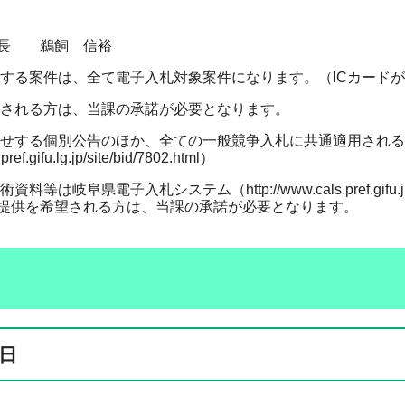
所長 鵜飼 信裕
告する案件は、全て電子入札対象案件になります。（ICカード
望される方は、当課の承諾が必要となります。
らせする個別公告のほか、全ての一般競争入札に共通適用され
ef.gifu.lg.jp/site/bid/7802.html）
資料等は岐阜県電子入札システム（http://www.cals.pref
提供を希望される方は、当課の承諾が必要となります。
日