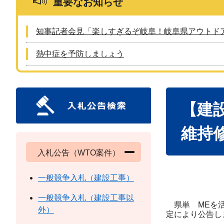
重要なお知らせ
知事記者会見「楽しすぎるぞ岐阜！岐阜県アウトド
熱中症を予防しましょう
本
【建設
文
維持
入札公告（WTO案件）
一般競争入札（建設工事）
一般競争入札（建設工事以
県単 MEを活
外）
定により公告し