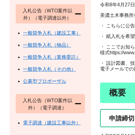
令和8年4月27日
入札公告（WTO案件以
美濃土木事務
外）（電子調達以外）
・ こちらに公
一般競争入札（建設工事）
・ 紙入札を希
一般競争入札（物品）
・ ここでお知
様式https://www.pr
一般競争入札（業務委託）
・ 設計図書、技術
電子メールでの
一般競争入札（その他）
公募型プロポーザル
概要
入札公告（WTO案件以
外）（電子調達）
申請締切
電子調達（建設工事以外）