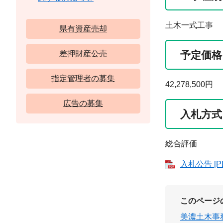
土木一式工事
県有資産売却
差押財産公売
予定価格
指定管理者の募集
42,278,500円
広告の募集
入札方式
総合評価
入札公告 [P
このページ
美濃土木事