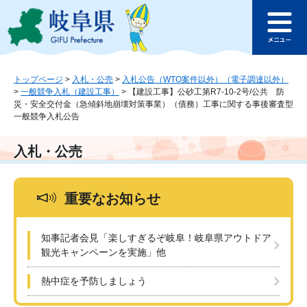
ペ
メ
このページの本文へ
ー
ニ
メ
ジ
ュ
ニ
の
ー
ュ
先
を
ー
頭
飛
トップページ
>
入札・公売
>
入札公告（WTO案件以外）（電子調達以外）
>
一般競争入札（建設工事）
>
【建設工事】公砂工第R7-10-2号/公共 防
で
ば
災・安全交付金（急傾斜地崩壊対策事業）（債務）工事に関する事後審査型
す
し
一般競争入札公告
。
て
本
入札・公売
文
へ
重要なお知らせ
知事記者会見「楽しすぎるぞ岐阜！岐阜県アウトドア
観光キャンペーンを実施」他
熱中症を予防しましょう