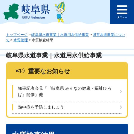
ペ
メ
このページの本文へ
ー
ニ
メ
ジ
ュ
ニ
の
ー
ュ
先
を
ー
頭
飛
トップページ
>
岐阜県水道事業｜水道用水供給事業
>
県営水道事業につい
て
>
水質管理
>
水質検査結果
で
ば
す
し
。
て
岐阜県水道事業｜水道用水供給事業
本
文
重要なお知らせ
へ
知事記者会見「『岐阜県 みんなの健康・福祉ひろ
ば』開催」他
熱中症を予防しましょう
本
文