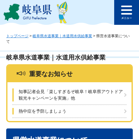
ペ
メ
このページの本文へ
ー
ニ
メ
ジ
ュ
ニ
の
ー
ュ
先
を
ー
頭
飛
トップページ
>
岐阜県水道事業｜水道用水供給事業
>
県営水道事業につい
て
で
ば
す
し
。
て
岐阜県水道事業｜水道用水供給事業
本
文
重要なお知らせ
へ
知事記者会見「楽しすぎるぞ岐阜！岐阜県アウトドア
観光キャンペーンを実施」他
熱中症を予防しましょう
本
文