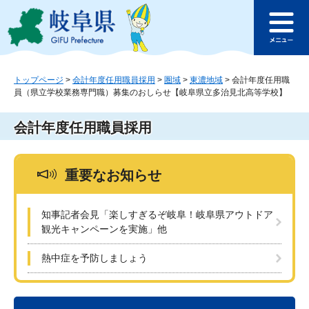
ペ
メ
このページの本文へ
ー
ニ
メ
ジ
ュ
ニ
の
ー
ュ
先
を
ー
頭
飛
トップページ
>
会計年度任用職員採用
>
圏域
>
東濃地域
>
会計年度任用職
員（県立学校業務専門職）募集のおしらせ【岐阜県立多治見北高等学校】
で
ば
す
し
。
て
会計年度任用職員採用
本
文
へ
重要なお知らせ
知事記者会見「楽しすぎるぞ岐阜！岐阜県アウトドア
観光キャンペーンを実施」他
熱中症を予防しましょう
本