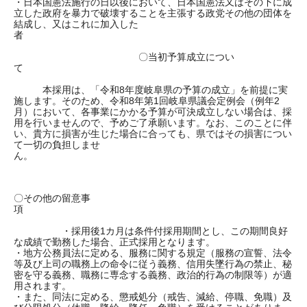
・日本国憲法施行の日以後において、日本国憲法又はその下に成
立した政府を暴力で破壊することを主張する政党その他の団体を
結成し、又はこれに加入した
者
〇当初予算成立につい
て
本採用は、「令和8年度岐阜県の予算の成立」を前提に実
施します。そのため、令和8年第1回岐阜県議会定例会（例年2
月）において、各事業にかかる予算が可決成立しない場合は、採
用を行いませんので、予めご了承願います。なお、このことに伴
い、貴方に損害が生じた場合に合っても、県ではその損害につい
て一切の負担しませ
ん。
〇その他の留意事
項
・採用後1カ月は条件付採用期間とし、この期間良好
な成績で勤務した場合、正式採用となります。
・地方公務員法に定める、服務に関する規定（服務の宣誓、法令
等及び上司の職務上の命令に従う義務、信用失墜行為の禁止、秘
密を守る義務、職務に専念する義務、政治的行為の制限等）が適
用されます。
・また、同法に定める、懲戒処分（戒告、減給、停職、免職）及