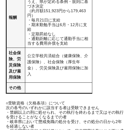
うえ、県が定める条例・規則に基
づき決定
（約月額151,923円から179,463
円）
報酬
・毎月21日に支給
・期末勤勉手当は6月・12月に支
給
・定期昇給なし
・通勤距離に応じて通勤手当に相
当する費用弁償を支給
社会保
公立学校共済組合（健康保険、介
険、労
護保険）、社会保険（厚生年
災保険
金）、労災保険及び雇用保険に加
及び雇
入
用保険
その他
○受験資格（欠格条項）について
次の各号のいずれかに該当する者は受験できません
・禁錮以上の刑に処せられ、その執行を終わるまで又はその執行
を受けることがなくなるまでの者
・岐阜県において懲戒免職の処分を受け、その処分の日から2年
を経過しない者