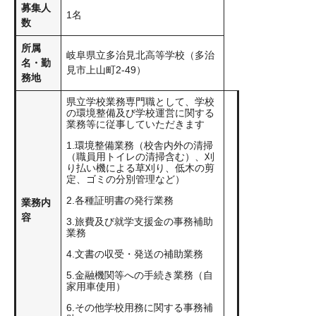
募集人
1名
数
所属
岐阜県立多治見北高等学校（多治
名・勤
見市上山町2-49）
務地
県立学校業務専門職として、学校
の環境整備及び学校運営に関する
業務等に従事していただきます
1.環境整備業務（校舎内外の清掃
（職員用トイレの清掃含む）、刈
り払い機による草刈り、低木の剪
定、ゴミの分別管理など）
2.各種証明書の発行業務
業務内
容
3.旅費及び就学支援金の事務補助
業務
4.文書の収受・発送の補助業務
5.金融機関等への手続き業務（自
家用車使用）
6.その他学校用務に関する事務補