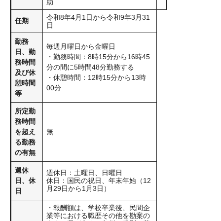
助
令和8年4月1日から令和9年3月31
任期
日
勤務
毎週月曜日から金曜日
日、勤
・勤務時間：8時15分から16時45
務時間
分の間に5時間48分勤務する
及び休
・休憩時間：12時15分から13時
憩時間
00分
等
所定勤
務時間
を超え
無
る勤務
の有無
週休
週休日：土曜日、日曜日
日、休
休日：国民の祝日、年末年始（12
月29日から1月3日）
日
・報酬額は、学校卒業後、民間企
業等における職歴その他を勘案の