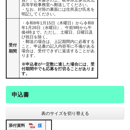
員）」と朱書きの上、岐阜県立多治見北
高等学校事務室へ郵送してください。
・なお、封筒の裏面には住所及び氏名を
明記してください。
・令和8年1月15日（木曜日）から令和8
年1月28日（水曜日）、午前9時から午
後4時まで。ただし、土曜日、日曜日及
び祝日を除く。
・郵送の場合は、上記期間内に必着する
受付
こと。申込書の記入内容等に不備がある
場合は、受付できずに返送することがあ
期間
ります。
※申込者が一定数に達した場合には、受
付期間中でも応募を打切ることがありま
す。
申込書
表のサイズを切り替える
添付資料
採