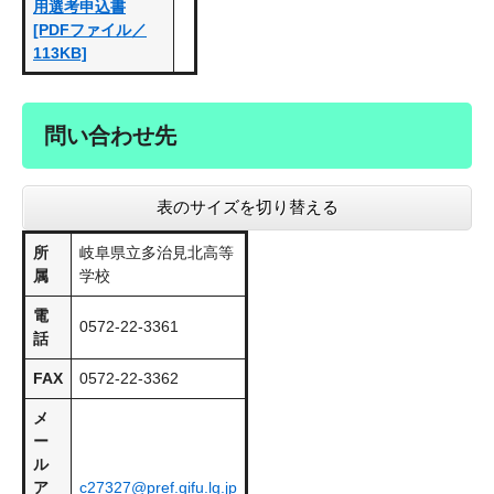
用選考申込書
[PDFファイル／
113KB]
問い合わせ先
表のサイズを切り替える
所
岐阜県立多治見北高等
属
学校
電
0572-22-3361
話
FAX
0572-22-3362
メ
ー
ル
ア
c27327@pref.gifu.lg.jp