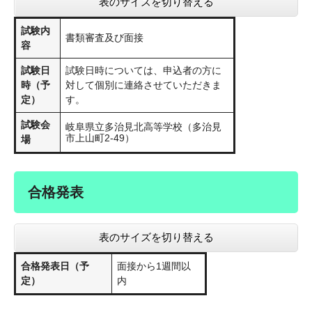
表のサイズを切り替える
試験内
書類審査及び面接
容
試験日
試験日時については、申込者の方に
時（予
対して個別に連絡させていただきま
定）
す。
試験会
岐阜県立多治見北高等学校（多治見
市上山町2-49）
場
合格発表
表のサイズを切り替える
合格発表日（予
面接から1週間以
定）
内