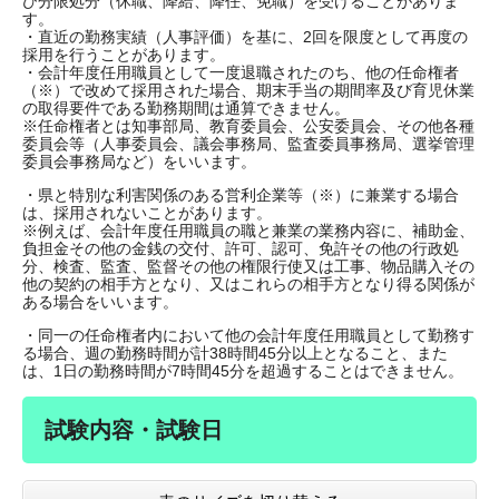
び分限処分（休職、降給、降任、免職）を受けることがありま
す。
・直近の勤務実績（人事評価）を基に、2回を限度として再度の
採用を行うことがあります。
・会計年度任用職員として一度退職されたのち、他の任命権者
（※）で改めて採用された場合、期末手当の期間率及び育児休業
の取得要件である勤務期間は通算できません。
※任命権者とは知事部局、教育委員会、公安委員会、その他各種
委員会等（人事委員会、議会事務局、監査委員事務局、選挙管理
委員会事務局など）をいいます。
・県と特別な利害関係のある営利企業等（※）に兼業する場合
は、採用されないことがあります。
※例えば、会計年度任用職員の職と兼業の業務内容に、補助金、
負担金その他の金銭の交付、許可、認可、免許その他の行政処
分、検査、監査、監督その他の権限行使又は工事、物品購入その
他の契約の相手方となり、又はこれらの相手方となり得る関係が
ある場合をいいます。
・同一の任命権者内において他の会計年度任用職員として勤務す
る場合、週の勤務時間が計38時間45分以上となること、また
は、1日の勤務時間が7時間45分を超過することはできません。
試験内容・試験日