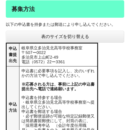
募集方法
以下の申込書を持参または郵送により申し込んでください。
表のサイズを切り替える
岐阜県立多治見北高等学校事務室
申込
〒507ー0022
書提
多治見市上山町2-49
出先
電話（0572）22ー3361
申込書に必要事項を記入し、次のいずれ
かの方法で申し込んでください。
※応募される方は、事前に上記の申込書
提出先へ電話で連絡願います。
申込書を持参する場合
・岐阜県立多治見北高等学校事務室へ提
申込
出してください。
方法
申込書を郵送する場合
・必ず郵便追跡が可能な特定記録郵便又
は簡易書留郵便にして、封筒の表に、
「採用選考申込 （会計年度任用職