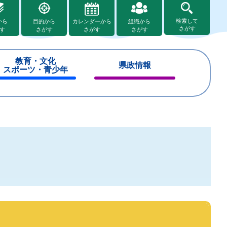
検索して
から
目的から
カレンダーから
組織から
さがす
す
さがす
さがす
さがす
教育・文化
県政情報
スポーツ・青少年
閉
閉
じ
じ
る
る