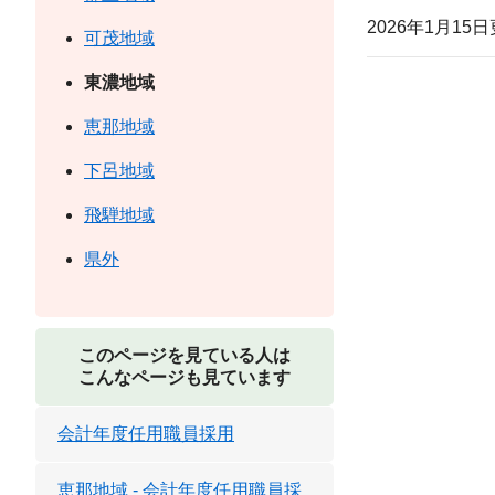
2026年1月15
可茂地域
東濃地域
恵那地域
下呂地域
飛騨地域
県外
このページを見ている人は
こんなページも見ています
会計年度任用職員採用
恵那地域 - 会計年度任用職員採