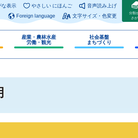
このページの本文へ
がな表示
やさしい にほんご
音声読み上げ
分類
Foreign language
文字サイズ・色変更
さが
産業・農林水産
社会基盤
労働・観光
まちづくり
閉
閉
じ
じ
る
る
用