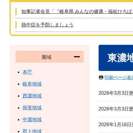
知事記者会見「『岐阜県 みんなの健康・福祉ひろば
熱中症を予防しましょう
本
東濃
文
圏域
本庁
印刷ページ表
岐阜地域
2026年3月3日
西濃地域
揖斐地域
2026年3月3日
中濃地域
2026年1月16
郡上地域