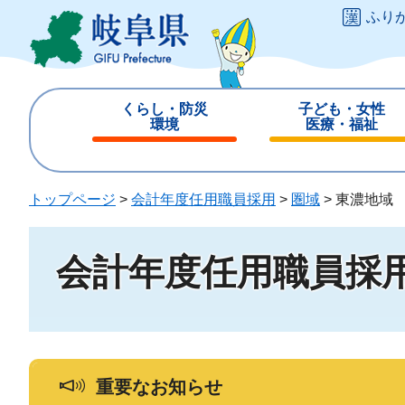
ペ
メ
ふり
ー
ニ
ジ
ュ
の
ー
先
を
くらし・防災
子ども・女性
頭
飛
環境
医療・福祉
で
ば
閉
閉
す
し
じ
じ
。
て
る
る
トップページ
>
会計年度任用職員採用
>
圏域
>
東濃地域
本
文
へ
会計年度任用職員採
重要なお知らせ