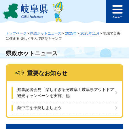
ペ
メ
このページの本文へ
ー
ニ
メ
ジ
ュ
ニ
の
ー
ュ
先
を
ー
頭
飛
トップページ
>
県政ホットニュース
>
2025年
>
2025年11月
>
地域で災害
に備える 楽しく学んで防災キャンプ
で
ば
す
し
。
て
県政ホットニュース
本
文
へ
重要なお知らせ
知事記者会見「楽しすぎるぞ岐阜！岐阜県アウトドア
観光キャンペーンを実施」他
熱中症を予防しましょう
本