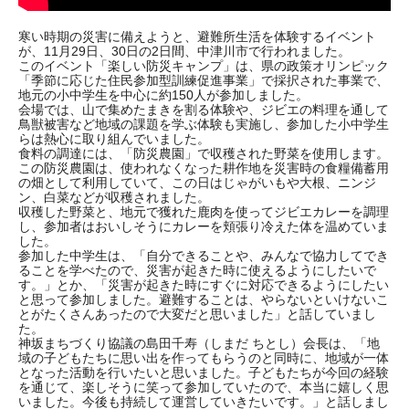
寒い時期の災害に備えようと、避難所生活を体験するイベント
が、11月29日、30日の2日間、中津川市で行われました。
このイベント「楽しい防災キャンプ」は、県の政策オリンピック
「季節に応じた住民参加型訓練促進事業」で採択された事業で、
地元の小中学生を中心に約150人が参加しました。
会場では、山で集めたまきを割る体験や、ジビエの料理を通して
鳥獣被害など地域の課題を学ぶ体験も実施し、参加した小中学生
らは熱心に取り組んでいました。
食料の調達には、「防災農園」で収穫された野菜を使用します。
この防災農園は、使われなくなった耕作地を災害時の食糧備蓄用
の畑として利用していて、この日はじゃがいもや大根、ニンジ
ン、白菜などが収穫されました。
収穫した野菜と、地元で獲れた鹿肉を使ってジビエカレーを調理
し、参加者はおいしそうにカレーを頬張り冷えた体を温めていま
した。
参加した中学生は、「自分できることや、みんなで協力してでき
ることを学べたので、災害が起きた時に使えるようにしたいで
す。」とか、「災害が起きた時にすぐに対応できるようにしたい
と思って参加しました。避難することは、やらないといけないこ
とがたくさんあったので大変だと思いました」と話していまし
た。
神坂まちづくり協議の島田千寿（しまだ ちとし）会長は、「地
域の子どもたちに思い出を作ってもらうのと同時に、地域が一体
となった活動を行いたいと思いました。子どもたちが今回の経験
を通じて、楽しそうに笑って参加していたので、本当に嬉しく思
いました。今後も持続して運営していきたいです。」と話しまし