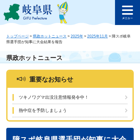
ペ
メ
このページの本文へ
ー
ニ
メ
ジ
ュ
ニ
の
ー
ュ
先
を
ー
頭
飛
トップページ
>
県政ホットニュース
>
2025年
>
2025年11月
>
障スポ岐阜
県選手団が知事に大会結果を報告
で
ば
す
し
。
て
県政ホットニュース
本
文
へ
重要なお知らせ
ツキノワグマ出没注意情報発令中！
熱中症を予防しましょう
本
文
障スポ岐阜県選手団が知事に大会