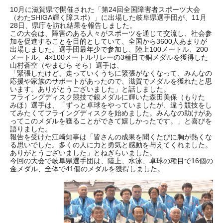
10月に滋賀県で開催された「第24回全国障害者スポーツ大会
（わたSHIGA輝く障スポ）」に出場した岐阜県選手団が、11月
28日、県庁を訪れ結果を報告しました。
この大会は、障害のある人々がスポーツを通じて交流し、社会参
加を促進することを目的としていて、全国から3600人あまりが
出場しました。選手団最年少で参加し、陸上100メートル、200
メートル、4×100メートルリレーの3種目で銅メダルを獲得した
山村蒼空（やまむら そら）選手は、
「緊張したけど、走っていくうちに緊張がなくなって、みんなの
応援や家族のサポートがあったので、滋賀でメダルを獲れたと思
います。ありがとうございました」と話しました。
フライングディスク競技で銀メダルに輝いた森田美保（もりた
みほ）選手は、「ずっと卓球をやっていましたが、違う競技をし
てみたくてフライングディスクを始めました。みんなの助けがあ
ってこのメダルを獲ることができて嬉しかったです。」と喜びを
語りました。
報告を受けた江崎知事は「皆さんの成果を聞くたびに胸が熱くな
る思いでした。多くの人に力と勇気と感動を与えてくれました。
ありがとうございました」とねぎらいました。
今回の大会で岐阜県選手団は、陸上、水泳、卓球の種目で16個の
金メダル、全体で41個のメダルを獲得しました。