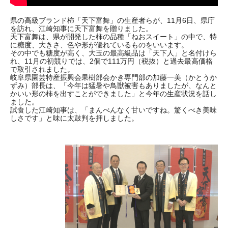
県の高級ブランド柿「天下富舞」の生産者らが、11月6日、県庁
を訪れ、江崎知事に天下富舞を贈りました。
天下富舞は、県が開発した柿の品種「ねおスイート」の中で、特
に糖度、大きさ、色や形が優れているものをいいます。
その中でも糖度が高く、大玉の最高級品は「天下人」と名付けら
れ、11月の初競りでは、2個で111万円（税抜）と過去最高価格
で取引されました。
岐阜県園芸特産振興会果樹部会かき専門部の加藤一美（かとうか
ずみ）部長は、「今年は猛暑や鳥獣被害もありましたが、なんと
かいい形の柿を出すことができました」と今年の生産状況を話し
ました。
試食した江崎知事は、「まんべんなく甘いですね。驚くべき美味
しさです」と味に太鼓判を押しました。