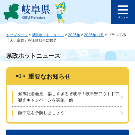
ペ
メ
このページの本文へ
ー
ニ
メ
ジ
ュ
ニ
の
ー
ュ
先
を
ー
頭
飛
トップページ
>
県政ホットニュース
>
2025年
>
2025年11月
>
ブランド柿
「天下富舞」を江崎知事に贈呈
で
ば
す
し
。
て
県政ホットニュース
本
文
へ
重要なお知らせ
知事記者会見「楽しすぎるぞ岐阜！岐阜県アウトドア
観光キャンペーンを実施」他
熱中症を予防しましょう
本