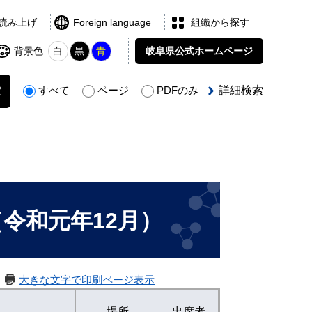
読み上げ
Foreign language
組織から探す
背景色
白
黒
青
岐阜県公式
ホームページ
すべて
ページ
PDFのみ
詳細検索
令和元年12月）
大きな文字で印刷ページ表示
場所
出席者