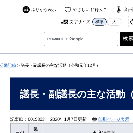
ふりがな表示
やさしい にほんご
音声
文字サイズ
標準
大
G
o
o
g
l
活動記録
>
議長・副議長の主な活動（令和元年12月）
e
カ
本
ス
文
議長・副議長の主な活動（
タ
ム
検
索
記事ID：0019303
2020年1月7日更新
印刷ページ表示
曜
日付
出席行事等