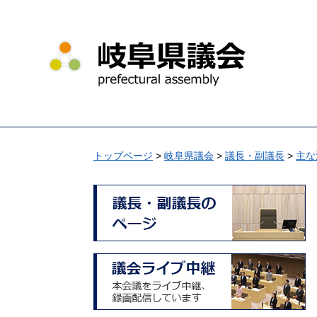
ペ
メ
ー
ニ
ジ
ュ
の
ー
先
を
頭
飛
で
ば
す
し
。
て
トップページ
>
岐阜県議会
>
議長・副議長
>
主な
本
文
へ