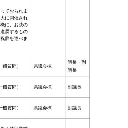
っておられま
盛大に開催され
契機に、お茶の
に進展するもの
と祝辞を述べま
議長・副
一般質問）
県議会棟
議長
一般質問）
県議会棟
副議長
一般質問）
県議会棟
副議長