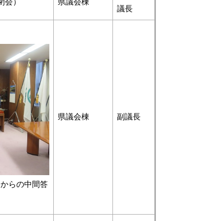
閉会）
県議会棟
議長
申
県議会棟
副議長
からの中間答