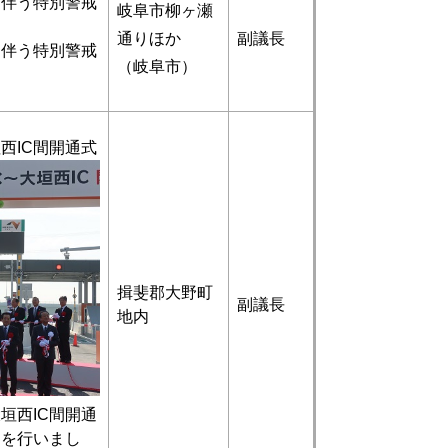
に伴う特別警戒
岐阜市柳ヶ瀬
通りほか
副議長
に伴う特別警戒
（岐阜市）
。
西IC間開通式
揖斐郡大野町
副議長
地内
垣西IC間開通
トを行いまし