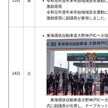
13日
金
令和元年度年末年始地域安全運動
激励巡視
令和元年度年末年始地域安全運動
激励巡視に副議長が参加しました
東海環状自動車道大野神戸ICー大垣
14日
土
東海環状自動車道大野神戸ICー大
式に副議長が出席し、テープカッ