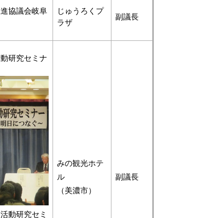
推進協議会岐阜
じゅうろくプ
副議長
ラザ
活動研究セミナ
みの観光ホテ
ル
副議長
（美濃市）
活動研究セミ