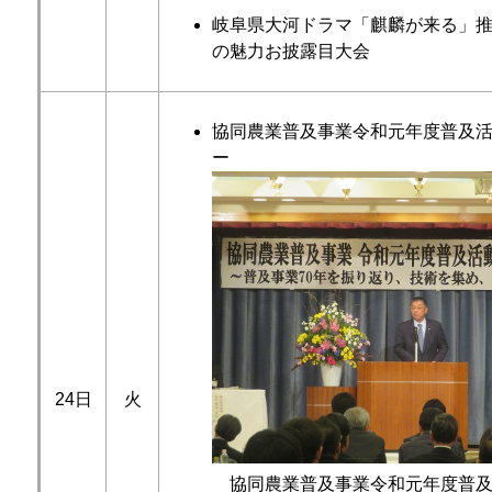
岐阜県大河ドラマ「麒麟が来る」
の魅力お披露目大会
協同農業普及事業令和元年度普及
ー
24日
火
協同農業普及事業令和元年度普及