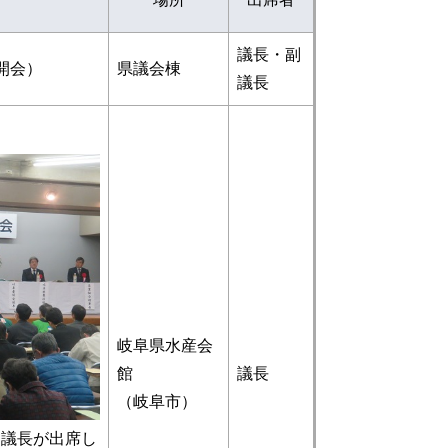
議長・副
開会）
県議会棟
議長
岐阜県水産会
館
議長
（岐阜市）
議長が出席し