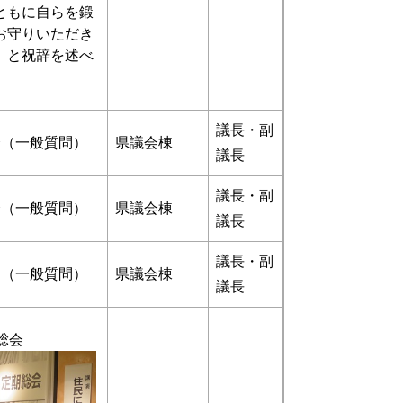
ともに自らを鍛
お守りいただき
」と祝辞を述べ
議長・副
会（一般質問）
県議会棟
議長
議長・副
会（一般質問）
県議会棟
議長
議長・副
会（一般質問）
県議会棟
議長
総会