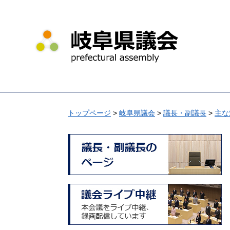
ペ
メ
ー
ニ
ジ
ュ
の
ー
先
を
頭
飛
で
ば
す
し
。
て
トップページ
>
岐阜県議会
>
議長・副議長
>
主な
本
文
へ