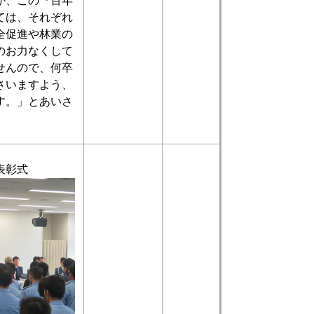
が、この『百年
ては、それぞれ
全促進や林業の
のお力なくして
せんので、何卒
さいますよう、
す。」とあいさ
表彰式