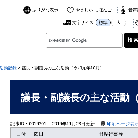
ふりがな表示
やさしい にほんご
音声
文字サイズ
標準
大
G
o
o
g
l
活動記録
>
議長・副議長の主な活動（令和元年10月）
e
カ
本
ス
文
議長・副議長の主な活動（
タ
ム
検
索
記事ID：0019301
2019年11月26日更新
印刷ページ表
日付
曜日
出席行事等