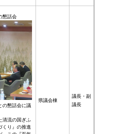
の懇話会
議長・副
県議会棟
議長
との懇話会に議
た清流の国ぎふ
づくり』の推進