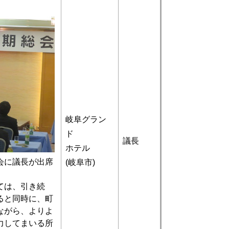
岐阜グラン
ド
議長
ホテル
会に議長が出席
(岐阜市)
ては、引き続
ると同時に、町
ながら、よりよ
力してまいる所