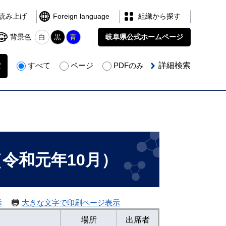
読み上げ
Foreign language
組織から探す
背景色
白
黒
青
岐阜県公式
ホームページ
すべて
ページ
PDFのみ
詳細検索
令和元年10月）
示
大きな文字で印刷ページ表示
場所
出席者