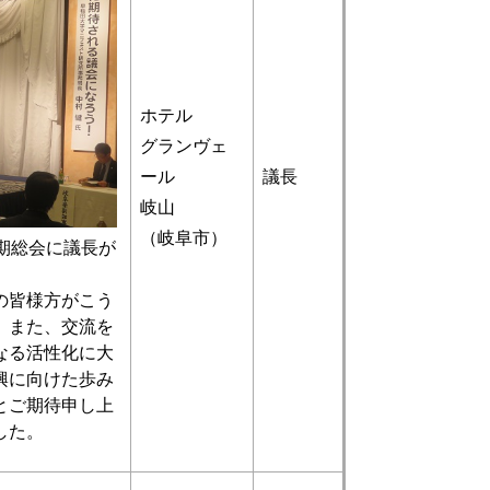
ホテル
グランヴェ
ール
議長
岐山
（岐阜市）
期総会に議長が
の皆様方がこう
、また、交流を
なる活性化に大
興に向けた歩み
とご期待申し上
した。