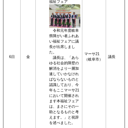
福祉フェア
令和元年度岐阜
県障がい者ふれあ
い福祉フェアに議
長が出席しまし
た。
マーサ21
6日
金
議長
議長は、「あら
（岐阜市）
ゆる社会的障壁の
解消をより一層加
速していかなけれ
ばならないものと
認識しており、今
年もここマーサ21
において開催され
ます本福祉フェア
は、まさにその一
助となるものと考
えます。」と祝辞
を述べました。