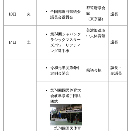
都道府県会
全国都道府県議会
館
10日
火
議長
議長会役員会
（東京都）
美濃加茂市
第24回ジャパンク
中央体育館
ラシックマスター
14日
土
議長
ズパワーリフティ
ング選手権
令和元年度第4回
議長・
県議会棟
定例会閉会
副議長
第74回国民体育大
会岐阜県選手団結
団式
第74回国民体育