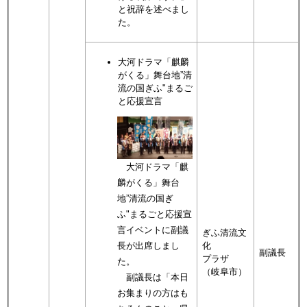
と祝辞を述べまし
た。
大河ドラマ「麒麟
がくる」舞台地”清
流の国ぎふ"まるご
と応援宣言
大河ドラマ「麒
麟がくる」舞台
地”清流の国ぎ
ふ"まるごと応援宣
言イベントに副議
ぎふ清流文
長が出席しまし
化
副議長
プラザ
た。
（岐阜市）
副議長は「本日
お集まりの方はも