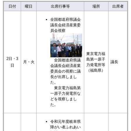
日付
曜日
出席行事等
場所
出席者
全国都道府県議会
議長会経済産業委
員会視察
東京電力福
2日・3
島第一原子
全国都道府県議
月・火
議長
力発電所等
日
会議長会経済産業
（福島県）
委員会の視察に議
長が出席しまし
た。
東京電力福島第
一原子力発電所な
どを視察しまし
た。
令和元年度岐阜県
障がい者ふれあい