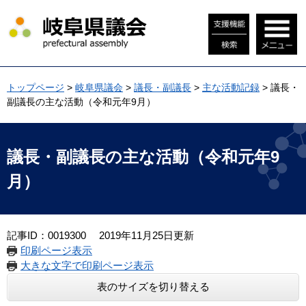
ペ
メ
ー
ニ
ジ
ュ
の
ー
先
を
頭
飛
トップページ
>
岐阜県議会
>
議長・副議長
>
主な活動記録
>
議長・
で
ば
副議長の主な活動（令和元年9月）
す
し
。
て
本
本
文
文
議長・副議長の主な活動（令和元年9
へ
月）
記事ID：0019300
2019年11月25日更新
印刷ページ表示
大きな文字で印刷ページ表示
表のサイズを切り替える