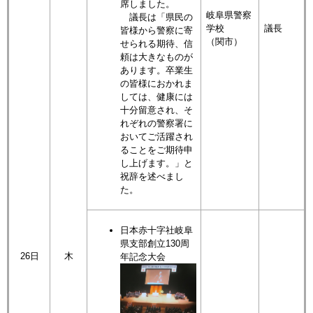
席しました。
岐阜県警察
議長は「県民の
学校
議長
皆様から警察に寄
（関市）
せられる期待、信
頼は大きなものが
あります。卒業生
の皆様におかれま
しては、健康には
十分留意され、そ
れぞれの警察署に
おいてご活躍され
ることをご期待申
し上げます。」と
祝辞を述べまし
た。
日本赤十字社岐阜
県支部創立130周
26日
木
年記念大会