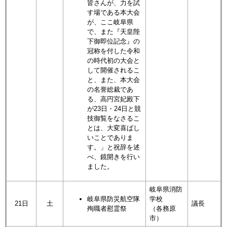
皆さんが、力を試
す場である本大会
が、ここ岐阜県
で、また『天皇陛
下御即位記念』の
冠称を付した令和
の時代初の大会と
して開催されるこ
と、また、本大会
の名誉総裁であ
る、高円宮妃殿下
が23日・24日と競
技御覧をなさるこ
とは、大変喜ばし
いことでありま
す。」と祝辞を述
べ、鏡開きを行い
ました。
岐阜県消防
岐阜県防災航空隊
学校
21日
土
議長
殉職者慰霊祭
（各務原
市）