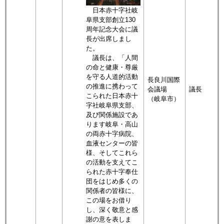
日本赤十字社岐
阜県支部創立130
周年記念大会に議
長が出席しまし
た。
議長は、「人間
の命と健康・尊厳
を守る人道的活動
長良川国際
の推進に携わって
会議場
議長
こられた日本赤十
（岐阜市）
字社岐阜県支部、
及び関係施設であ
ります岐阜・高山
の両赤十字病院、
血液センターの皆
様、そしてこれら
の活動を支えてこ
られた赤十字奉仕
団をはじめ多くの
関係者の皆様に、
この場をお借り
し、深く敬意と感
謝の意を表しま