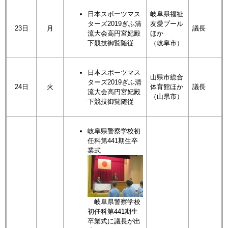
日本スポーツマス
岐阜県福祉
ターズ2019ぎふ清
友愛プール
23日
月
議長
流大会高円宮妃殿
ほか
下競技御覧随従
（岐阜市）
日本スポーツマス
山県市総合
ターズ2019ぎふ清
24日
火
体育館ほか
議長
流大会高円宮妃殿
（山県市）
下競技御覧随従
岐阜県警察学校初
任科第441期生卒
業式
岐阜県警察学校
初任科第441期生
卒業式に議長が出