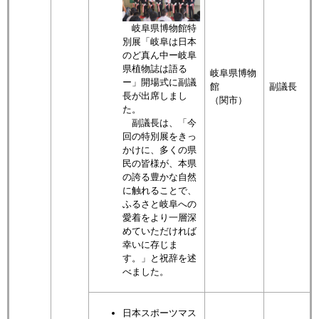
岐阜県博物館特
別展「岐阜は日本
のど真ん中ー岐阜
県植物誌は語る
岐阜県博物
ー」開場式に副議
館
副議長
長が出席しまし
（関市）
た。
副議長は、「今
回の特別展をきっ
かけに、多くの県
民の皆様が、本県
の誇る豊かな自然
に触れることで、
ふるさと岐阜への
愛着をより一層深
めていただければ
幸いに存じま
す。」と祝辞を述
べました。
日本スポーツマス