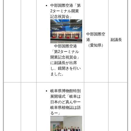
中部国際空港「第
2ターミナル開業
記念祝賀会」
中部国際空
港
副議長
（愛知県）
中部国際空港
「第2ターミナル
開業記念祝賀会」
に副議長が出席
し、鏡開きを行い
ました。
岐阜県博物館特別
展開場式「岐阜は
日本のど真ん中ー
岐阜県植物誌は語
るー」