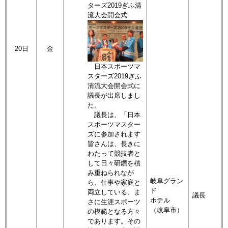
ターズ2019ぎふ清
流大会開会式
20日
金
日本スポーツマ
スターズ2019ぎふ
清流大会開会式に
議長が出席しまし
た。
議長は、「日本
スポーツマスター
ズに参加されます
皆さんは、長きに
わたって競技者と
して日々研鑽を積
み重ねられなが
岐阜グラン
ら、仕事や家庭と
ド
両立している、ま
議長
ホテル
さに生涯スポーツ
（岐阜市）
の模範となる方々
であります。その