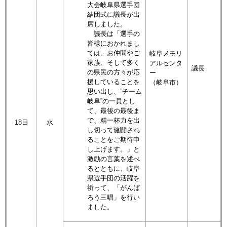
大会岐阜県選手団
結団式に議長が出
席しました。
議長は「選手の
皆様におかれまし
ては、お仲間やご
岐阜メモリ
家族、そして多く
アルセンタ
議長
の県民の方々が応
ー
援していることを
（岐阜市）
思い出し、”チーム
岐阜”の一員とし
て、最後の最後ま
で、精一杯力を出
18日
水
し切って健闘され
ることをご期待申
し上げます。」と
激励の言葉を述べ
るとともに、岐阜
県選手団の活躍を
祈って、「がんば
ろう三唱」を行い
ました。