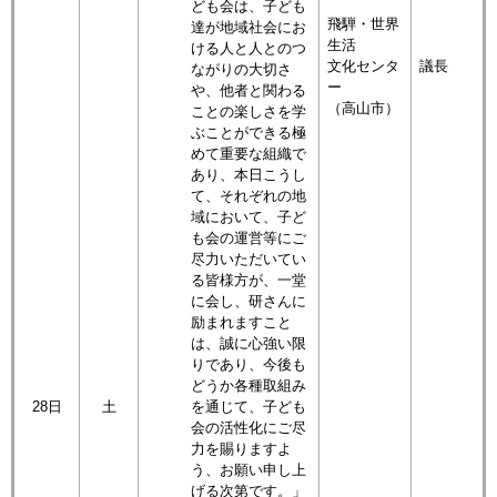
ども会は、子ども
飛騨・世界
達が地域社会にお
生活
ける人と人とのつ
文化センタ
議長
ながりの大切さ
ー
や、他者と関わる
（高山市）
ことの楽しさを学
ぶことができる極
めて重要な組織で
あり、本日こうし
て、それぞれの地
域において、子ど
も会の運営等にご
尽力いただいてい
る皆様方が、一堂
に会し、研さんに
励まれますこと
は、誠に心強い限
りであり、今後も
どうか各種取組み
を通じて、子ども
28日
土
会の活性化にご尽
力を賜りますよ
う、お願い申し上
げる次第です。」