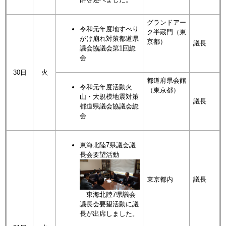
グランドアー
令和元年度地すべり
ク半蔵門（東
がけ崩れ対策都道県
京都）
議長
議会協議会第1回総
会
30日
火
都道府県会館
令和元年度活動火
（東京都）
山・大規模地震対策
議長
都道県議会協議会総
会
東海北陸7県議会議
長会要望活動
東京都内
議長
東海北陸7県議会
議長会要望活動に議
長が出席しました。