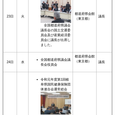
都道府県会館
23日
火
議長
（東京都）
全国都道府県議会
議長会の国土交通委
員会及び産業経済委
員会に議長が出席し
ました。
都道府県会館
全国都道府県議会議
（東京都）
24日
水
議長
長会役員会
令和元年度第1回岐
阜県国民健康保険団
体連合会通常総会