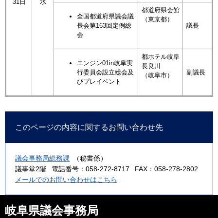
31日
水
都道府県会館
全国都道府県議会議
（東京都）
長会第163回定例総
議長
会
都ホテル岐阜
エンジン01in岐阜実
長良川
行委員会設立総会及
副議長
（岐阜市）
びプレイベント
このページの内容に関するお問い合わせ先
議会事務局総務課
（秘書係）
議事堂2階
電話番号：058-272-8717
FAX：058-278-2802
メールでのお問い合わせはこちら
岐阜県議会事務局