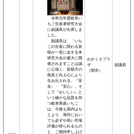
令和元年度岐阜い
ちご生産者研究大会
に副議長が出席しま
した。
副議長は、「いち
ごの生産に関わる皆
様が一堂に会する本
研究大会が盛大に開
わかくさプラ
催されますことは誠
ザ
副議長
に心強く、皆様方の
（関市）
熱意と向上心により
生み出される、『安
全』・『安心』、そ
して『おいしい』と
いう確かな品質を持
つ岐阜県産いちご
は、今後も国内はも
とより、海外におい
ても必ずや高い市場
評価が得られるもの
と、ご期待申し上げ