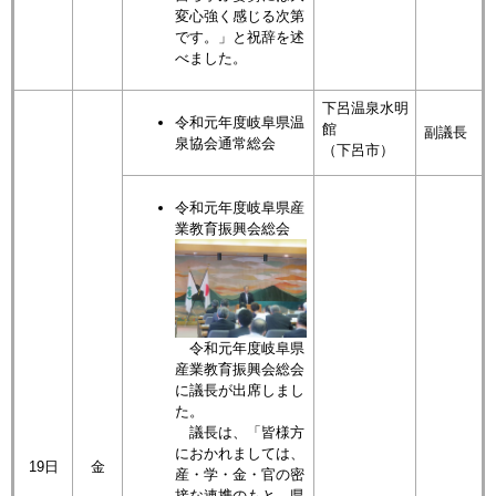
変心強く感じる次第
です。」と祝辞を述
べました。
下呂温泉水明
令和元年度岐阜県温
館
副議長
泉協会通常総会
（下呂市）
令和元年度岐阜県産
業教育振興会総会
令和元年度岐阜県
産業教育振興会総会
に議長が出席しまし
た。
議長は、「皆様方
におかれましては、
19日
金
産・学・金・官の密
接な連携のもと、県