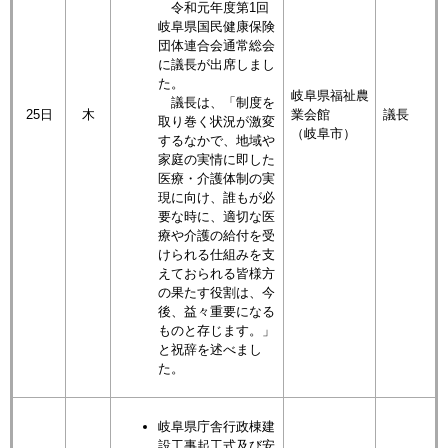
令和元年度第1回
岐阜県国民健康保険
団体連合会通常総会
に議長が出席しまし
た。
岐阜県福祉農
議長は、「制度を
25日
木
業会館
議長
取り巻く状況が激変
（岐阜市）
するなかで、地域や
家庭の実情に即した
医療・介護体制の実
現に向け、誰もが必
要な時に、適切な医
療や介護の給付を受
けられる仕組みを支
えておられる皆様方
の果たす役割は、今
後、益々重要になる
ものと存じます。」
と祝辞を述べまし
た。
岐阜県庁舎行政棟建
設工事起工式及び安