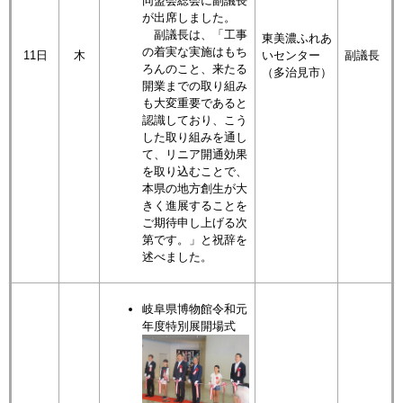
同盟会総会に副議長
が出席しました。
副議長は、「工事
東美濃ふれあ
の着実な実施はもち
11日
木
いセンター
副議長
ろんのこと、来たる
（多治見市）
開業までの取り組み
も大変重要であると
認識しており、こう
した取り組みを通し
て、リニア開通効果
を取り込むことで、
本県の地方創生が大
きく進展することを
ご期待申し上げる次
第です。」と祝辞を
述べました。
岐阜県博物館令和元
年度特別展開場式