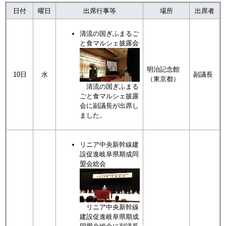
日付
曜日
出席行事等
場所
出席者
清流の国ぎふまるご
と食マルシェ披露会
明治記念館
10日
水
副議長
（東京都）
清流の国ぎふまる
ごと食マルシェ披露
会に副議長が出席し
ました。
リニア中央新幹線建
設促進岐阜県期成同
盟会総会
リニア中央新幹線
建設促進岐阜県期成