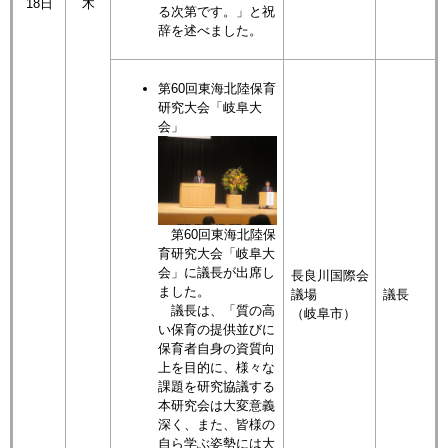
18日
木
る次第です。」と祝
辞を述べました。
第60回東海北陸保育
研究大会「岐阜大
会」
第60回東海北陸保
育研究大会「岐阜大
会」に議長が出席し
長良川国際会
ました。
議場
議長
議長は、「質の高
（岐阜市）
い保育の提供並びに
保育者自身の資質向
上を目的に、様々な
課題を研究協議する
本研究会は大変意義
深く、また、皆様の
自ら学ぶ姿勢には大