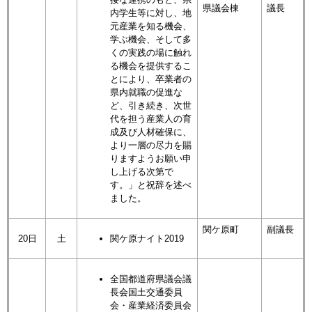
県議会棟
議長
内学生等に対し、地
元産業を知る機会、
学ぶ機会、そして多
くの実践の場に触れ
る機会を提供するこ
とにより、卒業者の
県内就職の促進な
ど、引き続き、次世
代を担う産業人の育
成及び人材確保に、
より一層の尽力を賜
りますようお願い申
し上げる次第で
す。」と祝辞を述べ
ました。
関ケ原町
副議長
20日
土
関ケ原ナイト2019
全国都道府県議会議
長会国土交通委員
会・産業経済委員会