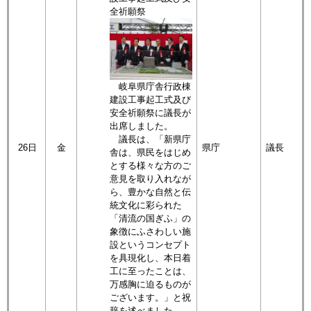
全祈願祭
岐阜県庁舎行政棟
建設工事起工式及び
安全祈願祭に議長が
出席しました。
議長は、「新県庁
26日
金
県庁
議長
舎は、県民をはじめ
とする様々な方のご
意見を取り入れなが
ら、豊かな自然と伝
統文化に彩られた
「清流の国ぎふ」の
象徴にふさわしい施
設というコンセプト
を具現化し、本日着
工に至ったことは、
万感胸に迫るものが
ございます。」と祝
辞を述べました。