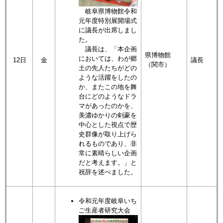
岐阜県博物館令和
元年度特別展開場式
に議長が出席しまし
た。
議長は、「本企画
県博物館
においては、わが郷
12日
金
議長
（関市）
土の先人たちがどの
ような活躍をしたの
か、またこの地を舞
台にどのようなドラ
マがあったのかを、
美濃ゆかりの剣豪を
中心とした視点で歴
史群像が取り上げら
れるものであり、非
常に素晴らしい企画
だと考えます。」と
祝辞を述べました。
令和元年度岐阜いち
ご生産者研究大会