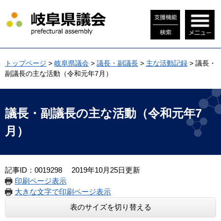
ペ
メ
ー
ニ
ジ
ュ
の
ー
先
を
頭
飛
トップページ
>
岐阜県議会
>
議長・副議長
>
主な活動記録
>
議長・
で
ば
副議長の主な活動（令和元年7月）
す
し
。
て
本
本
文
文
議長・副議長の主な活動（令和元年7
へ
月）
記事ID：0019298
2019年10月25日更新
印刷ページ表示
大きな文字で印刷ページ表示
表のサイズを切り替える