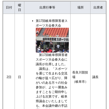
曜
日付
出席行事等
場所
出席者
日
第17回岐阜県障害者ス
ポーツ大会春大会
第17回岐阜県障害者
スポーツ大会春大会に
議長が出席しました。
議長は、「スポーツ
長良川競技
を通じて生まれる交流
2日
日
場
議長
の輪が益々広がり、障
（岐阜市）
がいのある方々の社会
参加が、より一層進み
ますことをご期待申し
上げる次第です。岐阜
県議会といたしまして
も、本会議中継の手話