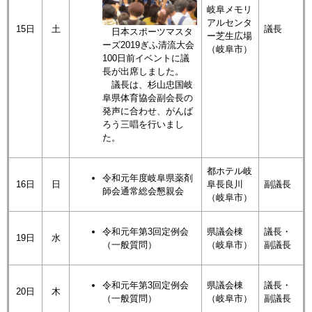
岐阜メモリ
アルセンタ
15日
土
議長
日本スポーツマスタ
ー芝生広場
ーズ2019ぎふ清流大会
（岐阜市）
100日前イベントに議
長が出席しました。
議長は、杉山忠国岐
阜県体育協会副会長の
発声に合わせ、がんば
ろう三唱を行いまし
た。
都ホテル岐
令和元年度岐阜県薬剤
16日
日
阜長良川
副議長
師会通常総会懇親会
（岐阜市）
令和元年第3回定例会
県議会棟
議長・
19日
水
（一般質問）
（岐阜市）
副議長
令和元年第3回定例会
県議会棟
議長・
20日
木
（一般質問）
（岐阜市）
副議長