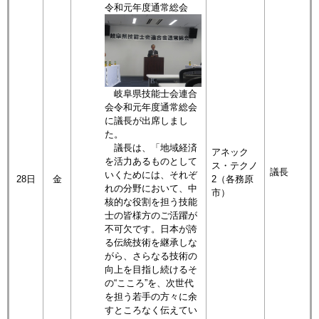
令和元年度通常総会
岐阜県技能士会連合
会令和元年度通常総会
に議長が出席しまし
た。
議長は、「地域経済
アネック
を活力あるものとして
ス・テクノ
議長
いくためには、それぞ
28日
金
2（各務原
れの分野において、中
市）
核的な役割を担う技能
士の皆様方のご活躍が
不可欠です。日本が誇
る伝統技術を継承しな
がら、さらなる技術の
向上を目指し続けるそ
の“こころ”を、次世代
を担う若手の方々に余
すところなく伝えてい