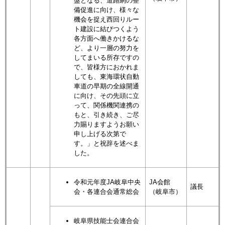
盤となる、道路網の整
備促進に向け、様々な
機会を捉え西回りルー
ト建設に結びつくよう
各方面へ働きかけるな
ど、より一層の努力を
してまいる所存ですの
で、皆様方におかれま
しても、東海環状自動
車道の早期の全線開通
に向け、その先頭に立
って、関係機関連携の
もと、引き続き、ご尽
力賜りますようお願い
申し上げる次第で
す。」と祝辞を述べま
した。
令和元年度JA岐阜中央
JA会館
議長
会・各連合会通常総会
（岐阜市）
岐阜県技能士会連合会