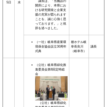
議長は、「当施設の
5日
水
開所により、本県にお
ける研究開発と企業支
援の充実が図られます
ことを、誠に心強く思
っております。」と祝
辞を述べました。
（一社）岐阜県産業環
都ホテル岐
境保全協会設立30周年
阜長良川
議長
式典
（岐阜市）
（公社）岐阜県緑化推
進委員会第8回定時総
会
（公社）岐阜県緑化