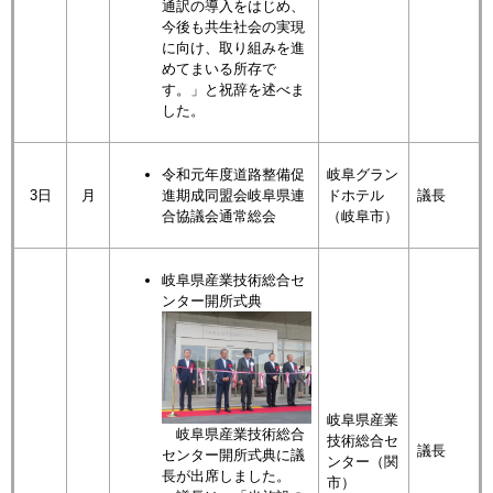
通訳の導入をはじめ、
今後も共生社会の実現
に向け、取り組みを進
めてまいる所存で
す。」と祝辞を述べま
した。
令和元年度道路整備促
岐阜グラン
3日
月
進期成同盟会岐阜県連
ドホテル
議長
合協議会通常総会
（岐阜市）
岐阜県産業技術総合セ
ンター開所式典
岐阜県産業
岐阜県産業技術総合
技術総合セ
議長
センター開所式典に議
ンター（関
長が出席しました。
市）