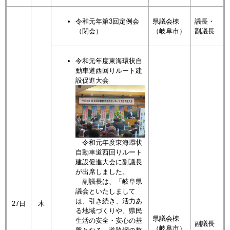
令和元年第3回定例会
県議会棟
議長・
（閉会）
（岐阜市）
副議長
令和元年度東海環状自
動車道西回りルート建
設促進大会
令和元年度東海環状
自動車道西回りルート
建設促進大会に副議長
が出席しました。
副議長は、「岐阜県
議会といたしまして
は、引き続き、活力あ
27日
木
る地域づくりや、県民
県議会棟
生活の安全・安心の基
副議長
（岐阜市）