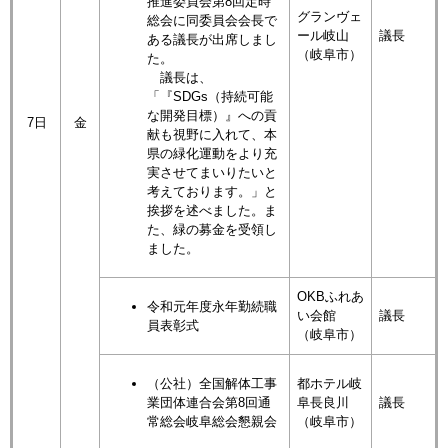
推進委員会第8回定時
グランヴェ
総会に同委員会会長で
ール岐山
議長
ある議長が出席しまし
（岐阜市）
た。
議長は、
「『SDGs（持続可能
な開発目標）』への貢
7日
金
献も視野に入れて、本
県の緑化運動をより充
実させてまいりたいと
考えております。」と
挨拶を述べました。ま
た、緑の募金を受領し
ました。
OKBふれあ
令和元年度永年勤続職
い会館
議長
員表彰式
（岐阜市）
（公社）全国解体工事
都ホテル岐
業団体連合会第8回通
阜長良川
議長
常総会岐阜総会懇親会
（岐阜市）