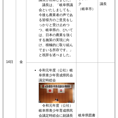
ク
議長
議長は、「岐阜県議
（岐阜市）
会といたしましても、
今後も農業者の声であ
る皆様方のご意見をし
っかりと受け止めつ
つ、岐阜県の、ひいて
は、日本の農業を強く
する施策の実現に向
け、積極的に取り組ん
でまいる所存です。」
と祝辞を述べました。
14日
金
令和元年度（公社）岐
阜県青少年育成県民会
議定時総会
令和元年度（公社）
岐阜県青少年育成県民
岐阜県図書
会議定時総会に副議長