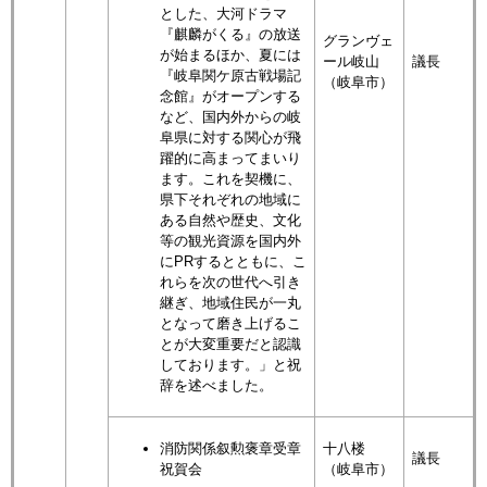
とした、大河ドラマ
『麒麟がくる』の放送
グランヴェ
が始まるほか、夏には
ール岐山
議長
『岐阜関ケ原古戦場記
（岐阜市）
念館』がオープンする
など、国内外からの岐
阜県に対する関心が飛
躍的に高まってまいり
ます。これを契機に、
県下それぞれの地域に
ある自然や歴史、文化
等の観光資源を国内外
にPRするとともに、こ
れらを次の世代へ引き
継ぎ、地域住民が一丸
となって磨き上げるこ
とが大変重要だと認識
しております。」と祝
辞を述べました。
消防関係叙勲褒章受章
十八楼
議長
祝賀会
（岐阜市）