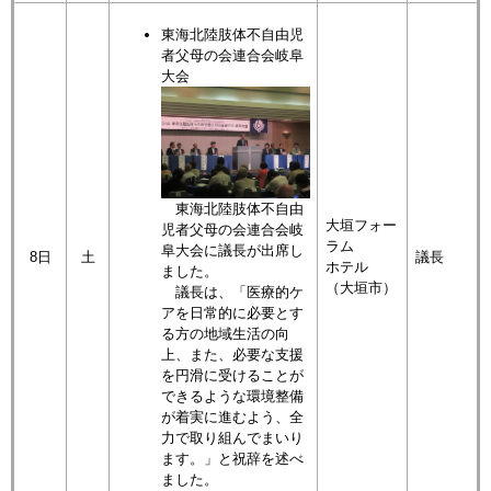
東海北陸肢体不自由児
者父母の会連合会岐阜
大会
東海北陸肢体不自由
大垣フォー
児者父母の会連合会岐
ラム
阜大会に議長が出席し
8日
土
議長
ホテル
ました。
（大垣市）
議長は、「医療的ケ
アを日常的に必要とす
る方の地域生活の向
上、また、必要な支援
を円滑に受けることが
できるような環境整備
が着実に進むよう、全
力で取り組んでまいり
ます。」と祝辞を述べ
ました。