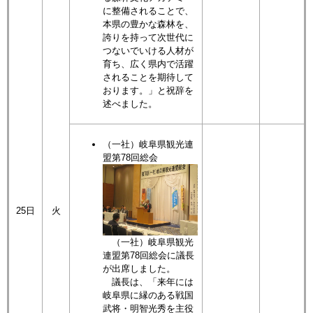
に整備されることで、
本県の豊かな森林を、
誇りを持って次世代に
つないでいける人材が
育ち、広く県内で活躍
されることを期待して
おります。」と祝辞を
述べました。
（一社）岐阜県観光連
盟第78回総会
25日
火
（一社）岐阜県観光
連盟第78回総会に議長
が出席しました。
議長は、「来年には
岐阜県に縁のある戦国
武将・明智光秀を主役