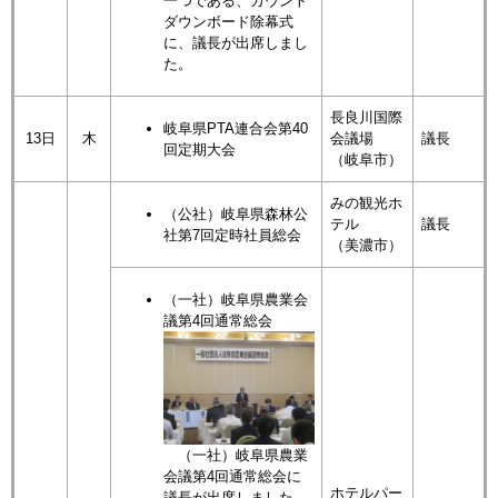
一つである、カウント
ダウンボード除幕式
に、議長が出席しまし
た。
長良川国際
岐阜県PTA連合会第40
13日
木
会議場
議長
回定期大会
（岐阜市）
みの観光ホ
（公社）岐阜県森林公
テル
議長
社第7回定時社員総会
（美濃市）
（一社）岐阜県農業会
議第4回通常総会
（一社）岐阜県農業
会議第4回通常総会に
ホテルパー
議長が出席しました。