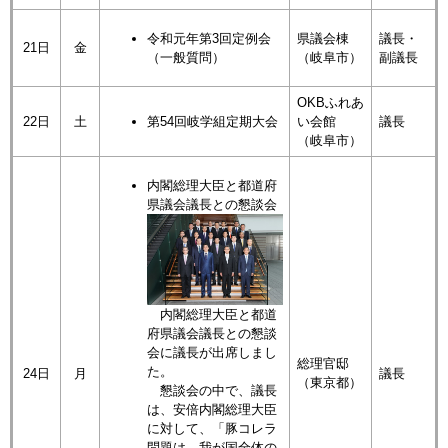
令和元年第3回定例会
県議会棟
議長・
21日
金
（一般質問）
（岐阜市）
副議長
OKBふれあ
22日
土
第54回岐学組定期大会
い会館
議長
（岐阜市）
内閣総理大臣と都道府
県議会議長との懇談会
内閣総理大臣と都道
府県議会議長との懇談
会に議長が出席しまし
総理官邸
た。
24日
月
議長
（東京都）
懇談会の中で、議長
は、安倍内閣総理大臣
に対して、「豚コレラ
問題は、我が国全体の