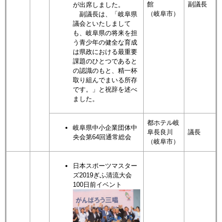
館
副議長
が出席しました。
（岐阜市）
副議長は、「岐阜県
議会といたしまして
も、岐阜県の将来を担
う青少年の健全な育成
は県政における最重要
課題のひとつであると
の認識のもと、精一杯
取り組んでまいる所存
です。」と祝辞を述べ
ました。
都ホテル岐
岐阜県中小企業団体中
阜長良川
議長
央会第64回通常総会
（岐阜市）
日本スポーツマスター
ズ2019ぎふ清流大会
100日前イベント