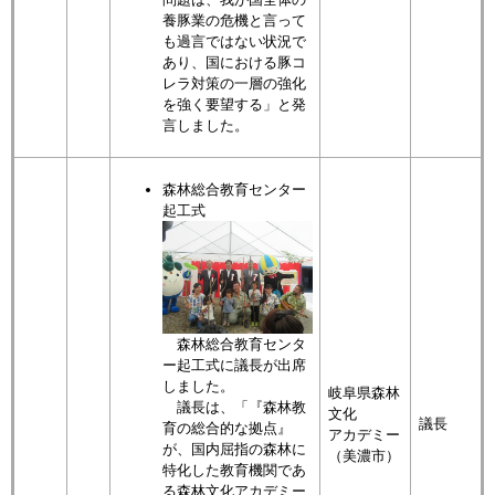
養豚業の危機と言って
も過言ではない状況で
あり、国における豚コ
レラ対策の一層の強化
を強く要望する」と発
言しました。
森林総合教育センター
起工式
森林総合教育センタ
ー起工式に議長が出席
しました。
岐阜県森林
議長は、「『森林教
文化
議長
育の総合的な拠点』
アカデミー
が、国内屈指の森林に
（美濃市）
特化した教育機関であ
る森林文化アカデミー