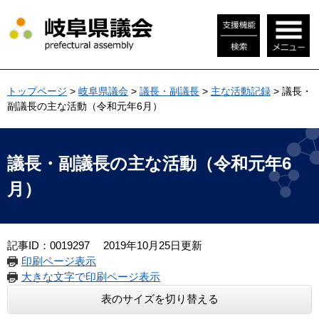
ペ
メ
ー
ニ
ジ
ュ
の
ー
先
を
頭
飛
トップページ
>
岐阜県議会
>
議長・副議長
>
主な活動記録
>
議長・
で
ば
副議長の主な活動（令和元年6月）
す
し
。
て
本
本
文
文
議長・副議長の主な活動（令和元年6
へ
月）
記事ID：0019297
2019年10月25日更新
印刷ページ表示
大きな文字で印刷ページ表示
表のサイズを切り替える