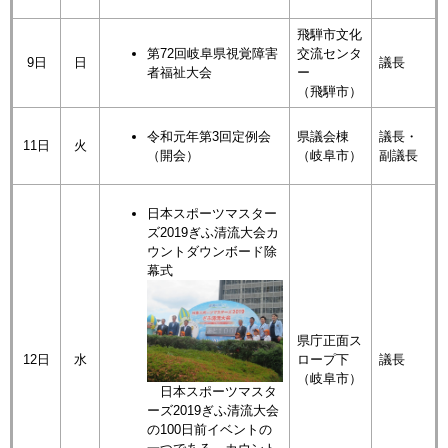
飛騨市文化
第72回岐阜県視覚障害
交流センタ
9日
日
議長
者福祉大会
ー
（飛騨市）
令和元年第3回定例会
県議会棟
議長・
11日
火
（開会）
（岐阜市）
副議長
日本スポーツマスター
ズ2019ぎふ清流大会カ
ウントダウンボード除
幕式
県庁正面ス
12日
水
ロープ下
議長
（岐阜市）
日本スポーツマスタ
ーズ2019ぎふ清流大会
の100日前イベントの