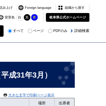
読み上げ
Foreign language
組織から探す
背景色
白
黒
青
岐阜県公式
ホームページ
すべて
ページ
PDFのみ
詳細検索
平成31年3月）
大きな文字で印刷ページ表示
場所
出席者