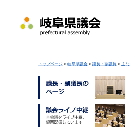
ペ
メ
ー
ニ
ジ
ュ
の
ー
先
を
頭
飛
で
ば
す
し
。
て
トップページ
>
岐阜県議会
>
議長・副議長
>
主な
本
文
へ