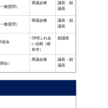
県議会棟
議長・副
（一般質問）
議長
県議会棟
議長・副
（一般質問）
議長
OKBふれあ
副議長
常総会
い会館（岐
阜市）
県議会棟
議長・副
（閉会）
議長