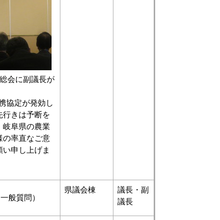
時総会に副議長が
連携協定が発効し
先行きは予断を
、岐阜県の農業
様の率直なご意
願い申し上げま
県議会棟
議長・副
（一般質問）
議長