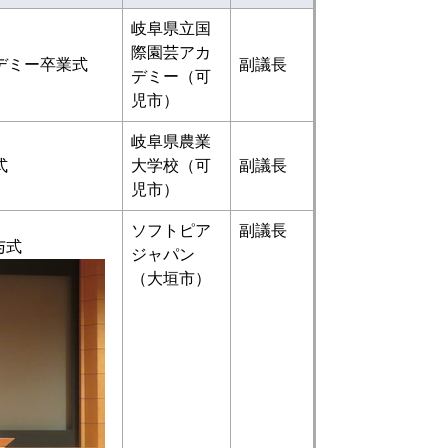
岐阜県立国
際園芸アカ
デミー卒業式
副議長
デミー（可
児市）
岐阜県農業
式
大学校（可
副議長
児市）
ソフトピア
副議長
与式
ジャパン
（大垣市）