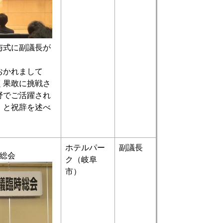
与式に副議長が
おかれまして
く果敢に挑戦さ
野でご活躍され
」と祝辞を述べ
ホテルパー
副議長
総会
ク（岐阜
市）