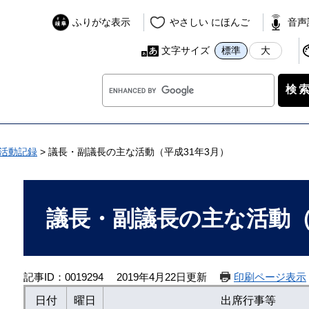
ふりがな表示
やさしい にほんご
音声
文字サイズ
標準
大
G
o
o
g
l
活動記録
>
議長・副議長の主な活動（平成31年3月）
e
カ
本
ス
文
議長・副議長の主な活動（
タ
ム
検
索
記事ID：0019294
2019年4月22日更新
印刷ページ表示
日付
曜日
出席行事等