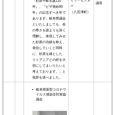
ミリーセンタ
『杉原千畝生誕120
議長
ー
年』、『ビザ発給80
（八百津町）
年』の記念すべき年で
あります。岐阜県議会
といたしましても、命
の尊さを誰よりも深く
理解し、体現してみせ
た杉原の功績を称え、
発信していくと同時
に、杉原を縁とした、
リトアニアとの絆を大
切にしてまいりたいと
考えております。」と
祝辞を述べました。
岐阜県新型コロナウ
イルス感染症対策協
議会