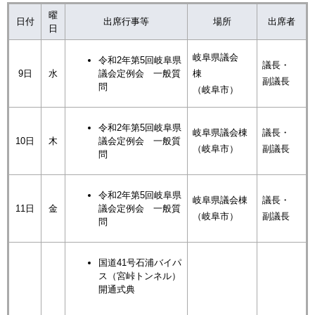
曜
日付
出席行事等
場所
出席者
日
岐阜県議会
令和2年第5回岐阜県
議長・
9日
水
議会定例会 一般質
棟
副議長
問
（岐阜市）
令和2年第5回岐阜県
岐阜県議会棟
議長・
10日
木
議会定例会 一般質
（岐阜市）
副議長
問
令和2年第5回岐阜県
岐阜県議会棟
議長・
11日
金
議会定例会 一般質
（岐阜市）
副議長
問
国道41号石浦バイパ
ス（宮峠トンネル）
開通式典