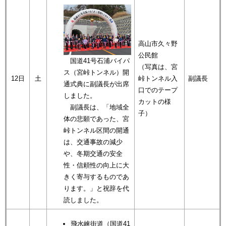
高山市久々野
公民館
国道41号石浦バイパ
（写真は、宮
ス（宮峠トンネル）開
12日
土
峠トンネル入
副議長
通式典に副議長が出席
口でのテープ
しました。
カットの様
副議長は、「地域全
子）
体の悲願であった、宮
峠トンネル区間の開通
は、交通事故の減少
や、冬期交通の安全
性・信頼性の向上に大
きく寄与するものであ
ります。」と祝辞を代
読しました。
飛水峡街道（国道41