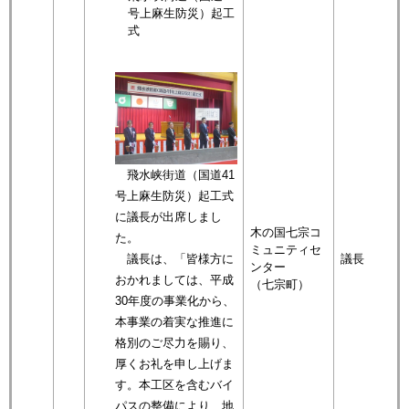
号上麻生防災）起工
式
飛水峡街道（国道41
号上麻生防災）起工式
に議長が出席しまし
木の国七宗コ
た。
ミュニティセ
議長は、「皆様方に
議長
ンター
おかれましては、平成
（七宗町）
30年度の事業化から、
本事業の着実な推進に
格別のご尽力を賜り、
厚くお礼を申し上げま
す。本工区を含むバイ
パスの整備により、地