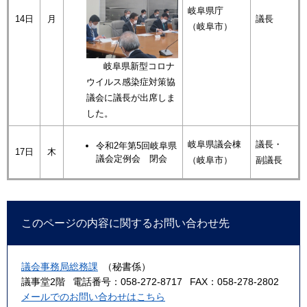
岐阜県庁
14日
月
議長
（岐阜市）
岐阜県新型コロナ
ウイルス感染症対策協
議会に議長が出席しま
した。
岐阜県議会棟
議長・
令和2年第5回岐阜県
17日
木
議会定例会 閉会
（岐阜市）
副議長
このページの内容に関するお問い合わせ先
議会事務局総務課
（秘書係）
議事堂2階
電話番号：058-272-8717
FAX：058-278-2802
メールでのお問い合わせはこちら