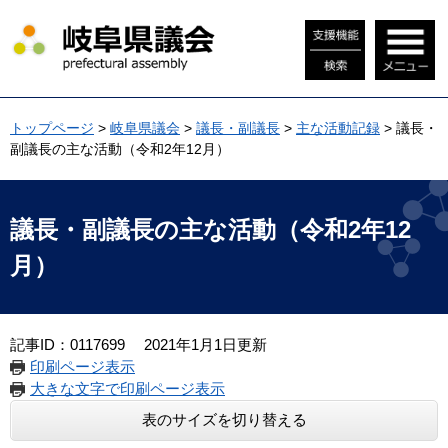
ペ
メ
ー
ニ
ジ
ュ
の
ー
先
を
頭
飛
トップページ
>
岐阜県議会
>
議長・副議長
>
主な活動記録
>
議長・
で
ば
副議長の主な活動（令和2年12月）
す
し
。
て
本
本
文
文
議長・副議長の主な活動（令和2年12
へ
月）
記事ID：0117699
2021年1月1日更新
印刷ページ表示
大きな文字で印刷ページ表示
表のサイズを切り替える