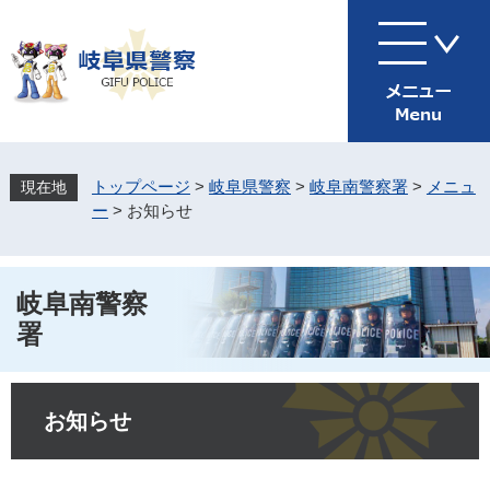
ペ
メ
ー
ニ
ジ
ュ
の
ー
先
を
頭
飛
で
ば
す
し
トップページ
>
岐阜県警察
>
岐阜南警察署
>
メニュ
。
て
ー
>
お知らせ
本
文
へ
岐阜南警察
署
本
文
お知らせ