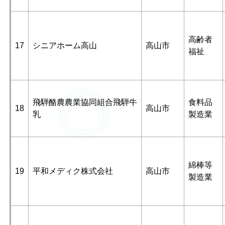
高齢者
17
シニアホーム高山
高山市
福祉
飛騨酪農農業協同組合飛騨牛
食料品
18
高山市
乳
製造業
綿棒等
19
平和メディク株式会社
高山市
製造業