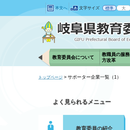
ペ
メ
本文へ
文字サイズ
標準
大
ー
ニ
ジ
ュ
の
ー
先
を
頭
飛
で
ば
す
し
教職員の服務
教育委員会について
。
て
方改革
本
文
>
サポーター企業一覧（1）
トップページ
へ
よく見られるメニュー
教育委員の紹介