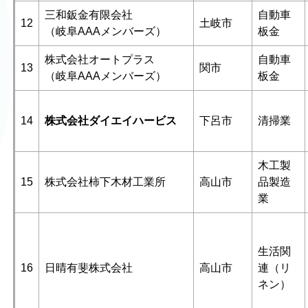
三和鈑金有限会社
自動車
12
土岐市
（岐阜AAAメンバーズ）
板金
株式会社オートプラス
自動車
13
関市
（岐阜AAAメンバーズ）
板金
14
株式会社ダイエイハービス
下呂市
清掃業
木工製
15
株式会社柿下木材工業所
高山市
品製造
業
生活関
16
日晴有斐株式会社
高山市
連（リ
ネン）