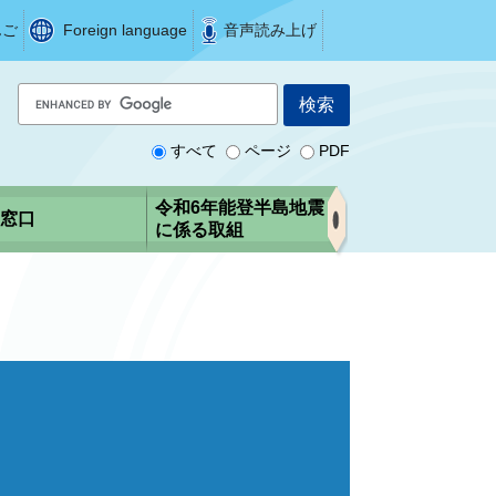
んご
Foreign language
音声読み上げ
G
o
o
すべて
ページ
PDF
g
l
令和6年能登半島地震
窓口
e
に係る取組
カ
ス
タ
ム
検
索