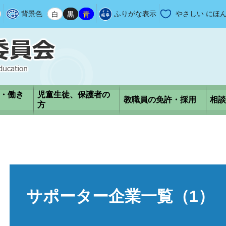
背景色
白
黒
青
ふりがな表示
やさしい にほ
・働き
児童生徒、保護者の
教職員の免許・採用
相談
方
本
文
サポーター企業一覧（1）