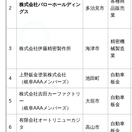
各種商
株式会社バローホールディン
2
多治見市
品販売
グス
業
精密機
3
株式会社伊藤精密製作所
海津市
械製造
業
上野鈑金塗装株式会社
自動車
4
池田町
（岐阜AAAメンバーズ）
板金
株式会社吉田カーファクトリ
自動車
5
ー
大垣市
板金
（岐阜AAAメンバーズ）
有限会社オートリニューカジ
自動車
6
タ
高山市
板金