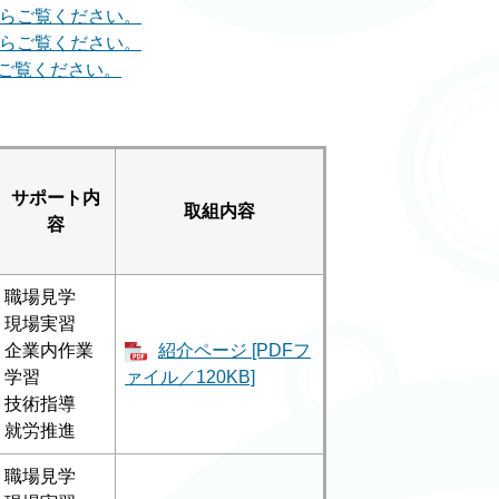
からご覧ください。
からご覧ください。
らご覧ください。
サポート内
取組内容
容
職場見学
現場実習
企業内作業
紹介ページ [PDFフ
学習
ァイル／120KB]
技術指導
就労推進
職場見学