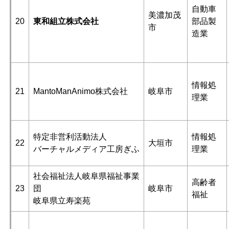
自動車
美濃加茂
20
東和組立株式会社
部品製
市
造業
情報処
21
MantoManAnimo株式会社
岐阜市
理業
特定非営利活動法人
情報処
22
大垣市
バーチャルメディア工房ぎふ
理業
社会福祉法人岐阜県福祉事業
高齢者
23
団
岐阜市
福祉
岐阜県立寿楽苑