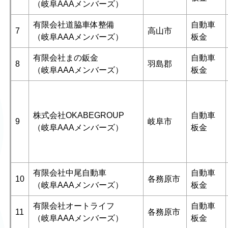
（岐阜AAAメンバーズ）
有限会社道脇車体整備
自動車
7
高山市
（岐阜AAAメンバーズ）
板金
有限会社まの鈑金
自動車
8
羽島郡
（岐阜AAAメンバーズ）
板金
株式会社OKABEGROUP
自動車
9
岐阜市
（岐阜AAAメンバーズ）
板金
有限会社中尾自動車
自動車
10
各務原市
（岐阜AAAメンバーズ）
板金
有限会社オートライフ
自動車
11
各務原市
（岐阜AAAメンバーズ）
板金