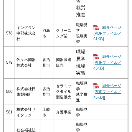
習
就労
推進
職場見
紹介ページ
キングラン
羽島
クリーニ
学
578
中部株式会
[PDFファイル／
市
ング業
現場実
社
61KB]
習
職場
紹介ページ
見学
佐々木陶器
多治
陶器製造
579
[PDFファイル／
株式会社
見市
販売
現場
43KB]
実習
職場見
紹介ページ
セラミッ
株式会社日
多治
学
580
クタイル
[PDFファイル／
東製陶所
見市
就労推
製造販売
46KB]
]
進
株式会社ザ
土岐
職場見
581
介護事業
イタック
市
学
職場見
社会福祉法
学