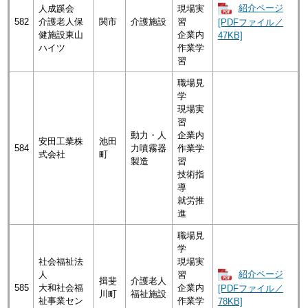
紹介ページ
人成蹊会
現場実
582
介護老人保
関市
介護施設
習
[PDFファイル／
健施設東山
企業内
47KB]
ハイツ
作業学
習
職場見
学
現場実
習
動力・人
企業内
安田工業株
池田
584
力噴霧器
作業学
式会社
町
製造
習
技術指
導
就労推
進
職場見
学
社会福祉法
現場実
紹介ページ
人
習
揖斐
介護老人
585
大和社会福
企業内
[PDFファイル／
川町
福祉施設
祉事業セン
作業学
78KB]