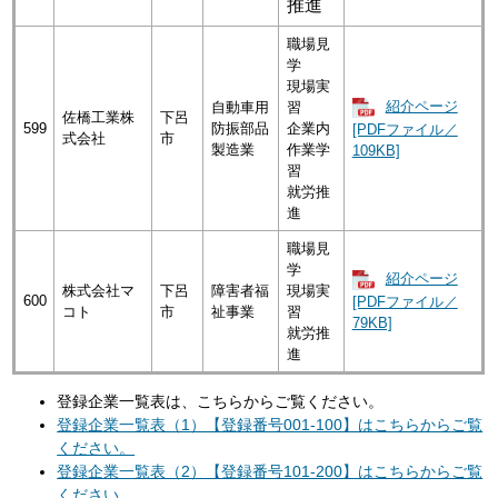
推進
職場見
学
現場実
紹介ページ
自動車用
習
佐橋工業株
下呂
599
防振部品
企業内
[PDFファイル／
式会社
市
製造業
作業学
109KB]
習
就労推
進
職場見
学
紹介ページ
株式会社マ
下呂
障害者福
現場実
600
[PDFファイル／
コト
市
祉事業
習
79KB]
就労推
進
登録企業一覧表は、こちらからご覧ください。
登録企業一覧表（1）【登録番号001-100】はこちらからご覧
ください。
登録企業一覧表（2）【登録番号101-200】はこちらからご覧
ください。