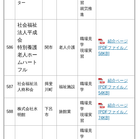
ター
習
就労推
進
社会福祉
法人平成
職場見
会
紹介ページ
学
特別養護
586
関市
老人介護
[PDFファイル／
現場実
58KB]
老人ホー
習
ムハート
フル
紹介ページ
社会福祉法
揖斐
職場見
587
福祉施設
[PDFファイル／
人柊和会
川町
学
54KB]
職場見
紹介ページ
株式会社水
下呂
学
588
旅館業
[PDFファイル／
明館
市
現場実
74KB]
習
職場見
学