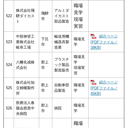
職場
株式会社飛
アルミダ
見学
飛騨
522
騨ダイカス
イカスト
市
現場
ト
部品製造
実習
紹介ページ
中部伸管工
輸送用機
下呂
職場見
523
業株式会社
械器具製
[PDFファイル／
市
学
岐阜工場
造業
38KB]
職場見
プラスチ
八幡化成株
郡上
学
524
ック製品
式会社
市
現場実
製造販売
習
紹介ページ
株式会社知
郡上
自動車部
職場見
525
立精螺製作
[PDFファイル／
市
品製造
学
所
45KB]
医療法人春
郡上
職場見
526
陽会慈恵中
病院
市
学
央病院
職場