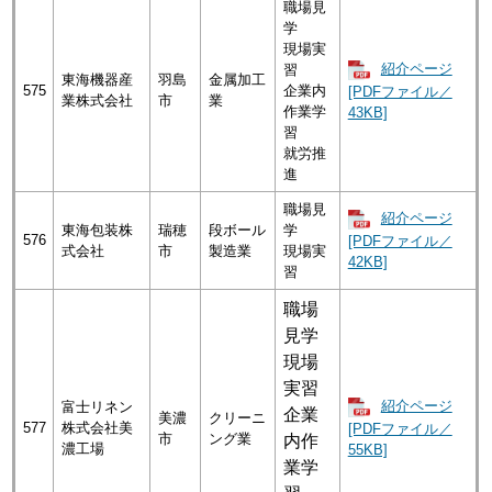
職場見
学
現場実
紹介ページ
習
東海機器産
羽島
金属加工
575
企業内
[PDFファイル／
業株式会社
市
業
作業学
43KB]
習
就労推
進
職場見
紹介ページ
東海包装株
瑞穂
段ボール
学
576
[PDFファイル／
式会社
市
製造業
現場実
42KB]
習
職場
見学
現場
実習
紹介ページ
富士リネン
企業
美濃
クリーニ
577
株式会社美
[PDFファイル／
市
ング業
内作
濃工場
55KB]
業学