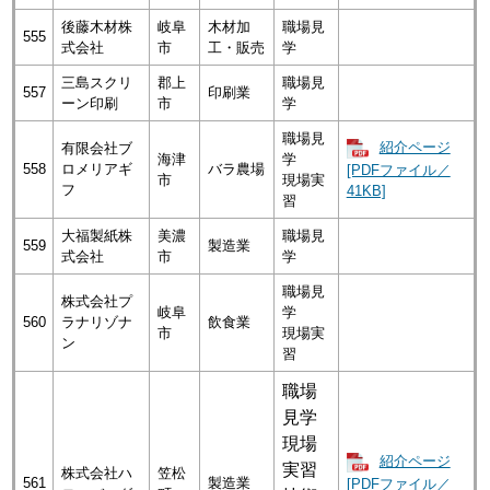
後藤木材株
岐阜
木材加
職場見
555
式会社
市
工・販売
学
三島スクリ
郡上
職場見
557
印刷業
ーン印刷
市
学
職場見
紹介ページ
有限会社ブ
海津
学
558
ロメリアギ
バラ農場
[PDFファイル／
市
現場実
フ
41KB]
習
大福製紙株
美濃
職場見
559
製造業
式会社
市
学
職場見
株式会社プ
岐阜
学
560
ラナリゾナ
飲食業
市
現場実
ン
習
職場
見学
現場
紹介ページ
実習
株式会社ハ
笠松
561
製造業
[PDFファイル／