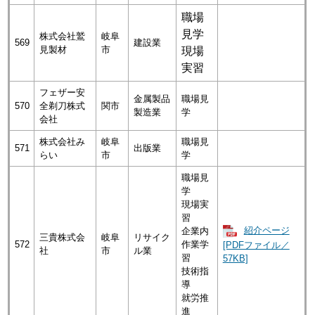
職場
見学
株式会社鷲
岐阜
569
建設業
見製材
市
現場
実習
フェザー安
金属製品
職場見
570
全剃刀株式
関市
製造業
学
会社
株式会社み
岐阜
職場見
571
出版業
らい
市
学
職場見
学
現場実
習
紹介ページ
企業内
三貴株式会
岐阜
リサイク
572
作業学
[PDFファイル／
社
市
ル業
習
57KB]
技術指
導
就労推
進