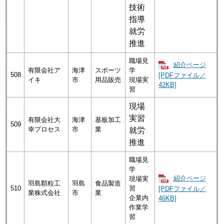
技術
指導
就労
推進
職場見
紹介ページ
有限会社ア
海津
スポーツ
学
508
[PDFファイル／
イキ
市
用品販売
現場実
42KB]
習
現場
実習
有限会社大
海津
基板加工
509
幸プロセス
市
業
就労
推進
職場見
学
紹介ページ
現場実
羽島顆粒工
羽島
食品製造
510
習
[PDFファイル／
業株式会社
市
業
企業内
46KB]
作業学
習