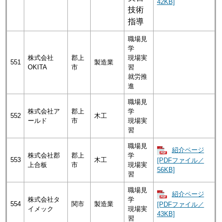
42KB]
技術
指導
職場見
学
株式会社
郡上
現場実
551
製造業
OKITA
市
習
就労推
進
職場見
株式会社ア
郡上
学
552
木工
ールド
市
現場実
習
職場見
紹介ページ
株式会社郡
郡上
学
553
木工
[PDFファイル／
上合板
市
現場実
56KB]
習
職場見
紹介ページ
株式会社タ
学
554
関市
製造業
[PDFファイル／
イメック
現場実
43KB]
習