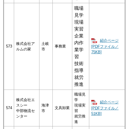
職場
見学
現場
実習
企業
紹介ページ
内作
株式会社ア
土岐
573
事務業
[PDFファイル／
ルムの家
市
業学
75KB]
習
技術
指導
就労
推進
職場見
株式会社エ
学
紹介ページ
スシー
海津
現場実
574
文具卸業
[PDFファイル／
中部物流セ
市
習
51KB]
ンター
就労推
進