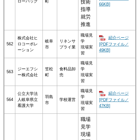
ローバッグ
町
技術
66KB]
指導
就労
推進
職場見
紹介ページ
株式会社ヒ
岐阜
リネンサ
学
562
ロコーポレ
[PDFファイル／
市
プライ業
現場実
ーション
49KB]
習
職場見
ジーエフシ
笠松
食料品卸
学
563
ー株式会社
町
売
現場実
習
職場見
紹介ページ
公立大学法
羽島
学
564
人岐阜県立
学校運営
[PDFファイル／
市
現場実
看護大学
47KB]
習
職場
見学
現場