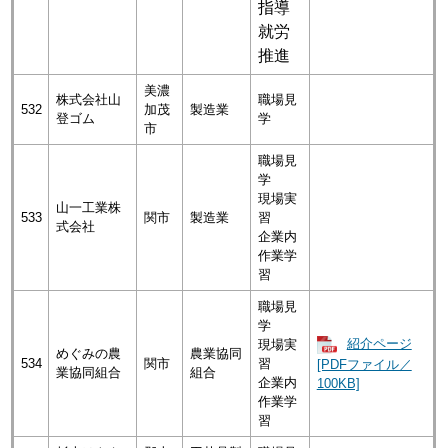
指導
就労
推進
美濃
株式会社山
職場見
532
加茂
製造業
登ゴム
学
市
職場見
学
現場実
山一工業株
533
関市
製造業
習
式会社
企業内
作業学
習
職場見
学
紹介ページ
現場実
めぐみの農
農業協同
534
関市
習
[PDFファイル／
業協同組合
組合
企業内
100KB]
作業学
習