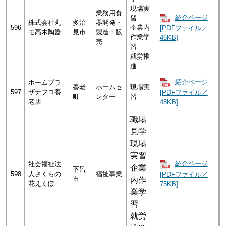
現場実
業務用食
紹介ページ
習
株式会社丸
多治
器開発・
596
企業内
[PDFファイル／
モ高木陶器
見市
製造・販
作業学
46KB]
売
習
就労推
進
紹介ページ
ホームプラ
養老
ホームセ
現場実
597
ザナフコ養
[PDFファイル／
町
ンター
習
老店
48KB]
職場
見学
現場
実習
紹介ページ
社会福祉法
企業
下呂
598
人さくらの
福祉事業
[PDFファイル／
市
内作
花えくぼ
75KB]
業学
習
就労