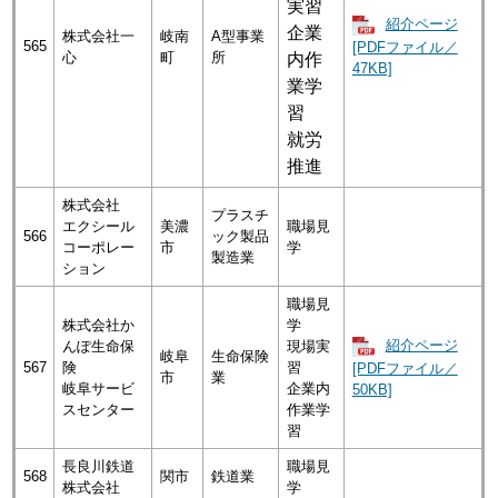
実習
紹介ページ
企業
株式会社一
岐南
A型事業
565
[PDFファイル／
心
町
所
内作
47KB]
業学
習
就労
推進
株式会社
プラスチ
エクシール
美濃
職場見
566
ック製品
コーポレー
市
学
製造業
ション
職場見
株式会社か
学
紹介ページ
んぽ生命保
現場実
岐阜
生命保険
567
険
習
[PDFファイル／
市
業
岐阜サービ
企業内
50KB]
スセンター
作業学
習
長良川鉄道
職場見
568
関市
鉄道業
株式会社
学