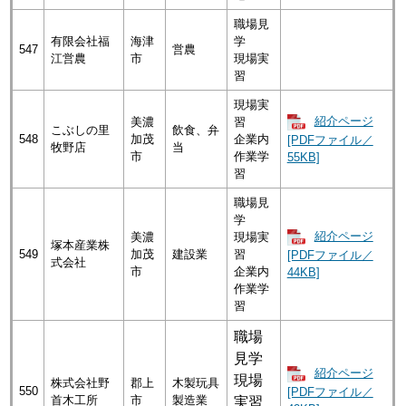
職場見
有限会社福
海津
学
547
営農
江営農
市
現場実
習
現場実
紹介ページ
美濃
習
こぶしの里
飲食、弁
548
加茂
企業内
[PDFファイル／
牧野店
当
市
作業学
55KB]
習
職場見
学
紹介ページ
美濃
現場実
塚本産業株
549
加茂
建設業
習
[PDFファイル／
式会社
市
企業内
44KB]
作業学
習
職場
見学
紹介ページ
現場
株式会社野
郡上
木製玩具
550
[PDFファイル／
首木工所
市
製造業
実習