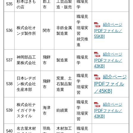
杉本はきも
郡上
工芸品製
職場見
535
の店
市
造・販売
学
職場見
学
紹介ページ
株式会社オ
非鉄金属
現場実
536
関市
[PDFファイル／
ンダ製作所
製造業
習
55KB]
就労推
進
紹介ページ
神岡部品工
飛騨
職場見
537
製造業
[PDFファイル／
業株式会社
市
学
43KB]
職場見
紹介ページ
日本レヂボ
窯業、土
飛騨
学
[PDFファイル
538
ン株式会社
石製品製
市
現場実
生産本部
造業
／45KB]
習
職場見
紹介ページ
株式会社ナ
海津
学
539
イガイテキ
紡績業
[PDFファイル／
市
現場実
スタイル
43KB]
習
名古屋木材
羽島
木材加工
職場見
540