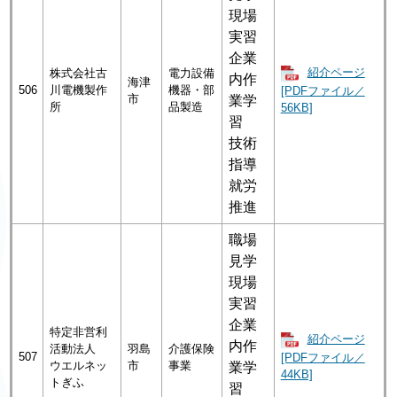
現場
実習
企業
紹介ページ
株式会社古
電力設備
内作
海津
506
川電機製作
機器・部
[PDFファイル／
市
業学
所
品製造
56KB]
習
技術
指導
就労
推進
職場
見学
現場
実習
企業
特定非営利
紹介ページ
内作
活動法人
羽島
介護保険
507
[PDFファイル／
ウエルネッ
市
事業
業学
44KB]
トぎふ
習