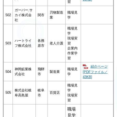
習
ガーバー.サ
刃物製造
職場見
502
カイ株式会
関市
業
学
社
職場見
学
現場実
ハートライ
各務
503
老人介護
習
フ株式会社
原市
企業内
作業学
習
紹介ページ
神岡鉱業株
飛騨
職場見
504
製造業
[PDFファイル／
式会社
市
学
43KB]
職場見
株式会社岐
岐阜
学
505
百貨店
阜高島屋
市
現場実
習
職場
見学