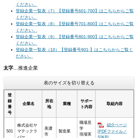
ください。
登録企業一覧表（7）【登録番号601-700】はこちらからご覧
ください。
登録企業一覧表（8）【登録番号701-800】はこちらからご覧
ください。
登録企業一覧表（9）【登録番号801-900】はこちらからご覧
ください。
登録企業一覧表（10）【登録番号901-】はこちらからご覧く
ださい。
太字
…推進企業
表のサイズを切り替える
登
録
所在
サポー
企業名
業種
取組内容
番
地
ト内容
号
職場見
紹介ページ
株式会社ヤ
美濃
学
501
マテックラ
製造業
[PDFファイル／
市
現場実
バー
50KB]