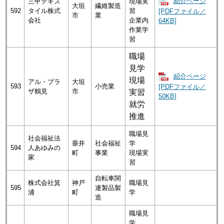
紹介ページ
三甲テキス
現場実
大垣
繊維製造
592
タイル株式
習
[PDFファイル／
市
業
会社
企業内
64KB]
作業学
習
職場
見学
紹介ページ
現場
アル・プラ
大垣
593
小売業
[PDFファイル／
ザ鶴見
市
実習
50KB]
就労
推進
職場見
社会福祉法
垂井
社会福祉
学
594
人あゆみの
町
事業
現場実
家
習
自転車関
株式会社箕
神戸
職場見
595
連製品製
浦
町
学
造
職場見
学