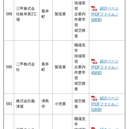
現場実
紹介ページ
三甲株式会
習
垂井
589
社岐阜第2工
製造業
企業内
[PDFファイル／
町
場
作業学
50KB]
習
就労推
進
職場見
学
現場実
紹介ページ
習
二甲株式会
垂井
590
製造業
企業内
[PDFファイル／
社
町
作業学
65KB]
習
就労推
進
紹介ページ
株式会社義
津島
就労推
591
小売業
[PDFファイル／
津屋
市
進
52KB]
職場見
学