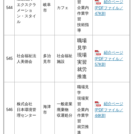
紹介ページ
習
エクスクラ
岐阜
544
カフェ
企業内
[PDFファイル／
メーショ
市
作業学
47KB]
ン・スタイ
習
ル
技術指
導
職場
見学
紹介ページ
現場
社会福祉法
多治
社会福祉
545
[PDFファイル／
人美徳会
見市
施設
実習
57KB]
就労
推進
職場見
学
現場実
紹介ページ
株式会社
一般産業
習
海津
546
日本環境管
廃棄物
企業内
[PDFファイル／
市
理センター
収運処分
作業学
44KB]
習
就労推
進