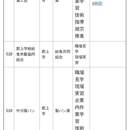
通工芸
市
業
業学
44KB]
習
技術
指導
就労
推進
職場見
郡上学校給
郡上
給食共同
学
518
食米飯協同
市
組合
現場実
組合
習
職場
見学
現場
実習
企業
内作
郡上
519
中川製パン
製パン業
市
業学
習
技術