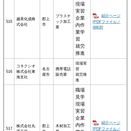
現場
実習
紹介ページ
プラスチ
企業
越美化成株
郡上
515
ック加工
[PDFファイル／
式会社
市
内作
業
48KB]
業学
習
就労
推進
現場実
コネクシオ
名古
携帯電話
習
516
株式会社東
屋市
販売業
就労推
海支社
進
職場
見学
現場
実習
企業
紹介ページ
内作
株式会社丸
郡上
木材加工
517
[PDFファイル／