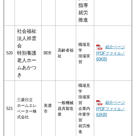
指導
就労
推進
社会福祉
法人祥雲
職場見
会
紹介ページ
高齢者福
学
特別養護
520
関市
[PDFファイル／
祉
現場実
60KB]
老人ホー
習
ムあかつ
き
職場見
学
現場実
三菱日立
紹介ページ
一般機械
習
ホームエレ
美濃
521
器具製造
企業内
[PDFファイル／
ベーター株
市
業
作業学
62KB]
式会社
習
就労推
進