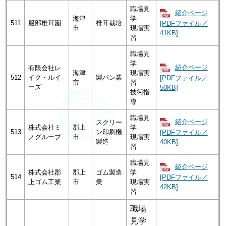
職場見
紹介ページ
海津
学
511
服部椎茸園
椎茸栽培
[PDFファイル／
市
現場実
41KB]
習
職場見
学
紹介ページ
有限会社レ
海津
現場実
512
イク・ルイ
製パン業
[PDFファイル／
市
習
ーズ
50KB]
技術指
導
職場見
紹介ページ
スクリー
株式会社ミ
郡上
学
513
ン印刷機
[PDFファイル／
ノグループ
市
現場実
製造
40KB]
習
職場見
紹介ページ
株式会社郡
郡上
ゴム製造
学
514
[PDFファイル／
上ゴム工業
市
業
現場実
42KB]
習
職場
見学