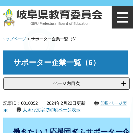
ペ
メ
ー
ニ
ジ
ュ
の
ー
先
を
頭
飛
トップページ
>
サポーター企業一覧（6）
で
ば
す
し
。
て
本
本
文
サポーター企業一覧（6）
文
へ
ページ内目次
記事ID：0010992
2024年2月22日更新
印刷ページ表
示
大きな文字で印刷ページ表示
働きたい！応援団ぎふサポーター企