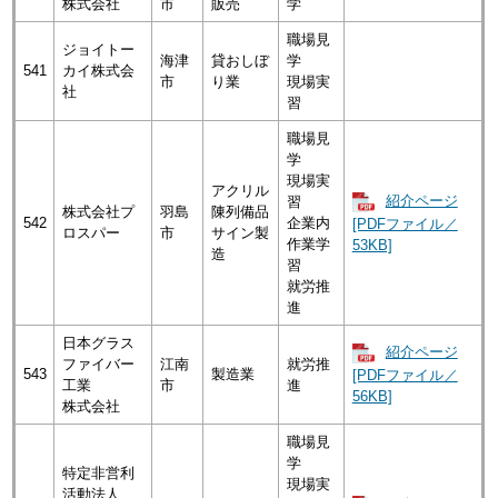
株式会社
市
販売
学
職場見
ジョイトー
海津
貸おしぼ
学
541
カイ株式会
市
り業
現場実
社
習
職場見
学
現場実
アクリル
紹介ページ
習
株式会社プ
羽島
陳列備品
542
企業内
[PDFファイル／
ロスパー
市
サイン製
作業学
53KB]
造
習
就労推
進
日本グラス
紹介ページ
ファイバー
江南
就労推
543
製造業
[PDFファイル／
工業
市
進
56KB]
株式会社
職場見
学
特定非営利
現場実
活動法人