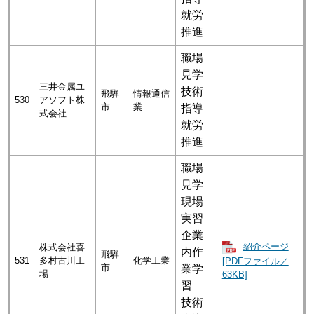
就労
推進
職場
見学
三井金属ユ
技術
飛騨
情報通信
530
アソフト株
市
業
指導
式会社
就労
推進
職場
見学
現場
実習
企業
紹介ページ
株式会社喜
内作
飛騨
531
多村古川工
化学工業
[PDFファイル／
市
業学
場
63KB]
習
技術