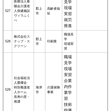
医療法人春
見学
陽会介護老
現場
郡上
高齢者福
527
人保健施設
市
祉
実習
ヴィラふく
就労
べ
推進
職場見
株式会社ス
郡上
学
528
ナップ・ス
印刷業
市
現場実
クリーン
習
職場
見学
現場
実習
社会福祉法
企業
人愛燦会
内作
特別養護老
海津
介護保険
529
人ホーム
市
事業
業学
長寿の里・
習
南濃
技術
指導