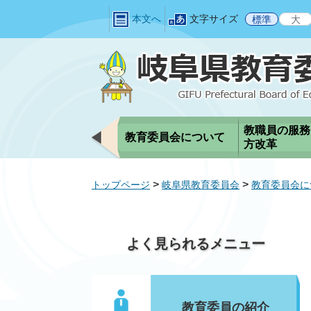
ペ
メ
本文へ
文字サイズ
標準
大
ー
ニ
ジ
ュ
の
ー
先
を
頭
飛
で
ば
す
し
教職員の服務
教育委員会について
。
て
方改革
本
文
>
>
トップページ
岐阜県教育委員会
教育委員会に
へ
よく見られるメニュー
教育委員の紹介