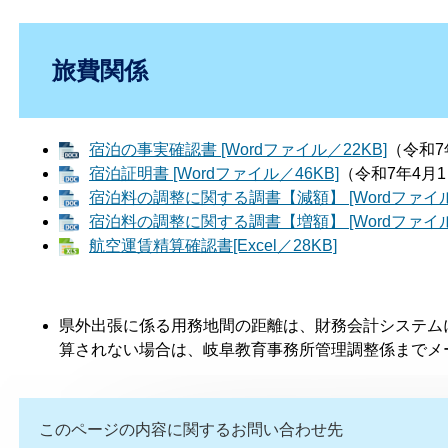
旅費関係
宿泊の事実確認書 [Wordファイル／22KB]
（令和7
宿泊証明書 [Wordファイル／46KB]
（令和7年4月
宿泊料の調整に関する調書【減額】 [Wordファイル
宿泊料の調整に関する調書【増額】 [Wordファイル
航空運賃精算確認書[Excel／28KB]​
県外出張に係る用務地間の距離は、財務会計システム
算されない場合は、岐阜教育事務所管理調整係までメ
このページの内容に関するお問い合わせ先