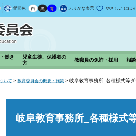
背景色
白
黒
青
ふりがな表示
やさしい にほ
・働き
児童生徒、保護者の
教職員の免許・採用
相談
方
>
>
岐阜教育事務所_各種様式等ダ
ついて
教育委員会の概要・施策
本
文
岐阜教育事務所_各種様式