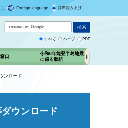
んご
Foreign language
音声読み上げ
G
o
o
すべて
ページ
PDF
g
l
令和6年能登半島地震
窓口
e
に係る取組
カ
ス
ウンロード
タ
ム
検
索
等ダウンロード