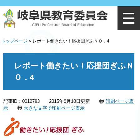
ペ
メ
ー
ニ
ジ
ュ
の
ー
先
を
頭
飛
トップページ
>
レポート働きたい！応援団ぎふＮＯ．4
で
ば
す
し
。
て
本
本
文
レポート働きたい！応援団ぎふＮ
文
へ
Ｏ．4
記事ID：0012783
2015年9月10日更新
印刷ページ表
示
大きな文字で印刷ページ表示