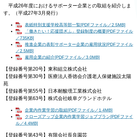
平成26年度におけるサポーター企業との取組を紹介しま
す。（平成27年3月発行）
表紙特別支援学校高等部一覧[PDFファイル／2.5MB]
「働きたい！応援団ぎふ」登録制度の概要[PDFファイル
／735KB]
推進企業の表彰サポーター企業の雇用状況[PDFファイル
／2.5MB]
雇用企業の紹介[PDFファイル／3.0MB]
【登録番号第20号】東和組立株式会社
【登録番号第30号】医療法人香徳会介護老人保健施設太陽
苑
【登録番号第55号】日本耐酸壜工業株式会社
【登録番号第63号】株式会社岐阜グランドホテル
企業内作業学習の取組[PDFファイル／1.4MB]
クローズアップ企業内作業学習ジョブプラン[PDFファイ
ル／4.4MB]
【登録番号第43号】有限会社長良園芸